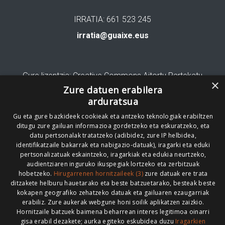
IRRATIA: 661 523 245
irratia@guaixe.eus
Gure lizentzia
: Creative Commons Aitortu Partekatu
×
Zure datuen erabilera
Codesyntaxek garatua
arduratsua
Gu eta gure bazkideek cookieak eta antzeko teknologiak erabiltzen
ditugu zure gailuan informazioa gordetzeko eta eskuratzeko, eta
datu pertsonalak tratatzeko (adibidez, zure IP helbidea,
identifikatzaile bakarrak eta nabigazio-datuak), iragarki eta eduki
pertsonalizatuak eskaintzeko, iragarkiak eta edukia neurtzeko,
HONI BURUZ
LEGE OHARRA
PUBLIZITATEA
audientziaren inguruko ikuspegiak lortzeko eta zerbitzuak
hobetzeko.
Hirugarrenen hornitzaileek (3)
zure datuak ere trata
ARAUAK
HARREMANETARAKO
RSS
ditzakete helburu hauetarako eta beste batzuetarako, besteak beste
kokapen geografiko zehatzeko datuak eta gailuaren ezaugarriak
erabiliz. Zure aukerak webgune honi soilik aplikatzen zaizkio.
Hornitzaile batzuek baimena beharrean interes legitimoa oinarri
gisa erabil dezakete; aurka egiteko eskubidea duzu
Iragarkien