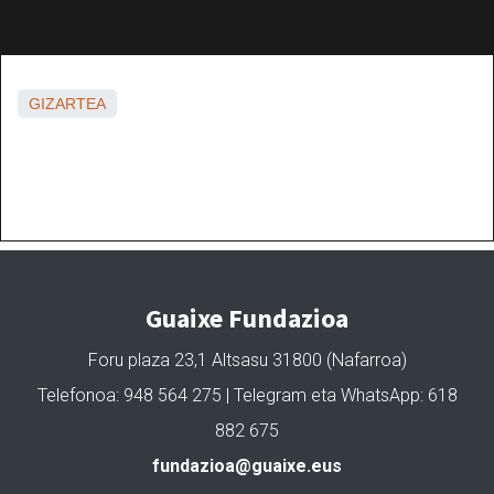
GIZARTEA
Guaixe Fundazioa
Foru plaza 23,1 Altsasu 31800 (Nafarroa)
Telefonoa: 948 564 275 | Telegram eta WhatsApp: 618
882 675
fundazioa@guaixe.eus