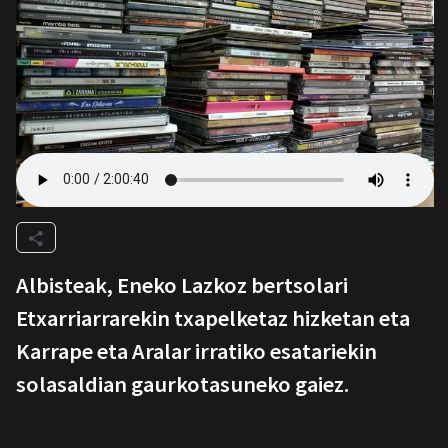
Albisteak, Eneko Lazkoz bertsolari
Etxarriarrarekin txapelketaz hizketan eta
Karrape eta Aralar irratiko esatariekin
solasaldian gaurkotasuneko gaiez.