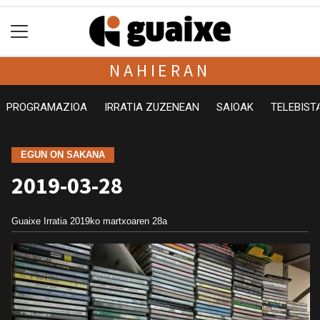
NAHIERAN
PROGRAMAZIOA
IRRATIA ZUZENEAN
SAIOAK
TELEBIST
EGUN ON SAKANA
2019-03-28
Guaixe Irratia
2019ko martxoaren 28a