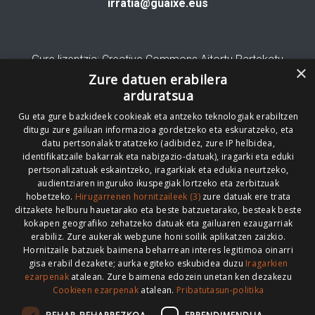
irratia@guaixe.eus
Gure lizentzia
: Creative Commons Aitortu Partekatu
×
Zure datuen erabilera
Codesyntaxek garatua
arduratsua
Gu eta gure bazkideek cookieak eta antzeko teknologiak erabiltzen
ditugu zure gailuan informazioa gordetzeko eta eskuratzeko, eta
datu pertsonalak tratatzeko (adibidez, zure IP helbidea,
identifikatzaile bakarrak eta nabigazio-datuak), iragarki eta eduki
pertsonalizatuak eskaintzeko, iragarkiak eta edukia neurtzeko,
HONI BURUZ
LEGE OHARRA
PUBLIZITATEA
audientziaren inguruko ikuspegiak lortzeko eta zerbitzuak
hobetzeko.
Hirugarrenen hornitzaileek (3)
zure datuak ere trata
ARAUAK
HARREMANETARAKO
RSS
ditzakete helburu hauetarako eta beste batzuetarako, besteak beste
kokapen geografiko zehatzeko datuak eta gailuaren ezaugarriak
erabiliz. Zure aukerak webgune honi soilik aplikatzen zaizkio.
Hornitzaile batzuek baimena beharrean interes legitimoa oinarri
gisa erabil dezakete; aurka egiteko eskubidea duzu
Iragarkien
>
ezarpenak
atalean. Zure baimena edozein unetan ken dezakezu
Cookieen ezarpenak
atalean.
Pribatutasun-politika