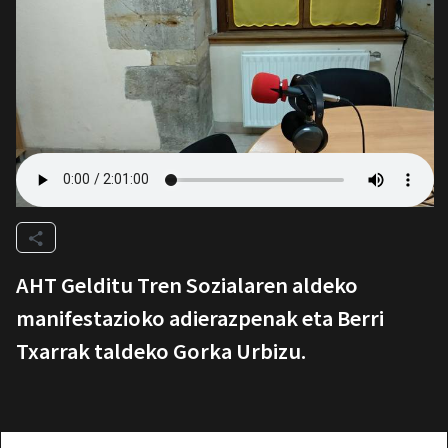
AHT Gelditu Tren Sozialaren aldeko
manifestazioko adierazpenak eta Berri
Txarrak taldeko Gorka Urbizu.