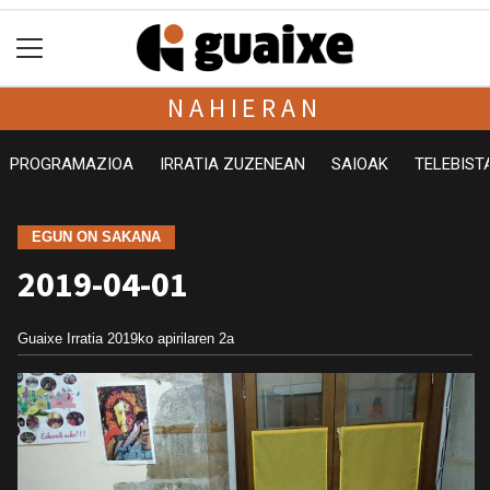
NAHIERAN
PROGRAMAZIOA
IRRATIA ZUZENEAN
SAIOAK
TELEBIST
EGUN ON SAKANA
2019-04-01
Guaixe Irratia
2019ko apirilaren 2a