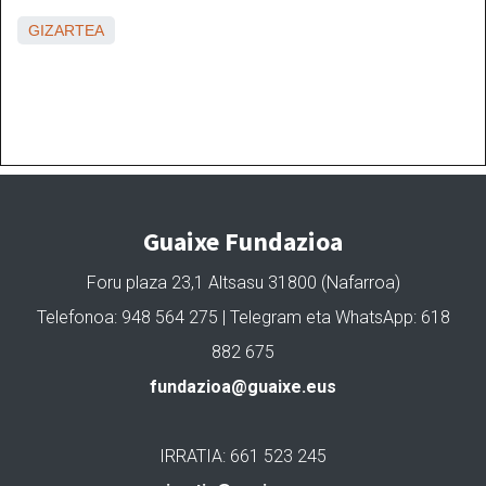
GIZARTEA
Guaixe Fundazioa
Foru plaza 23,1 Altsasu 31800 (Nafarroa)
Telefonoa: 948 564 275 | Telegram eta WhatsApp: 618
882 675
fundazioa@guaixe.eus
IRRATIA: 661 523 245