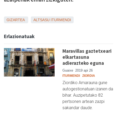
GIZARTEA
ALTSASU
ITURMENDI
Erlazionatuak
Maravillas gaztetxeari
elkartasuna
adierazteko eguna
Guaixe
2019 api 26
ITURMENDI
ZIORDIA
Ziordiko Amarauna gune
autogestionatuan izanen da
bihar. Auzipetutako 82
pertsonen artean zazpi
sakandar daude.