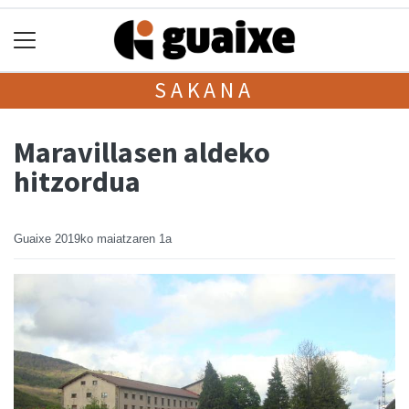
SAKANA
Maravillasen aldeko
hitzordua
Guaixe
2019ko maiatzaren 1a