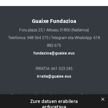
Guaixe Fundazioa
Foru plaza 23,1 Altsasu 31800 (Nafarroa)
Telefonoa: 948 564 275 | Telegram eta WhatsApp: 618
882 675
fundazioa@guaixe.eus
IRRATIA: 661 523 245
irratia@guaixe.eus
Gure lizentzia
: Creative Commons Aitortu Partekatu
×
Zure datuen erabilera
arduratsua
Codesyntaxek garatua