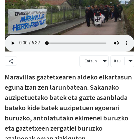
Entzun
Itzuli
Maravillas gaztetxearen aldeko elkartasun
eguna izan zen larunbatean. Sakanako
auzipetuetako batek eta gazte asanblada
bateko kide batek auzipetuen egoerari
buruzko, antolatutako ekimenei buruzko
eta gaztetxeen zergatiei buruzko
azalpenak eman zizkiguten.