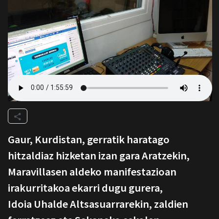
Gaur, Kurdistan, gerratik haratago
hitzaldiaz hizketan izan gara Aratzekin,
Maravillasen aldeko manifestazioan
irakurritakoa ekarri dugu gurera,
Idoia Uhalde Altsasuarrarekin, zaldien