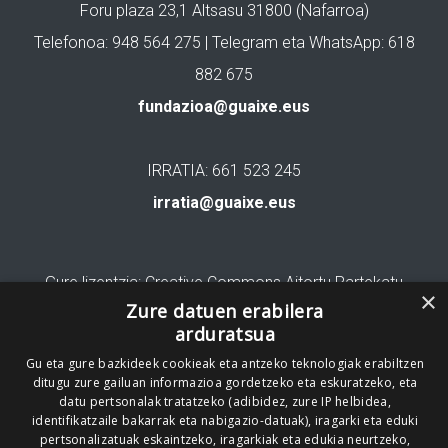
Foru plaza 23,1 Altsasu 31800 (Nafarroa)
Telefonoa: 948 564 275 | Telegram eta WhatsApp: 618
882 675
fundazioa@guaixe.eus
IRRATIA: 661 523 245
irratia@guaixe.eus
Gure lizentzia
: Creative Commons Aitortu Partekatu
×
Zure datuen erabilera
Codesyntaxek garatua
arduratsua
Gu eta gure bazkideek cookieak eta antzeko teknologiak erabiltzen
ditugu zure gailuan informazioa gordetzeko eta eskuratzeko, eta
datu pertsonalak tratatzeko (adibidez, zure IP helbidea,
identifikatzaile bakarrak eta nabigazio-datuak), iragarki eta eduki
pertsonalizatuak eskaintzeko, iragarkiak eta edukia neurtzeko,
HONI BURUZ
LEGE OHARRA
PUBLIZITATEA