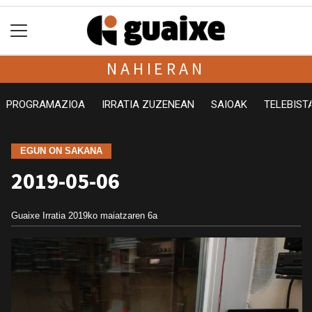
NAHIERAN
PROGRAMAZIOA
IRRATIA ZUZENEAN
SAIOAK
TELEBIST
EGUN ON SAKANA
2019-05-06
Guaixe Irratia
2019ko maiatzaren 6a