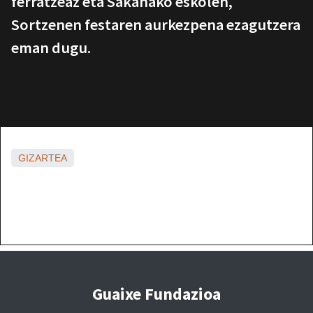
ferratzeaz eta Sakanako eskolen,
Sortzenen festaren aurkezpena ezagutzera
eman dugu.
GIZARTEA
Guaixe Fundazioa