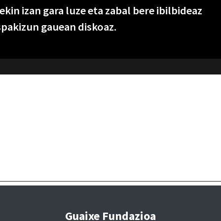
kin izan gara luze eta zabal bere ibilbideaz
spakizun gauean diskoaz.
Guaixe Fundazioa