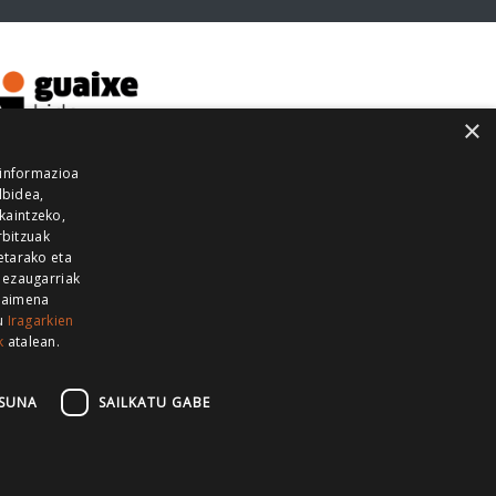
×
 informazioa
lbidea,
skaintzeko,
rbitzuak
etarako eta
 ezaugarriak
 baimena
zu
Iragarkien
k
atalean.
EITIA GUKA
AZKOITIA GUKA
BARRENA
GUKA
GUKA TELEBISTA
HIRUKA
SUNA
SAILKATU GABE
Z GUKA
ZUMAIA GUKA
28 KANALA