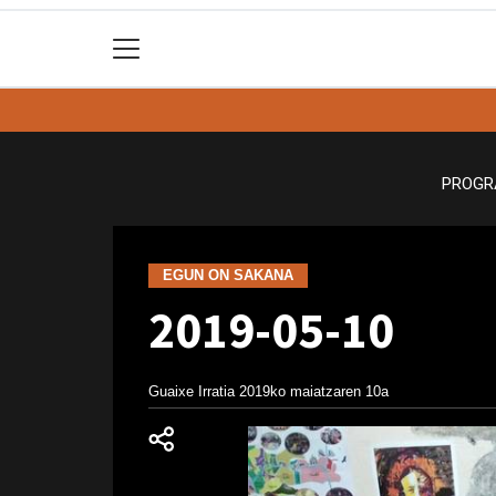
PROGR
EGUN ON SAKANA
2019-05-10
Guaixe Irratia
2019ko maiatzaren 10a