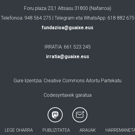
Foru plaza 23,1 Altsasu 31800 (Nafarroa)
Telefonoa: 948 564 275 | Telegram eta WhatsApp: 618 882 675
fundazioa@guaixe.eus
IRRATIA: 661 523 245
irratia@guaixe.eus
Gure lizentzia
: Creative Commons Aitortu Partekatu
Codesyntaxek garatua
LEGE OHARRA
PUBLIZITATEA
ARAUAK
HARREMANET