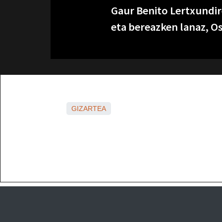
Gaur Benito Lertxundire
eta bereazken lanaz, O
GIZARTEA