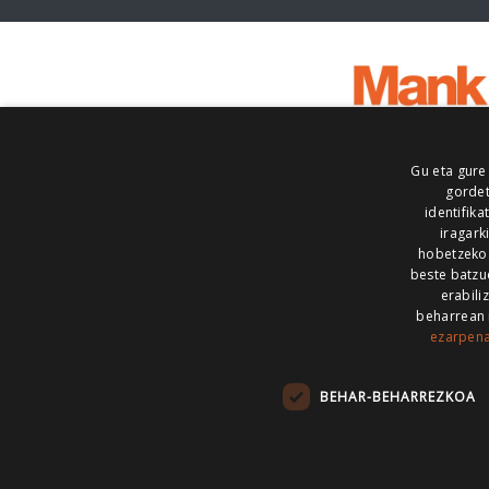
Gu eta gure
gordet
identifika
iragark
hobetzeko
beste batzu
erabili
beharrean 
ezarpen
AIARALDEA
AIKOR
AIURRI
ALEA
BEGITU
ERRAN
EUSKALERRIA IRRA
BEHAR-BEHARREZKOA
KRONIKA
MAILOPE
NOAUA
O