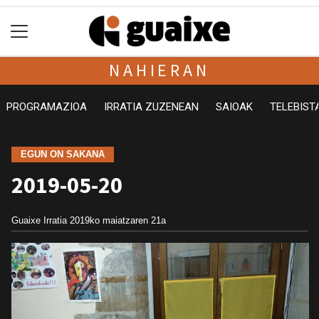
NAHIERAN
PROGRAMAZIOA
IRRATIA ZUZENEAN
SAIOAK
TELEBIST
EGUN ON SAKANA
2019-05-20
Guaixe Irratia
2019ko maiatzaren 21a