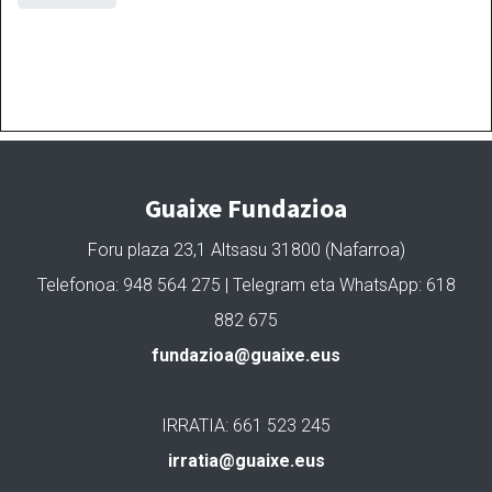
Guaixe Fundazioa
Foru plaza 23,1 Altsasu 31800 (Nafarroa)
Telefonoa: 948 564 275 | Telegram eta WhatsApp: 618
882 675
fundazioa@guaixe.eus
IRRATIA: 661 523 245
irratia@guaixe.eus