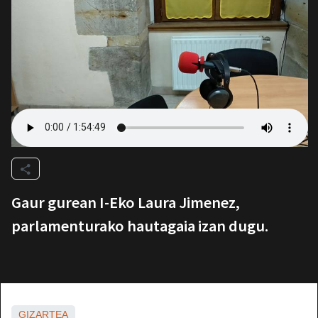
Gaur gurean I-Eko Laura Jimenez,
parlamenturako hautagaia izan dugu.
GIZARTEA