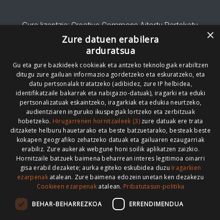
Gure lizentzia
: Creative Commons Aitortu Partekatu
×
Zure datuen erabilera
Codesyntaxek garatua
arduratsua
Gu eta gure bazkideek cookieak eta antzeko teknologiak erabiltzen
ditugu zure gailuan informazioa gordetzeko eta eskuratzeko, eta
datu pertsonalak tratatzeko (adibidez, zure IP helbidea,
identifikatzaile bakarrak eta nabigazio-datuak), iragarki eta eduki
pertsonalizatuak eskaintzeko, iragarkiak eta edukia neurtzeko,
HONI BURUZ
LEGE OHARRA
PUBLIZITATEA
audientziaren inguruko ikuspegiak lortzeko eta zerbitzuak
hobetzeko.
Hirugarrenen hornitzaileek (3)
zure datuak ere trata
ARAUAK
HARREMANETARAKO
RSS
ditzakete helburu hauetarako eta beste batzuetarako, besteak beste
kokapen geografiko zehatzeko datuak eta gailuaren ezaugarriak
erabiliz. Zure aukerak webgune honi soilik aplikatzen zaizkio.
Hornitzaile batzuek baimena beharrean interes legitimoa oinarri
gisa erabil dezakete; aurka egiteko eskubidea duzu
Iragarkien
>
ezarpenak
atalean. Zure baimena edozein unetan ken dezakezu
Cookieen ezarpenak
atalean.
Pribatutasun-politika
BEHAR-BEHARREZKOA
ERRENDIMENDUA