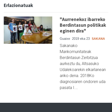
Erlazionatuak
"Aurrenekoz ibarreko
Berdintasun politikak
eginen dira"
Guaixe
2019 eka 23
SAKANA
Sakanako
Mankomunitateak
Berdintasun Zerbitzua
aurkeztu du, Altsasuko
Udalekoarekin elkarlanean
ariko dena. 2018Ko
diagnosiaren ondoren uda
pasata I.…