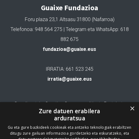
Guaixe Fundazioa
Foru plaza 23,1 Altsasu 31800 (Nafarroa)
Telefonoa: 948 564 275 | Telegram eta WhatsApp: 618
882 675
fundazioa@guaixe.eus
IRRATIA: 661 523 245
irratia@guaixe.eus
Gure lizentzia
: Creative Commons Aitortu Partekatu
×
Zure datuen erabilera
arduratsua
Codesyntaxek garatua
Gu eta gure bazkideek cookieak eta antzeko teknologiak erabiltzen
ditugu zure gailuan informazioa gordetzeko eta eskuratzeko, eta