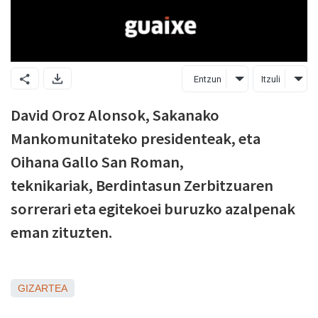
Entzun
Itzuli
David Oroz Alonsok, Sakanako
Mankomunitateko presidenteak, eta
Oihana Gallo San Roman,
teknikariak, Berdintasun Zerbitzuaren
sorrerari eta egitekoei buruzko azalpenak
eman zituzten.
GIZARTEA