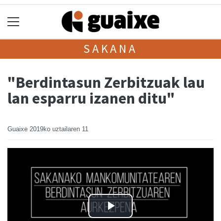
SAKANA
"Berdintasun Zerbitzuak lau
lan esparru izanen ditu"
Guaixe
2019ko uztailaren 11