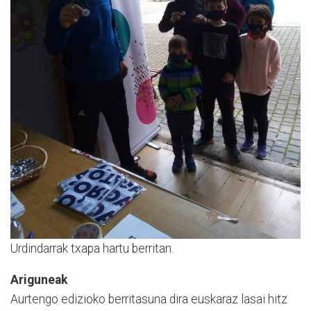
Urdindarrak txapa hartu berritan.
Ariguneak
Aurtengo edizioko berritasuna dira euskaraz lasai hitz