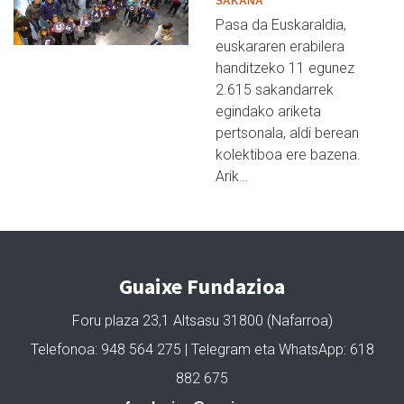
SAKANA
Pasa da Euskaraldia,
euskararen erabilera
handitzeko 11 egunez
2.615 sakandarrek
egindako ariketa
pertsonala, aldi berean
kolektiboa ere bazena.
Arik…
Guaixe Fundazioa
Foru plaza 23,1 Altsasu 31800 (Nafarroa)
Telefonoa: 948 564 275 | Telegram eta WhatsApp: 618
882 675