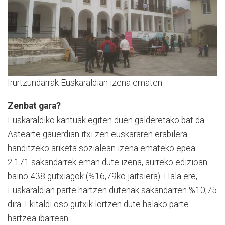
Irurtzundarrak Euskaraldian izena ematen.
Zenbat gara?
Euskaraldiko kantuak egiten duen galderetako bat da.
Astearte gauerdian itxi zen euskararen erabilera
handitzeko ariketa sozialean izena emateko epea.
2.171 sakandarrek eman dute izena, aurreko edizioan
baino 438 gutxiagok (%16,79ko jaitsiera). Hala ere,
Euskaraldian parte hartzen dutenak sakandarren %10,75
dira. Ekitaldi oso gutxik lortzen dute halako parte
hartzea ibarrean.