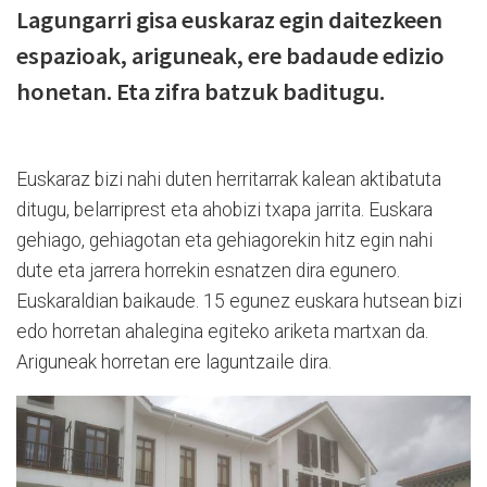
Lagungarri gisa euskaraz egin daitezkeen
espazioak, ariguneak, ere badaude edizio
honetan. Eta zifra batzuk baditugu.
Euskaraz bizi nahi duten herritarrak kalean aktibatuta
ditugu, belarriprest eta ahobizi txapa jarrita. Euskara
gehiago, gehiagotan eta gehiagorekin hitz egin nahi
dute eta jarrera horrekin esnatzen dira egunero.
Euskaraldian baikaude. 15 egunez euskara hutsean bizi
edo horretan ahalegina egiteko ariketa martxan da.
Ariguneak horretan ere laguntzaile dira.