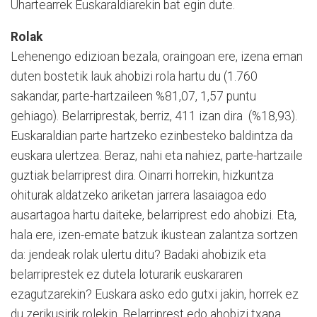
Uhartearrek Euskaraldiarekin bat egin dute.
Rolak
Lehenengo edizioan bezala, oraingoan ere, izena eman
duten bostetik lauk ahobizi rola hartu du (1.760
sakandar, parte-hartzaileen %81,07, 1,57 puntu
gehiago). Belarriprestak, berriz, 411 izan dira (%18,93).
Euskaraldian parte hartzeko ezinbesteko baldintza da
euskara ulertzea. Beraz, nahi eta nahiez, parte-hartzaile
guztiak belarriprest dira. Oinarri horrekin, hizkuntza
ohiturak aldatzeko ariketan jarrera lasaiagoa edo
ausartagoa hartu daiteke, belarriprest edo ahobizi. Eta,
hala ere, izen-emate batzuk ikustean zalantza sortzen
da: jendeak rolak ulertu ditu? Badaki ahobizik eta
belarriprestek ez dutela loturarik euskararen
ezagutzarekin? Euskara asko edo gutxi jakin, horrek ez
du zerikusirik rolekin. Belarriprest edo ahobizi txapa