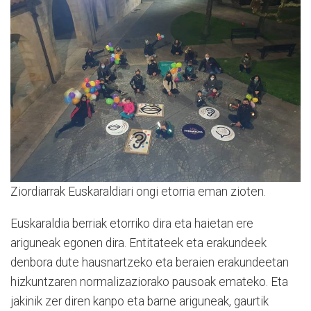
Ziordiarrak Euskaraldiari ongi etorria eman zioten.
Euskaraldia berriak etorriko dira eta haietan ere
ariguneak egonen dira. Entitateek eta erakundeek
denbora dute hausnartzeko eta beraien erakundeetan
hizkuntzaren normalizaziorako pausoak emateko. Eta
jakinik zer diren kanpo eta barne ariguneak, gaurtik