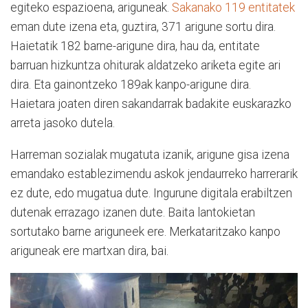
egiteko espazioena, ariguneak.
Sakanako 119 entitatek
eman dute izena eta, guztira, 371 arigune sortu dira.
Haietatik 182 barne-arigune dira, hau da, entitate
barruan hizkuntza ohiturak aldatzeko ariketa egite ari
dira. Eta gainontzeko 189ak kanpo-arigune dira.
Haietara joaten diren sakandarrak badakite euskarazko
arreta jasoko dutela.
Harreman sozialak mugatuta izanik, arigune gisa izena
emandako establezimendu askok jendaurreko harrerarik
ez dute, edo mugatua dute. Ingurune digitala erabiltzen
dutenak errazago izanen dute. Baita lantokietan
sortutako barne ariguneek ere. Merkataritzako kanpo
ariguneak ere martxan dira, bai.