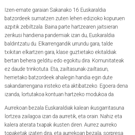
Izen-emate garaian Sakanako 16 Euskaraldia
batzordeek sumatzen zuten lehen edizioko kopuruen
azpitik zebiltzala. Baina parte hartzearen jaitsieran
zerikusi handiena pandemiak izan du, Euskaraldia
baldintzatu du. Elkarrengandik urrundu gara, talde
txikitan elkartzen gara, klase guztietako ekitaldiak
bertan behera gelditu edo egokitu dira. Komunitateak
ez daude trinkotuta. Eta, zailtasunak-zailtasun,
herrietako batzordeek ahalegin handia egin dute
sakandarrengana iristeko eta aktibatzeko. Egoera dena
izanda, lortutakoa kontuan hartzeko modukoa da.
Aurrekoan bezala Euskaraldiak kalean ikusgarritasuna
lortzea zailagoa izan da aurretik, eta orain. Nahiz eta
kalera aterata txapak ikusten diren. Aurrez aurreko
topaketak izaten dira, eta aurrekoan bezala, sorpresa