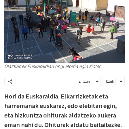
Olaztiarrek Euskaraldiari ongi etorria egin zioten.
Entzun
Itzuli
Hori da Euskaraldia. Elkarrizketak eta
harremanak euskaraz, edo elebitan egin,
eta hizkuntza ohiturak aldatzeko aukera
eman nahi du. Ohiturak aldatu baitaitezke.