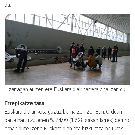
da.
Lizarragan aurten ere Euskaraldiak harrera ona izan du.
Errepikatze tasa
Euskaraldia ariketa guztiz berria zen 2018an. Orduan
parte hartu zutenen % 74,99 (1.628 sakandarrek) berriro
eman dute izena Euskaraldian eta hizkuntza ohiturak