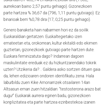
aurrekoan baino 2,57 puntu gehiago). Gizonezkoen
parte hartzea % 36,67 da (796, 1,11 puntu gutxiago). Ez
binarioak berri %0,78 dira (17, 0,25 puntu gehiago).
Genero banaketa hain nabarmen hori ez da soilik
Euskaraldian gertatzen. Euskaltegietako izen
emateetan eta, orokorrean, kultur ekitaldi edo ekimen
guztietan, gizonezkoek gutxiago parte hartzen dute.
Euskara feminizatuta dago? Indarrean dagoen
maskulinitate ereduak ez du hizkuntzarendako tokirik
uzten? Utzikeria da?… Galdera asko sortzen dituen gaia
da, lehen edizioaren ondoren identifikatu zena. Hala
laburbildu zuen Kike Amonarrizek otsailaren 14an
Altsasun eman zuen hitzaldian: “testosterona arazo bat
dugu!” Euskarak aurrera eginen badu, gizonezkoen
konplizitatea eta parte hartzea ezinbestekoa izanen