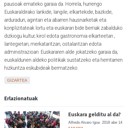
pausoak emateko garaia da. Horrela, hurrengo
Euskaraldirako lankide, langile, elkartekide, bazkide,
arduradun, agintari eta abarren hausnarketak eta
konplizitateak lortu eta euskarari bide berriak zabalduko
dizkiogu kultur, kirol edota gastronomia elkarteetan ,
lantegietan, merkataritzan, ostalaritzan edota
administrazioan. Euskararen alde jokatzeko garaia da,
euskaldunen aldeko politikak sustatzeko eta herritarren
hizkuntza eskubideak bermatzeko.
GIZARTEA
Erlazionatuak
Euskara gelditu al da?
Alfredo Alvaro Igoa
2018 abe 14