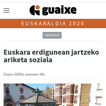
EUSKARALDIA 2020
SARRERA
Euskara erdigunean jartzeko
ariketa soziala
Guaixe
2020ko azaroaren 30a