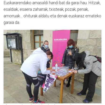
Euskararendako arnasaldi handi bat da garai hau. Hitzak,
esaldiak, esaera zaharrak, txisteak, pozak, penak,
amorruak… ohiturak aldatu eta denak euskaraz emateko
garaia da.