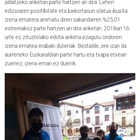
aldatzeko ariketan parte hartzen ari dira. Lehen
edizioaren positibitate eta baikortasun olatua ikusita
izena ematera animatu diren sakandarren %25,01
estreinakoz parte hartzen ari dira ariketan. 2018an 16
urte ez zituztelako edota ariketa ezagutu ondoren
izena ematea erabaki dutenak. Bestalde, ere izan da
aurreneko Euskaraldian parte hartu eta txapa etxean
zuenez, izena eman ez duenik.