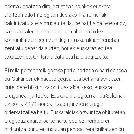
ederrak opatzen dira, ezustean halakok euskara
ulertzen edo hitz egiten duelako. Harremanak
baldintzatuta eta mugatuta daude bai, baina telefonoz,
sare sozialen, bideo-deien eta abarren bidez
komunikatzen segitzen dugu. Euskaraldian horietan
zentratu behar da aurten, horiek euskaraz egitea
tokatzen da. Ohitura aldatu eta hala segitzeko.
Bi mila pertsonatik gorako parte hartzea oinarri sendoa
da. Sakandarrek badute gogoa, eta beharra sentitzen
dute, bere hizkuntza ohiturak aldatzeko, euskara
erdigunean jartzeko. Euskaraldia egiten ari da Sakanan,
ez soilik 2.171 horiek. Txapa janzteak eragin
biderkatzailea baitu. Euskaraldiak hizkuntza ohituretan
eragiteaz aparte, parte hartu edo ez, norberaren
hizkuntza ohituren inguruan pentsatzera bulkatzen du.