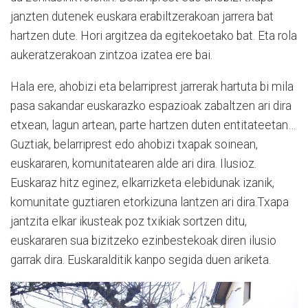
janzten dutenek euskara erabiltzerakoan jarrera bat
hartzen dute. Hori argitzea da egitekoetako bat. Eta rola
aukeratzerakoan zintzoa izatea ere bai.
Hala ere, ahobizi eta belarriprest jarrerak hartuta bi mila
pasa sakandar euskarazko espazioak zabaltzen ari dira
etxean, lagun artean, parte hartzen duten entitateetan…
Guztiak, belarriprest edo ahobizi txapak soinean,
euskararen, komunitatearen alde ari dira. Ilusioz.
Euskaraz hitz eginez, elkarrizketa elebidunak izanik,
komunitate guztiaren etorkizuna lantzen ari dira.Txapa
jantzita elkar ikusteak poz txikiak sortzen ditu,
euskararen sua bizitzeko ezinbestekoak diren ilusio
garrak dira. Euskaralditik kanpo segida duen ariketa.