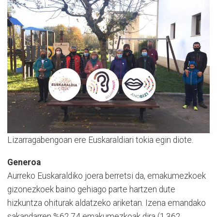
Lizarragabengoan ere Euskaraldiari tokia egin diote.
Generoa
Aurreko Euskaraldiko joera berretsi da, emakumezkoek
gizonezkoek baino gehiago parte hartzen dute
hizkuntza ohiturak aldatzeko ariketan. Izena emandako
sakandarren %62,74 emakumezkoak dira (1.362,