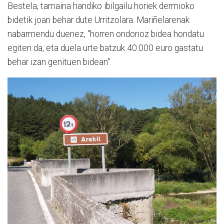
Bestela, tamaina handiko ibilgailu horiek dermioko
bidetik joan behar dute Urritzolara. Mariñelarenak
nabarmendu duenez, "horren ondorioz bidea hondatu
egiten da, eta duela urte batzuk 40.000 euro gastatu
behar izan genituen bidean".