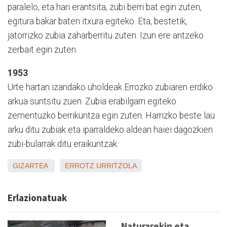
paralelo, eta hari erantsita, zubi berri bat egin zuten,
egitura bakar baten itxura egiteko. Eta, bestetik,
jatorrizko zubia zaharberritu zuten. Izun ere antzeko
zerbait egin zuten.
1953
Urte hartan izandako uholdeak Errozko zubiaren erdiko
arkua suntsitu zuen. Zubia erabilgarri egiteko
zementuzko berrikuntza egin zuten. Harrizko beste lau
arku ditu zubiak eta iparraldeko aldean haiei dagozkien
zubi-bularrak ditu eraikuntzak.
GIZARTEA
ERROTZ
URRITZOLA
Erlazionatuak
Naturarekin eta