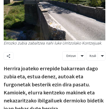
Errozko zubia zabaltzea nahi luke Urritzolako Kontzejuak.
Entzun
Itzuli
Herrira joateko errepide bakarrean dago
zubia eta, estua denez, autoak eta
furgonetak besterik ezin dira pasatu.
Kamioiek, elurra kentzeko makinek eta
nekazaritzako ibilgailuek dermioko bidetik
joan behar dute herrira.