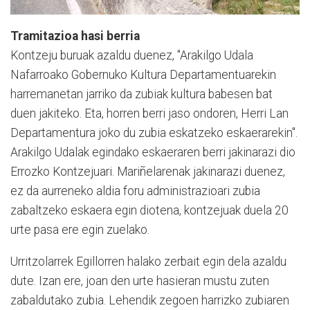
Tramitazioa hasi berria
Kontzeju buruak azaldu duenez, "Arakilgo Udala
Nafarroako Gobernuko Kultura Departamentuarekin
harremanetan jarriko da zubiak kultura babesen bat
duen jakiteko. Eta, horren berri jaso ondoren, Herri Lan
Departamentura joko du zubia eskatzeko eskaerarekin".
Arakilgo Udalak egindako eskaeraren berri jakinarazi dio
Errozko Kontzejuari. Mariñelarenak jakinarazi duenez,
ez da aurreneko aldia foru administrazioari zubia
zabaltzeko eskaera egin diotena, kontzejuak duela 20
urte pasa ere egin zuelako.
Urritzolarrek Egillorren halako zerbait egin dela azaldu
dute. Izan ere, joan den urte hasieran mustu zuten
zabaldutako zubia. Lehendik zegoen harrizko zubiaren