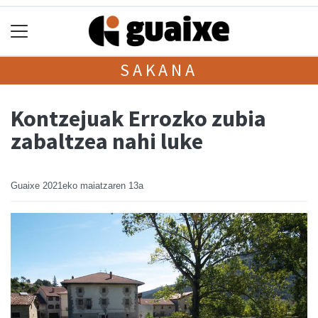
SAKANA
Kontzejuak Errozko zubia
zabaltzea nahi luke
Guaixe
2021eko maiatzaren 13a