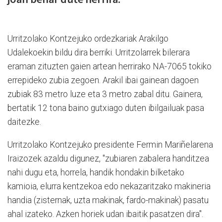
Urritzolako Kontzejuko ordezkariak Arakilgo
Udalekoekin bildu dira berriki. Urritzolarrek bilerara
eraman zituzten gaien artean herrirako NA-7065 tokiko
errepideko zubia zegoen. Arakil ibai gainean dagoen
zubiak 83 metro luze eta 3 metro zabal ditu. Gainera,
bertatik 12 tona baino gutxiago duten ibilgailuak pasa
daitezke.
Urritzolako Kontzejuko presidente Fermin Mariñelarena
Iraizozek azaldu digunez, "zubiaren zabalera handitzea
nahi dugu eta, horrela, handik hondakin bilketako
kamioia, elurra kentzekoa edo nekazaritzako makineria
handia (zisternak, uzta makinak, fardo-makinak) pasatu
ahal izateko. Azken horiek udan ibaitik pasatzen dira".