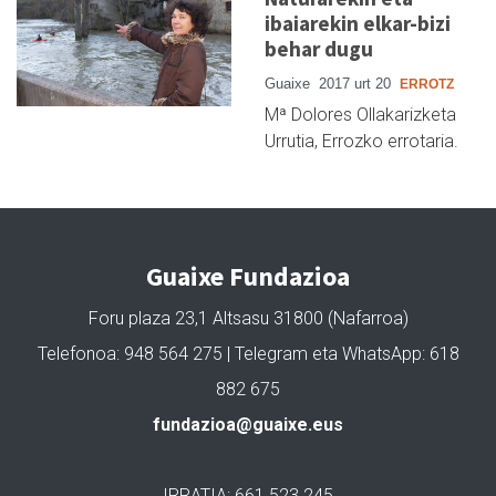
ibaiarekin elkar-bizi
behar dugu
Guaixe
2017 urt 20
ERROTZ
Mª Dolores Ollakarizketa
Urrutia, Errozko errotaria.
Guaixe Fundazioa
Foru plaza 23,1 Altsasu 31800 (Nafarroa)
Telefonoa: 948 564 275 | Telegram eta WhatsApp: 618
882 675
fundazioa@guaixe.eus
IRRATIA: 661 523 245