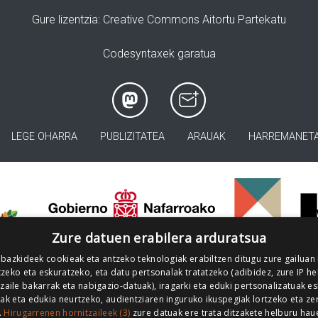
Gure lizentzia
: Creative Commons Aitortu Partekatu
Codesyntaxek garatua
LEGE OHARRA
PUBLIZITATEA
ARAUAK
HARREMANET
>
Zure datuen erabilera arduratsua
 bazkideek cookieak eta antzeko teknologiak erabiltzen ditugu zure gailuan
zeko eta eskuratzeko, eta datu pertsonalak tratatzeko (adibidez, zure IP he
tzaile bakarrak eta nabigazio-datuak), iragarki eta eduki pertsonalizatuak e
iak eta edukia neurtzeko, audientziaren inguruko ikuspegiak lortzeko eta ze
.
Hirugarrenen hornitzaileek (3)
zure datuak ere trata ditzakete helburu hau