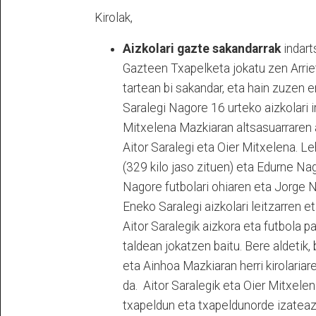
Kirolak,
Aizkolari gazte sakandarrak
indart
Gazteen Txapelketa jokatu zen Arrieta
tartean bi sakandar, eta hain zuzen er
Saralegi Nagore 16 urteko aizkolari i
Mitxelena Mazkiaran altsasuarraren au
Aitor Saralegi eta Oier Mitxelena. Le
(329 kilo jaso zituen) eta Edurne N
Nagore futbolari ohiaren eta Jorge N
Eneko Saralegi aizkolari leitzarren e
Aitor Saralegik aizkora eta futbola 
taldean jokatzen baitu. Bere aldetik,
eta Ainhoa Mazkiaran herri kirolariar
da. Aitor Saralegik eta Oier Mitxele
txapeldun eta txapeldunorde izatea