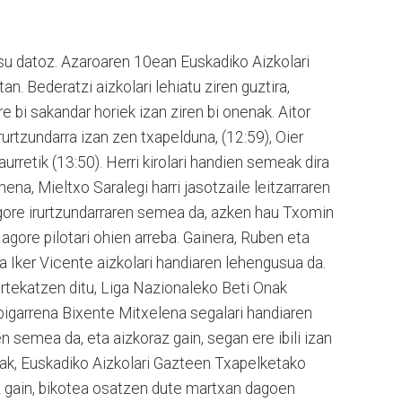
su datoz. Azaroaren 10ean Euskadiko Aizkolari
n. Bederatzi aizkolari lehiatu ziren guztira,
e bi sakandar horiek izan ziren bi onenak. Aitor
rurtzundarra izan zen txapelduna, (12:59), Oier
rretik (13:50). Herri kirolari handien semeak dira
hena, Mieltxo Saralegi harri jasotzaile leitzarraren
agore irurtzundarraren semea da, azken hau Txomin
agore pilotari ohien arreba. Gainera, Ruben eta
ta Iker Vicente aizkolari handiaren lehengusua da.
partekatzen ditu, Liga Nazionaleko Beti Onak
 bigarrena Bixente Mitxelena segalari handiaren
en semea da, eta aizkoraz gain, segan ere ibili izan
nak, Euskadiko Aizkolari Gazteen Txapelketako
z gain, bikotea osatzen dute martxan dagoen