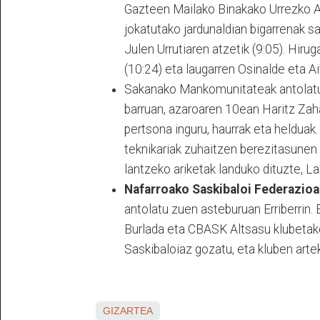
Gazteen Mailako Binakako Urrezko A
jokatutako jardunaldian bigarrenak sai
Julen Urrutiaren atzetik (9:05). Hirug
(10:24) eta laugarren Osinalde eta Ai
Sakanako Mankomunitateak antolat
barruan, azaroaren 10ean Haritz Zah
pertsona inguru, haurrak eta helduak
teknikariak zuhaitzen berezitasunen
lantzeko ariketak landuko dituzte, L
Nafarroako Saskibaloi Federazioa
antolatu zuen asteburuan Erriberrin.
Burlada eta CBASK Altsasu klubetako 
Saskibaloiaz gozatu, eta kluben art
GIZARTEA