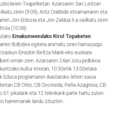
izkolarien Txapelketan. Azaroaren 3an Leitzan
lkatu ziren (9:09), Aritz Oiarbide etxarriarraren eta
arren Jon Erdozia eta Jon Zaldua II.a sailkatu ziren
ttola (10:38).
utako
Emakumeendako Kirol Topaketen
arren Ibilbidea egitera animatu ziren hamazazpi
. Izaskun Errazkin Beltza Mank-eko euskara
 berri eman zien. Azaroaren 24an zoru pelbikoa
akuntzako kultur etxean, 10:30etik 13:00etara.
k Educa programaren ikastaroko lehen saioa
 Bertan CB Olite, CB Oncineda, Peña Azagresa, CB
61 jokalarik eta 12 teknikarik parte hartu zuten.
eko harremanak landu zituzten.