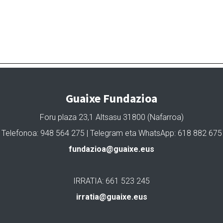
Guaixe Fundazioa
Foru plaza 23,1 Altsasu 31800 (Nafarroa)
Telefonoa: 948 564 275 | Telegram eta WhatsApp: 618 882 675
fundazioa@guaixe.eus
IRRATIA: 661 523 245
irratia@guaixe.eus