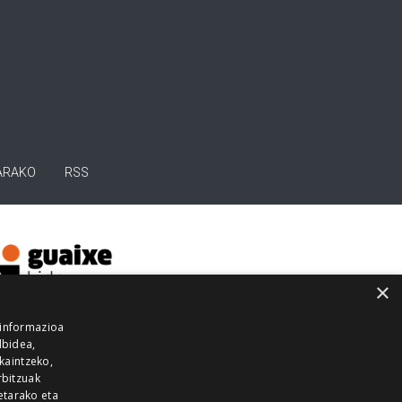
ARAKO
RSS
×
 informazioa
lbidea,
skaintzeko,
rbitzuak
etarako eta