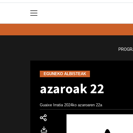
PROGR
EGUNEKO ALBISTEAK
azaroak 22
Guaixe Irratia
2024ko azaroaren 22a