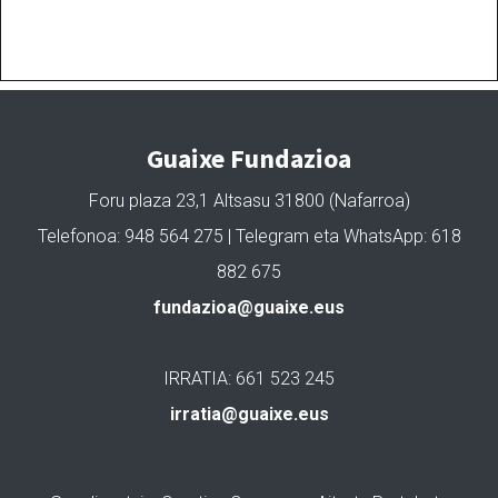
Guaixe Fundazioa
Foru plaza 23,1 Altsasu 31800 (Nafarroa)
Telefonoa: 948 564 275 | Telegram eta WhatsApp: 618
882 675
fundazioa@guaixe.eus
IRRATIA: 661 523 245
irratia@guaixe.eus