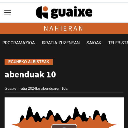
NAHIERAN
PROGRAMAZIOA
IRRATIA ZUZENEAN
SAIOAK
TELEBIST
EGUNEKO ALBISTEAK
abenduak 10
Guaixe Irratia
2024ko abenduaren 10a