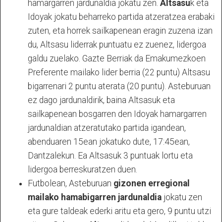
hamargarren jardunaldia jokatu zen.
Altsasu
k eta
Idoyak jokatu beharreko partida atzeratzea erabaki
zuten, eta horrek sailkapenean eragin zuzena izan
du, Altsasu liderrak puntuatu ez zuenez, lidergoa
galdu zuelako. Gazte Berriak da Emakumezkoen
Preferente mailako lider berria (22 puntu) Altsasu
bigarrenari 2 puntu aterata (20 puntu). Asteburuan
ez dago jardunaldirik, baina Altsasuk eta
sailkapenean bosgarren den Idoyak hamargarren
jardunaldian atzeratutako partida igandean,
abenduaren 15ean jokatuko dute, 17:45ean,
Dantzalekun. Ea Altsasuk 3 puntuak lortu eta
lidergoa berreskuratzen duen.
Futbolean, Asteburuan
gizonen erregional
mailako hamabigarren jardunaldia
jokatu zen
eta gure taldeak ederki aritu eta gero, 9 puntu utzi