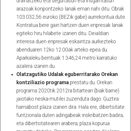
drainatzeko eta segurtasun eta irisgarritasun
arazoak konpontzeko lanak eman nahi ditu. Obrak
103.032,56 euroko (BEZik gabe) aurrekontua dute.
Kontratua bere gain hartzen duen enpresak lanak
egiteko hiru hilabete izanen ditu. Deialdian
interesa duen enpresak eskaintza aurkezteko
abenduaren 12ko 12:00ak arteko epea du.
Aparkaleku berrituak 1.346,24 metro karratuko
azalera izanen du.
Olatzagutiko Udalak eguberritarako Orekan
kontziliazio programa
prestatu du. Orekan
programa 2020tik 2012ra bitartean (biak barne)
jaiotako neska-mutilei zuzenduta dago. Guztira
hamabost plaza izanen dira. Hala ere, dibertsitate
funtzionala duten adingabeak inskribatzen badira,
eta dibertsitatearen arabera, plaza kopurua