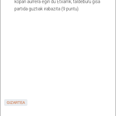
kopan aurrera egin du Etxarrik, taldeburu gisa
partida guztiak irabazita (9 puntu).
GIZARTEA