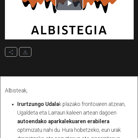
Albisteak,
Irurtzungo Udala
k plazako frontoiaren atzean,
Ugaldeta eta Larraun kaleen artean dagoen
autoendako aparkalekuaren erabilera
optimizatu nahi du. Hura hobetzeko, euri urak