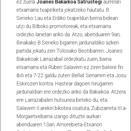
ez zuela
Joanes Bakaikoa Satrustegi
aurrelari
etxarriarra txapelketa jokatzeko hautatu. B
Serieko Lau eta Erdiko txapeldun berria bidean
utzi du Bilboko promotoreak, eta etxarriarra
ordezko lanetan ariko da. Atzo, abenduaren 9an,
Binakako B Serieko bigarren jardunaldiko azken
partida jokatu zen Tolosako Beotibarren. Joanes
Bakaikoak Larrazabal ordezkatu zuen, baina
etxarriarra eta Ruben Salaverri ez ziren batere fin
ibili eta 7-22 galdu zuten Beñat Senarren eta Josu
Eskirozen kontra. Hastear dagoen hirugarren
jardunaldian ere ordezko ariko da Bakaikoa. Atzera
ere Larrazabalen hutsunea beteko du, eta
Salaverri II.arekin bikotea osatuta, Zubizarreta III.a-
Morgaetxebarria izango dituzte aurkari
abenduaren 13an, Amorebieta-Etxanon.