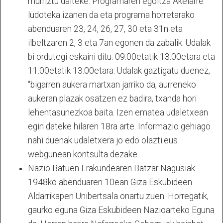
murriztu daiteke. Programaren egoitza Akelarre
ludoteka izanen da eta programa horretarako
abenduaren 23, 24, 26, 27, 30 eta 31n eta
ilbeltzaren 2, 3 eta 7an egonen da zabalik. Udalak
bi ordutegi eskaini ditu. 09:00etatik 13:00etara eta
11:00etatik 13:00etara. Udalak gaztigatu duenez,
“bigarren aukera martxan jarriko da, aurreneko
aukeran plazak osatzen ez badira, txanda hori
lehentasunezkoa baita. Izen ematea udaletxean
egin dateke hilaren 18ra arte. Informazio gehiago
nahi duenak udaletxera jo edo olazti.eus
webgunean kontsulta dezake.
Nazio Batuen Erakundearen Batzar Nagusiak
1948ko abenduaren 10ean Giza Eskubideen
Aldarrikapen Unibertsala onartu zuen. Horregatik,
gaurko eguna Giza Eskubideen Nazioarteko Eguna