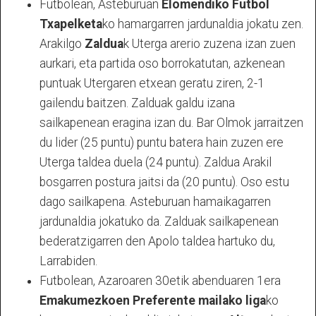
Futbolean, Asteburuan
Elomendiko Futbol
Txapelketa
ko hamargarren jardunaldia jokatu zen.
Arakilgo
Zaldua
k Uterga arerio zuzena izan zuen
aurkari, eta partida oso borrokatutan, azkenean
puntuak Utergaren etxean geratu ziren, 2-1
gailendu baitzen. Zalduak galdu izana
sailkapenean eragina izan du. Bar Olmok jarraitzen
du lider (25 puntu) puntu batera hain zuzen ere
Uterga taldea duela (24 puntu). Zaldua Arakil
bosgarren postura jaitsi da (20 puntu). Oso estu
dago sailkapena. Asteburuan hamaikagarren
jardunaldia jokatuko da. Zalduak sailkapenean
bederatzigarren den Apolo taldea hartuko du,
Larrabiden.
Futbolean, Azaroaren 30etik abenduaren 1era
Emakumezkoen Preferente mailako liga
ko