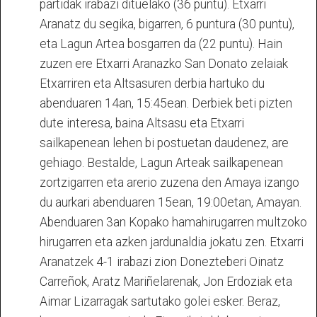
partidak irabazi dituelako (36 puntu). Etxarri
Aranatz du segika, bigarren, 6 puntura (30 puntu),
eta Lagun Artea bosgarren da (22 puntu). Hain
zuzen ere Etxarri Aranazko San Donato zelaiak
Etxarriren eta Altsasuren derbia hartuko du
abenduaren 14an, 15:45ean. Derbiek beti pizten
dute interesa, baina Altsasu eta Etxarri
sailkapenean lehen bi postuetan daudenez, are
gehiago. Bestalde, Lagun Arteak sailkapenean
zortzigarren eta arerio zuzena den Amaya izango
du aurkari abenduaren 15ean, 19:00etan, Amayan.
Abenduaren 3an Kopako hamahirugarren multzoko
hirugarren eta azken jardunaldia jokatu zen. Etxarri
Aranatzek 4-1 irabazi zion Donezteberi Oinatz
Carreñok, Aratz Mariñelarenak, Jon Erdoziak eta
Aimar Lizarragak sartutako golei esker. Beraz,