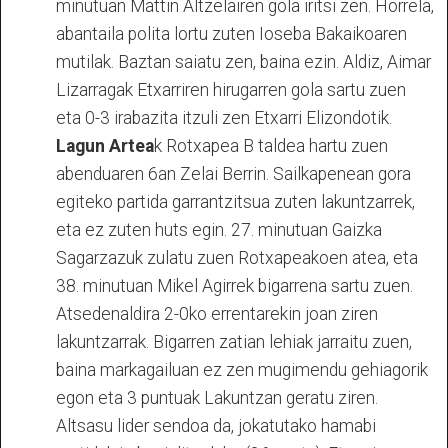
minutuan Mattin Altzelairen gola iritsi zen. Horrela,
abantaila polita lortu zuten Ioseba Bakaikoaren
mutilak. Baztan saiatu zen, baina ezin. Aldiz, Aimar
Lizarragak Etxarriren hirugarren gola sartu zuen
eta 0-3 irabazita itzuli zen Etxarri Elizondotik.
Lagun Artea
k Rotxapea B taldea hartu zuen
abenduaren 6an Zelai Berrin. Sailkapenean gora
egiteko partida garrantzitsua zuten lakuntzarrek,
eta ez zuten huts egin. 27. minutuan Gaizka
Sagarzazuk zulatu zuen Rotxapeakoen atea, eta
38. minutuan Mikel Agirrek bigarrena sartu zuen.
Atsedenaldira 2-0ko errentarekin joan ziren
lakuntzarrak. Bigarren zatian lehiak jarraitu zuen,
baina markagailuan ez zen mugimendu gehiagorik
egon eta 3 puntuak Lakuntzan geratu ziren.
Altsasu lider sendoa da, jokatutako hamabi