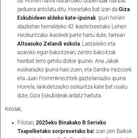
da. Horren harira Nafarroako Gobernuak hainbat
jarduera antolatu ditu. Horietako bat izan da
Giza
Eskubideen aldeko kate-ipuinak
. Ipuin horien
idazketan herrialdeko 42 ikastetxeetako Lehen
Hezkuntzako ikasleek parte hartu dute, tartean
Altsasuko Zelandi eskola
. Lastaileko eta
azaroko egun bakoitzean, zentro bakoitzak
hainbat lerro gehitu dizkie ipuinei. Ana Jakak
euskarazko ipuina hasi zuen, eta Sandra Iraizozek
eta Juan Frommknechtek gaztelaniazko ipuina.
Horrela, lankidetzazko sorkuntza kate bat osatu
dute, Giza Eskubideak ardatz hartuta.
Kirolak,
Pilotan,
2025eko Binakako B Serieko
Txapelketako sorpresetako ba
t izan zen Baikok