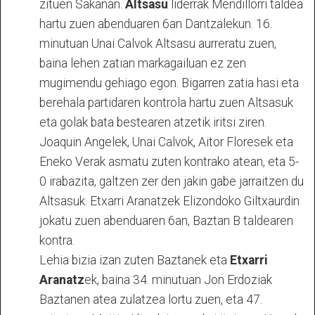
zituen Sakanan.
Altsasu
liderrak Mendillorri taldea
hartu zuen abenduaren 6an Dantzalekun. 16.
minutuan Unai Calvok Altsasu aurreratu zuen,
baina lehen zatian markagailuan ez zen
mugimendu gehiago egon. Bigarren zatia hasi eta
berehala partidaren kontrola hartu zuen Altsasuk
eta golak bata bestearen atzetik iritsi ziren.
Joaquin Angelek, Unai Calvok, Aitor Floresek eta
Eneko Verak asmatu zuten kontrako atean, eta 5-
0 irabazita, galtzen zer den jakin gabe jarraitzen du
Altsasuk. Etxarri Aranatzek Elizondoko Giltxaurdin
jokatu zuen abenduaren 6an, Baztan B taldearen
kontra.
Lehia bizia izan zuten Baztanek eta
Etxarri
Aranatz
ek, baina 34. minutuan Jon Erdoziak
Baztanen atea zulatzea lortu zuen, eta 47.