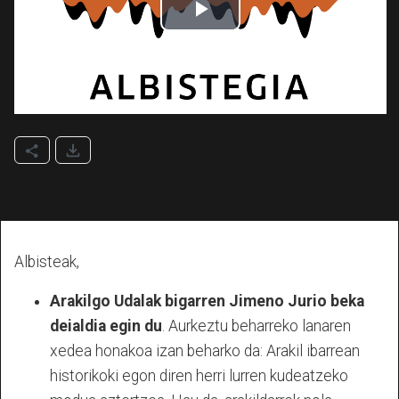
Albisteak,
Arakilgo Udalak bigarren Jimeno Jurio beka
deialdia egin du
. Aurkeztu beharreko lanaren
xedea honakoa izan beharko da: Arakil ibarrean
historikoki egon diren herri lurren kudeatzeko