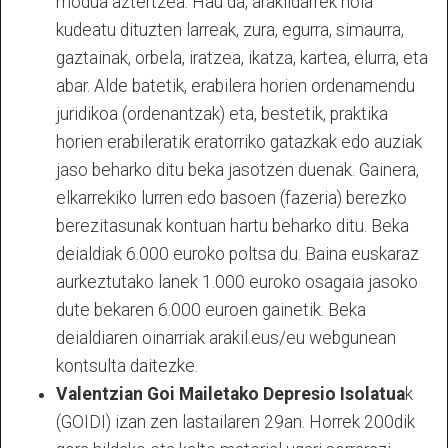
modua aztertzea. Hau da, arakildarrek nola
kudeatu dituzten larreak, zura, egurra, simaurra,
gaztainak, orbela, iratzea, ikatza, kartea, elurra, eta
abar. Alde batetik, erabilera horien ordenamendu
juridikoa (ordenantzak) eta, bestetik, praktika
horien erabileratik eratorriko gatazkak edo auziak
jaso beharko ditu beka jasotzen duenak. Gainera,
elkarrekiko lurren edo basoen (fazeria) berezko
berezitasunak kontuan hartu beharko ditu. Beka
deialdiak 6.000 euroko poltsa du. Baina euskaraz
aurkeztutako lanek 1.000 euroko osagaia jasoko
dute bekaren 6.000 euroen gainetik. Beka
deialdiaren oinarriak arakil.eus/eu webgunean
kontsulta daitezke.
Valentzian Goi Mailetako Depresio Isolatua
k
(GOIDI) izan zen lastailaren 29an. Horrek 200dik