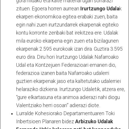
gora hildako eta kalte material ugari sorrarazi
zituen. Egoera horren aurrean
Irurtzungo Udala
k
ekarpen ekonomikoa egitea erabaki zuen, baita
egin nahi zuen irurtzundarrek ekarpenak egiteko
kontu korronte zenbaki bat irekitzea ere. Udalak
mila euroko ekarpena egin zuen eta bizilagunen
ekarpenak 2.595 eurokoak izan dira. Guztira 3.595
euro dira. Diru hori Irurtzungo Udalak Nafarroako
Udal eta Kontzejuen Federazioari emanen dio,
federazioa izanen baita Nafarroako udalerri
guztien ekarpenak jaso eta kaltetutako udalerriei
helaraziko dizkiena. Irurtzungo Udaletik, atzera ere,
“gure elkartasuna eta animoa adierazi nahi diogu
Valentziako herri osoari” adierazi diote.
Lurralde Kohesiorako Departamentuaren Toki
Inbertsioen Planaren bidez
Arbizuko Udalak