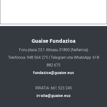
Guaixe Fundazioa
Foru plaza 23,1 Altsasu 31800 (Nafarroa)
Telefonoa: 948 564 275 | Telegram eta WhatsApp: 618
882 675
fundazioa@guaixe.eus
IRRATIA: 661 523 245
irratia@guaixe.eus