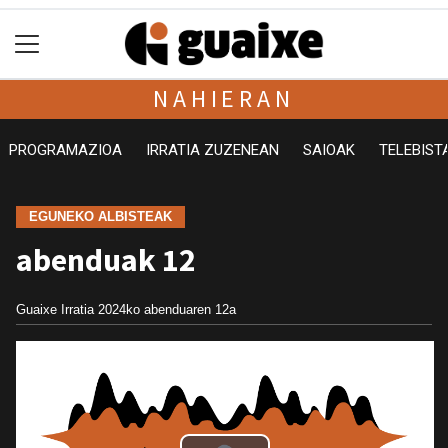
NAHIERAN
PROGRAMAZIOA
IRRATIA ZUZENEAN
SAIOAK
TELEBIST
EGUNEKO ALBISTEAK
abenduak 12
Guaixe Irratia
2024ko abenduaren 12a