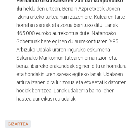
Fernando Urkia kalearen zati bat konponduko
du
heldu den urtean, Beriain Azpi etxetik Joxen
izkina arteko tartea hain zuzen ere. Kalearen tarte
horretan sareak eta zorua berrituko ditu. Lanek
465.000 euroko aurrekontua dute. Nafarroako
Gobernuak bere eginen du aurrekontuaren %85.
Arbizuko Udalak uraren inguruko eskumena
Sakanako Mankomunitatearen eman zion eta,
beraz, ibarreko erakundeak eginen ditu ur hornidura
eta hondakin uren sareak egiteko lanak. Udalaren
ardura izanen dira lur zorua eta etxeetatik datorren
hodiak berritzea. Lanak udaberria baino lehen
hastea aurreikusi du udalak.
GIZARTEA