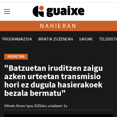
NAHIERAN
PROGRAMAZIOA
IRRATIA ZUZENEAN
SAIOAK
TELEBIST
HIZKETAN
"Batzuetan iruditzen zaigu
azken urteetan transmisio
hori ez dugula hasierakoek
bezala bermatu"
Alfredo Alvaro Igoa
2025eko uztailaren 1a