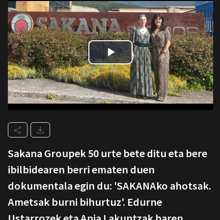
Sakana Groupek 50 urte bete ditu eta bere
ibilbidearen berri ematen duen
dokumentala egin du: 'SAKANAko ahotsak.
Ametsak burni bihurtuz'. Edurne
Ustarrozek eta Ania Lakuntzak haren