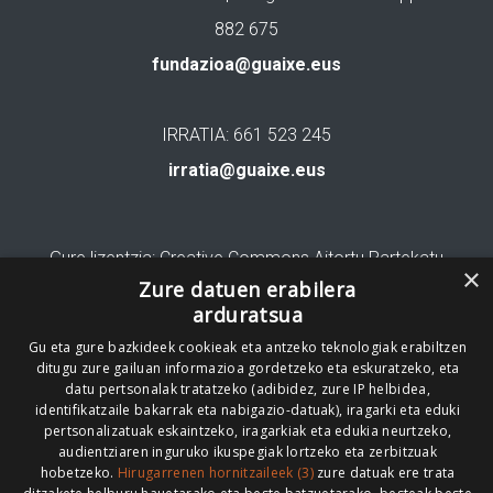
882 675
fundazioa@guaixe.eus
IRRATIA: 661 523 245
irratia@guaixe.eus
Gure lizentzia
: Creative Commons Aitortu Partekatu
×
Zure datuen erabilera
Codesyntaxek garatua
arduratsua
Gu eta gure bazkideek cookieak eta antzeko teknologiak erabiltzen
ditugu zure gailuan informazioa gordetzeko eta eskuratzeko, eta
datu pertsonalak tratatzeko (adibidez, zure IP helbidea,
identifikatzaile bakarrak eta nabigazio-datuak), iragarki eta eduki
pertsonalizatuak eskaintzeko, iragarkiak eta edukia neurtzeko,
HONI BURUZ
LEGE OHARRA
PUBLIZITATEA
audientziaren inguruko ikuspegiak lortzeko eta zerbitzuak
hobetzeko.
Hirugarrenen hornitzaileek (3)
zure datuak ere trata
ARAUAK
HARREMANETARAKO
RSS