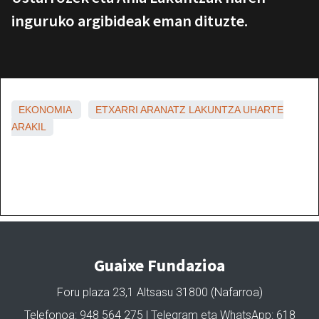
inguruko argibideak eman dituzte.
EKONOMIA
ETXARRI ARANATZ
LAKUNTZA
UHARTE
ARAKIL
Guaixe Fundazioa
Foru plaza 23,1 Altsasu 31800 (Nafarroa)
Telefonoa: 948 564 275 | Telegram eta WhatsApp: 618