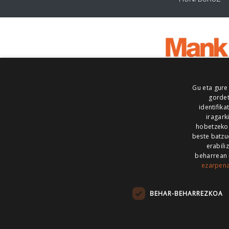
Gu eta gure
gordet
identifika
iragark
hobetzeko
beste batzu
erabili
beharrean 
ezarpen
AIARALDEA
AIKOR
AIURRI
ALEA
BEGITU
ERRAN
EUSKALERRIA IRRA
BEHAR-BEHARREZKOA
KRONIKA
MAILOPE
NOAUA
O