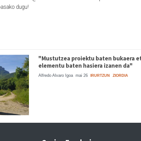
pasako dugu!
"Mustutzea proiektu baten bukaera e
elementu baten hasiera izanen da"
Alfredo Alvaro Igoa
mai 26
IRURTZUN
ZIORDIA