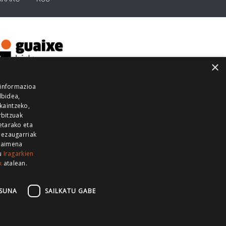
×
 informazioa
lbidea,
skaintzeko,
rbitzuak
etarako eta
 ezaugarriak
 baimena
zu
Iragarkien
k
atalean.
EITIA GUKA
AZKOITIA GUKA
BARRENA
GUKA
GUKA TELEBISTA
HIRUKA
SUNA
SAILKATU GABE
Z GUKA
ZUMAIA GUKA
28 KANALA