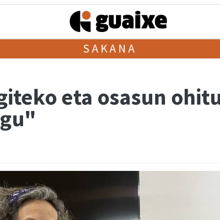
SAKANA
egiteko eta osasun ohi
igu"