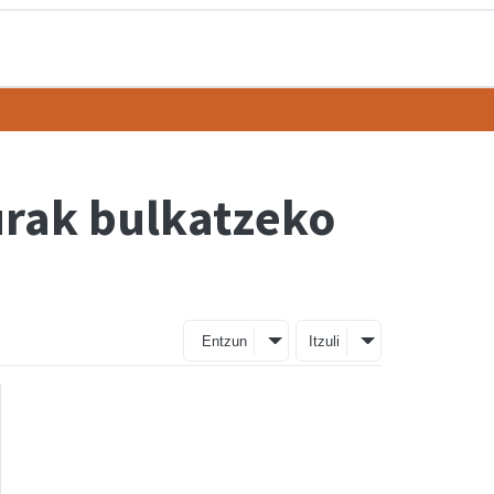
turak bulkatzeko
Entzun
Itzuli