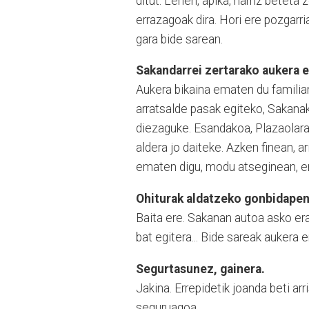
ditut. Lehen, apika, harriz beteta
errazagoak dira. Hori ere pozgarria
gara bide sarean.
Sakandarrei zertarako aukera 
Aukera bikaina ematen du familia
arratsalde pasak egiteko, Sakana
diezaguke. Esandakoa, Plazaolara 
aldera jo daiteke. Azken finean, a
ematen digu, modu atseginean, er
Ohiturak aldatzeko gonbidapen
Baita ere. Sakanan autoa asko erab
bat egitera... Bide sareak aukera
Segurtasunez, gainera.
Jakina. Errepidetik joanda beti ar
seguruagoa.