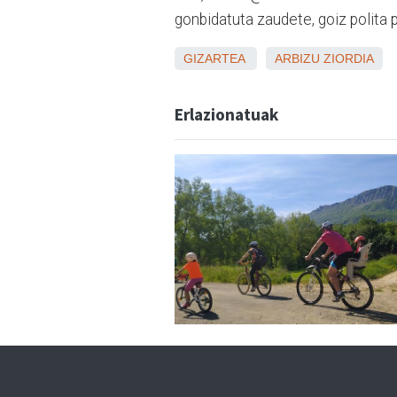
gonbidatuta zaudete, goiz polita 
GIZARTEA
ARBIZU
ZIORDIA
Erlazionatuak