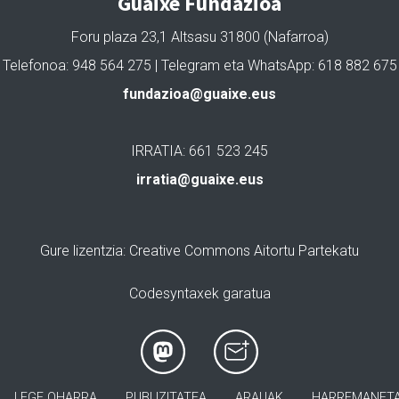
Guaixe Fundazioa
Foru plaza 23,1 Altsasu 31800 (Nafarroa)
Telefonoa: 948 564 275 | Telegram eta WhatsApp: 618 882 675
fundazioa@guaixe.eus
IRRATIA: 661 523 245
irratia@guaixe.eus
Gure lizentzia
: Creative Commons Aitortu Partekatu
Codesyntaxek garatua
LEGE OHARRA
PUBLIZITATEA
ARAUAK
HARREMANET