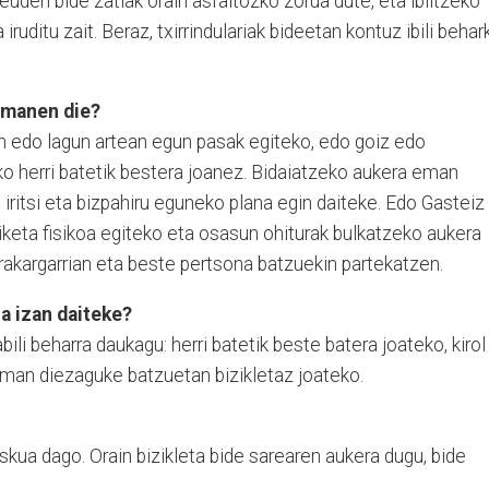
 zeuden bide zatiak orain asfaltozko zorua dute, eta ibiltzeko
 iruditu zait. Beraz, txirrindulariak bideetan kontuz ibili behar
emanen die?
n edo lagun artean egun pasak egiteko, edo goiz edo
ko herri batetik bestera joanez. Bidaiatzeko aukera eman
iritsi eta bizpahiru eguneko plana egin daiteke. Edo Gasteiz
riketa fisikoa egiteko eta osasun ohiturak bulkatzeko aukera
akargarrian eta beste pertsona batzuekin partekatzen.
a izan daiteke?
ili beharra daukagu: herri batetik beste batera joateko, kirol
 eman diezaguke batzuetan bizikletaz joateko.
riskua dago. Orain bizikleta bide sarearen aukera dugu, bide