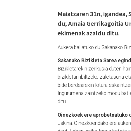
Maiatzaren 31n, igandea,
du; Amaia Gerrikagoitia Ur
ekimenak azaldu ditu.
Aukera baliatuko du Sakanako Biz
Sakanako Bizikleta Sarea egind
Bizikletarekin zerikusia duten hai
bizikletan ibiltzeko zaletasuna et
bide berdearekin lotura eskaintze
Ingurumena zaintzeko modu bat ere
ditu.
Oinezkoek ere aprobetxatuko 
Jakina. Oinezkoendako ere aukera