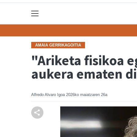
AMAIA GERRIKAGOITIA
"Ariketa fisikoa 
aukera ematen d
Alfredo Alvaro Igoa
2026ko maiatzaren 26a