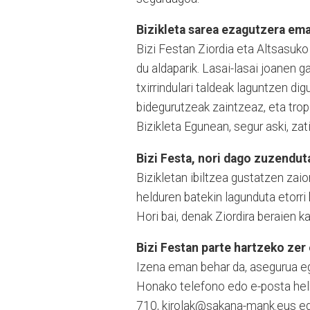
Bizikleta sarea ezagutzera em
Bizi Festan Ziordia eta Altsasuko
du aldaparik. Lasai-lasai joanen 
txirrindulari taldeak laguntzen dig
bidegurutzeak zaintzeaz, eta tro
Bizikleta Egunean, segur aski, za
Bizi Festa, nori dago zuzendut
Bizikletan ibiltzea gustatzen zai
helduren batekin lagunduta etorri
Hori bai, denak Ziordira beraien ka
Bizi Festan parte hartzeko zer
Izena eman behar da, asegurua eg
Honako telefono edo e-posta helb
710, kirolak@sakana-mank.eus ed