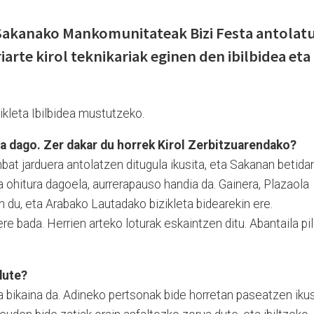
 Sakanako Mankomunitateak Bizi Festa antolat
iarte kirol teknikariak eginen den ibilbidea eta
ikleta Ibilbidea mustutzeko.
a dago. Zer dakar du horrek Kirol Zerbitzuarendako?
nbat jarduera antolatzen ditugula ikusita, eta Sakanan betida
a ohitura dagoela, aurrerapauso handia da. Gainera, Plazaola
n du, eta Arabako Lautadako bizikleta bidearekin ere.
 bada. Herrien arteko loturak eskaintzen ditu. Abantaila pi
dute?
 bikaina da. Adineko pertsonak bide horretan paseatzen ikus