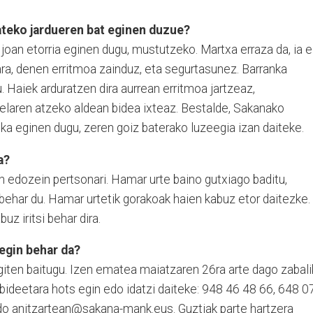
ateko jardueren bat eginen duzue?
 joan etorria eginen dugu, mustutzeko. Martxa erraza da, ia 
gara, denen erritmoa zainduz, eta segurtasunez. Barranka
u. Haiek arduratzen dira aurrean erritmoa jartzeaz,
pelaren atzeko aldean bidea ixteaz. Bestalde, Sakanako
tika eginen dugu, zeren goiz baterako luzeegia izan daiteke.
a?
on edozein pertsonari. Hamar urte baino gutxiago baditu,
 behar du. Hamar urtetik gorakoak haien kabuz etor daitezke.
buz iritsi behar dira.
 egin behar da?
iten baitugu. Izen ematea maiatzaren 26ra arte dago zabali
ideetara hots egin edo idatzi daiteke: 948 46 48 66, 648 0
o anitzartean@sakana-mank.eus. Guztiak parte hartzera