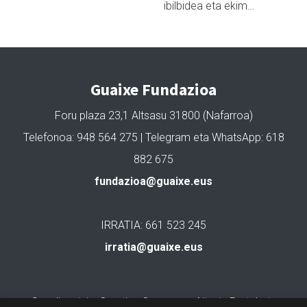
ibilbidea eta ekim…
Guaixe Fundazioa
Foru plaza 23,1 Altsasu 31800 (Nafarroa)
Telefonoa: 948 564 275 | Telegram eta WhatsApp: 618
882 675
fundazioa@guaixe.eus
IRRATIA: 661 523 245
irratia@guaixe.eus
Gure lizentzia
: Creative Commons Aitortu Partekatu