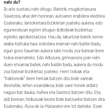
nahi du?
Bi arlo sustatu nahi ditugu. Batetik, mugikortasuna.
Saiatzea, ahal den heinean, autoaren erabilera ekiditea.
Esaterako, lantokietara bizikletan joateko aukera, edo
egunerokoan egiten ditugun ibilbideak bizikletaz
egiteko aprobetxatzea. Hau da, lakuntzar batek seme-
alaba Kattuka haur eskolara eraman nahi baldin badu,
egun goxo hauetan aukera luke modu ziur batean bere
txikia eramateko. Edo Arbizura, gimnasiora joan nahi
duen etxarriar batek, nahi baldin badu, aukera du modu
ziur batean bizikletaz joateko. Herri txikiak eta
"traktoreak" diren herriak batzen ditu bide sareak.
Bestalde, lehen esandakoa, bide sare honek ardatz
nagusi bat dauka, Iruñea eta Gasteiz batzen ditu. Eta,
aldi berean, hiriburuak beste bide batzuekin batzen dira.
Esaterako,
Ruta de la Platarekin
ere lot daiteke. Esan