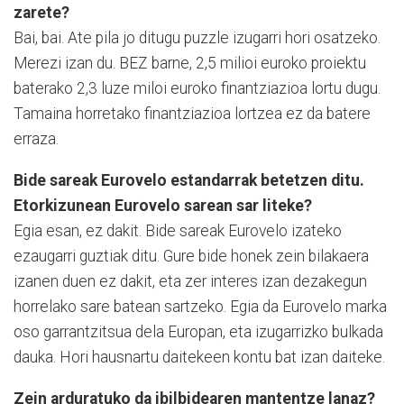
zarete?
Bai, bai. Ate pila jo ditugu puzzle izugarri hori osatzeko.
Merezi izan du. BEZ barne, 2,5 milioi euroko proiektu
baterako 2,3 luze miloi euroko finantziazioa lortu dugu.
Tamaina horretako finantziazioa lortzea ez da batere
erraza.
Bide sareak Eurovelo estandarrak betetzen ditu.
Etorkizunean Eurovelo sarean sar liteke?
Egia esan, ez dakit. Bide sareak Eurovelo izateko
ezaugarri guztiak ditu. Gure bide honek zein bilakaera
izanen duen ez dakit, eta zer interes izan dezakegun
horrelako sare batean sartzeko. Egia da Eurovelo marka
oso garrantzitsua dela Europan, eta izugarrizko bulkada
dauka. Hori hausnartu daitekeen kontu bat izan daiteke.
Zein arduratuko da ibilbidearen mantentze lanaz?