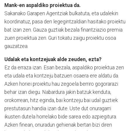
Mank-en aspaldiko proiektua da.
Sakanako Garapen Agentziak bulkatuta, eta udalekin
koordinatuz, pasa den legegintzaldian hasitako proiektu
bat izan zen. Gauza guztiak bezala finantziazio premia
zuen proiektua zen. Guri tokatu zaigu proiektu osoa
gauzatzea.
Udalak eta kontzejuak alde zeuden, ezta?
Ez da erraza izan. Esan bezala, aspaldiko proiektua zen
eta udala eta kontzeju batzuen osaera ere aldatu da.
Azken horiei proiektu hau zegoela berriro gogorarazi
behar izan diegu. Nabardura jakin batzuk kenduta,
orokorrean, hitz eginda, bai kontzeju bai udal guztiek
prestutasun handia izan dute. Uste dut onuragarri
ikusten dutela horrelako bide sarea edo azpiegitura.
Azken finean, onuradun gehienak bertan bizi diren