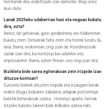
herritarrak dira, erabiltzaile izan daitezke. Begi onez
ikusi dute.
Lanak 2025eko udaberrian hasi eta neguan bukatu
dira, ezta?
Berez, lan gehienak, gutxi gorabehera, sei hilabetetan
bukatu ziren. Detaileak falta ziren eta horrek luzatu du
lana. Baina, orokorrean, ongi joan da. Koordinazioak
zailak izan dira, bai kontzeju bai udalekin eta
enpresarekin. Baina, azken finean, oso ongi joan dira.
Bizikleta bide sarea egiterakoan zein irizpide izan
dituzue kontuan?
Eurovelo bideek dituzten irizpide eta ezaugarri berak
erabili ditugu: bidearen zabalera, aldapak portzentaje
batetik beherakoak izatea... Horretaz aparte, herriak
lotzeko balioko lukeen bide ibilbidea izatea nahi