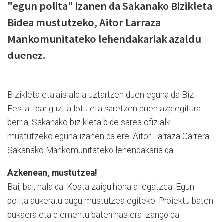
"egun polita" izanen da Sakanako Bizikleta
Bidea mustutzeko, Aitor Larraza
Mankomunitateko lehendakariak azaldu
duenez.
Bizikleta eta aisialdia uztartzen duen eguna da Bizi
Festa. Ibar guztia lotu eta saretzen duen azpiegitura
berria, Sakanako bizikleta bide sarea ofizialki
mustutzeko eguna izanen da ere. Aitor Larraza Carrera
Sakanako Mankomunitateko lehendakaria da.
Azkenean, mustutzea!
Bai, bai, hala da. Kosta zaigu hona ailegatzea. Egun
polita aukeratu dugu mustutzea egiteko. Proiektu baten
bukaera eta elementu baten hasiera izango da.