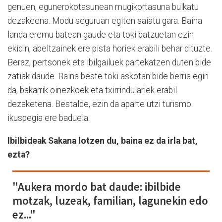
genuen, egunerokotasunean mugikortasuna bulkatu
dezakeena. Modu seguruan egiten saiatu gara. Baina
landa eremu batean gaude eta toki batzuetan ezin
ekidin, abeltzainek ere pista horiek erabili behar dituzte.
Beraz, pertsonek eta ibilgailuek partekatzen duten bide
zatiak daude. Baina beste toki askotan bide berria egin
da, bakarrik oinezkoek eta txirrindulariek erabil
dezaketena. Bestalde, ezin da aparte utzi turismo
ikuspegia ere baduela.
Ibilbideak Sakana lotzen du, baina ez da irla bat,
ezta?
"Aukera mordo bat daude: ibilbide
motzak, luzeak, familian, lagunekin edo
ez..."