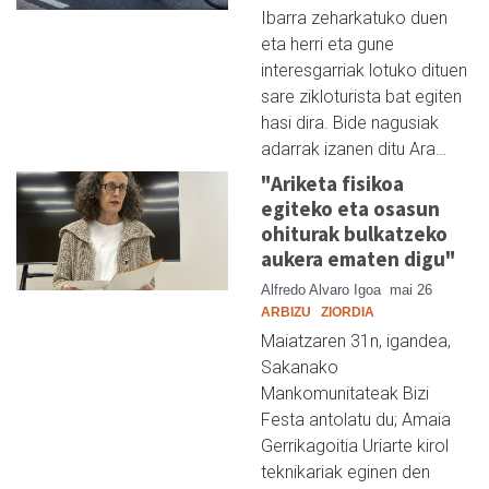
Ibarra zeharkatuko duen
eta herri eta gune
interesgarriak lotuko dituen
sare zikloturista bat egiten
hasi dira. Bide nagusiak
adarrak izanen ditu Ara…
"Ariketa fisikoa
egiteko eta osasun
ohiturak bulkatzeko
aukera ematen digu"
Alfredo Alvaro Igoa
mai 26
ARBIZU
ZIORDIA
Maiatzaren 31n, igandea,
Sakanako
Mankomunitateak Bizi
Festa antolatu du; Amaia
Gerrikagoitia Uriarte kirol
teknikariak eginen den