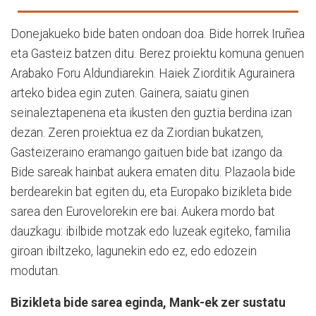
Donejakueko bide baten ondoan doa. Bide horrek Iruñea
eta Gasteiz batzen ditu. Berez proiektu komuna genuen
Arabako Foru Aldundiarekin. Haiek Ziorditik Agurainera
arteko bidea egin zuten. Gainera, saiatu ginen
seinaleztapenena eta ikusten den guztia berdina izan
dezan. Zeren proiektua ez da Ziordian bukatzen,
Gasteizeraino eramango gaituen bide bat izango da.
Bide sareak hainbat aukera ematen ditu. Plazaola bide
berdearekin bat egiten du, eta Europako bizikleta bide
sarea den Eurovelorekin ere bai. Aukera mordo bat
dauzkagu: ibilbide motzak edo luzeak egiteko, familia
giroan ibiltzeko, lagunekin edo ez, edo edozein
modutan.
Bizikleta bide sarea eginda, Mank-ek zer sustatu