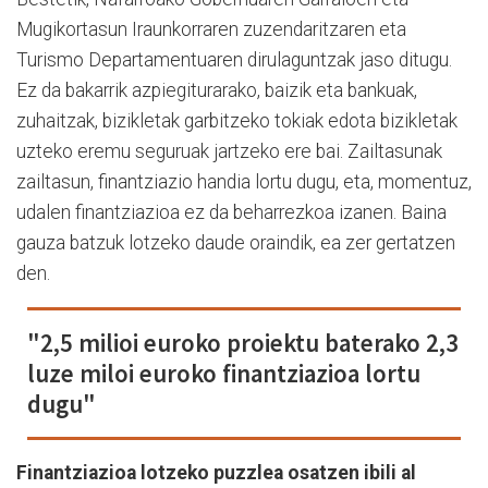
Mugikortasun Iraunkorraren zuzendaritzaren eta
Turismo Departamentuaren dirulaguntzak jaso ditugu.
Ez da bakarrik azpiegiturarako, baizik eta bankuak,
zuhaitzak, bizikletak garbitzeko tokiak edota bizikletak
uzteko eremu seguruak jartzeko ere bai. Zailtasunak
zailtasun, finantziazio handia lortu dugu, eta, momentuz,
udalen finantziazioa ez da beharrezkoa izanen. Baina
gauza batzuk lotzeko daude oraindik, ea zer gertatzen
den.
"2,5 milioi euroko proiektu baterako 2,3
luze miloi euroko finantziazioa lortu
dugu"
Finantziazioa lotzeko puzzlea osatzen ibili al