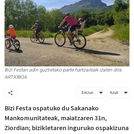
Bizi Festan adin guztietako parte hartzaileak izaten dira.
ARTXIBOA
Entzun
Itzuli
Bizi Festa ospatuko du Sakanako
Mankomunitateak, maiatzaren 31n,
Ziordian; bizikletaren inguruko ospakizuna