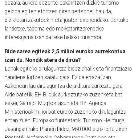
bezala, aukera dezente eskaintzen dizkie turismo
geldoa egiten etortzen diren pertsonei, hau da,
bizikletan zakutoekin-eta joaten direnendako. Bertako
landetxe, taberna edo merkataritzarendako
interesgarria izan daiteke halako turismoa.
Bide sarea egiteak 2,5 milioi euroko aurrekontua
izan du. Nondik atera da dirua?
Lanak egiteko dirulaguntza bidez ahalik eta finantziazio
handiena lortzen saiatu gara. Ez da erraza izan.
Azkenean lau dirulaguntza deialditara aurkeztu gara.
Alde batetik, EH Bilduk aurkeztutako zuzenketa bati
esker, Garraio, Mugikortasun eta Hiri Agenda
Ministerioak milioi bat euroko zuzeneko dirulaguntza
eman zuen. Europako funtsetatik, Turismo Helmuga
Jasangarrirako Planen bidez, 960.000 euro lortu ziren.
Bestetik, Nafarroako Gobernuaren Garraioen eta