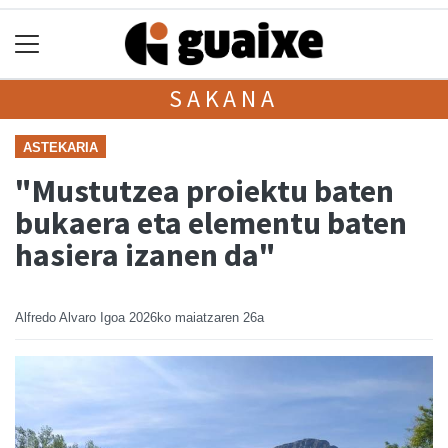
SAKANA
ASTEKARIA
"Mustutzea proiektu baten
bukaera eta elementu baten
hasiera izanen da"
Alfredo Alvaro Igoa
2026ko maiatzaren 26a