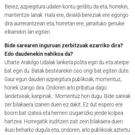
Berez, azpiegitura udalen kontu gelditu da eta, horrekin,
mantentze lanak. Hala ere, deialdi bereziak ere egongo
dira aurrerantzean eta, horretan ere, jarraituko genuke
elkarrekin lan egiten.
Bide sarearen inguruan zerbitzuak ezarriko dira?
Edo daudenekin nahikoa da?
Uharte Arakilgo Udalak lanketa polita egin du eta aterpe
bat egin du. Batak bestearekin oso ongi bat egiten dute.
Gaur egun dauden azpiegitura publikoak, momentuz,
horiek izango dira. Ondoren arlo pribatua dago:
landetxeak, kanpinak... Momentuz hori dugu. Bide sareak
zer bilakaera izanen duen ez dakit. Ez dut espero ere
boom bat izatea eta hemen izugarrizko jende kolpea
hartzea. Horregatik iruditzen zait zein bilakaera duen
ikusi beharko dugula eta, ondoren, arlo publikoak aztertu