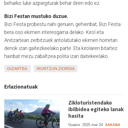
beharko luke azpiegiturak behar diren edo ez.
Bizi Festan mustuko duzue.
Bizi Festa probestu nahi genuen, gehienbat, Bizi Festa
bera oso ekimen interesgarria delako. Kirol eta
Anitzartean zerbitzuek antolatutako ekimen horretan
denok izan gaitezkeelako parte. Eta kirolaren bitartez
hainbat mezu zabaltzea polita izan daitekeelako.
GIZARTEA
IRURTZUN
ZIORDIA
Erlazionatuak
Zikloturistendako
ibilbidea egiteko lanak
hasita
Guaixe
2025 mar 24
SAKANA