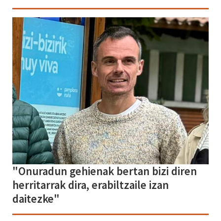
"Onuradun gehienak bertan bizi diren
herritarrak dira, erabiltzaile izan
daitezke"