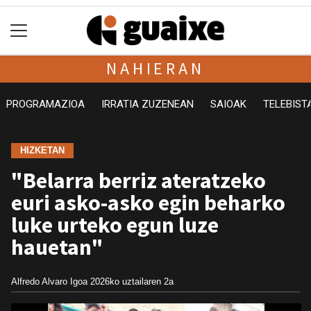
NAHIERAN
PROGRAMAZIOA
IRRATIA ZUZENEAN
SAIOAK
TELEBIST
HIZKETAN
"Belarra berriz ateratzeko
euri asko-asko egin beharko
luke urteko egun luze
hauetan"
Alfredo Alvaro Igoa
2026ko uztailaren 2a