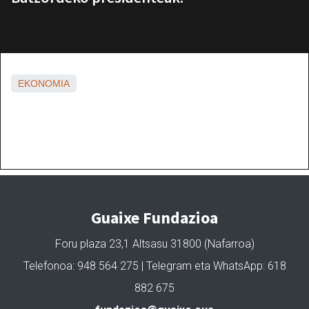
EKONOMIA
Guaixe Fundazioa
Foru plaza 23,1 Altsasu 31800 (Nafarroa)
Telefonoa: 948 564 275 | Telegram eta WhatsApp: 618
882 675