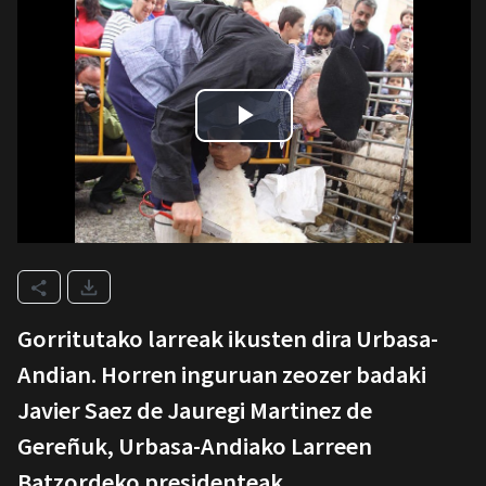
Gorritutako larreak ikusten dira Urbasa-
Andian. Horren inguruan zeozer badaki
Javier Saez de Jauregi Martinez de
Gereñuk, Urbasa-Andiako Larreen
Batzordeko presidenteak.