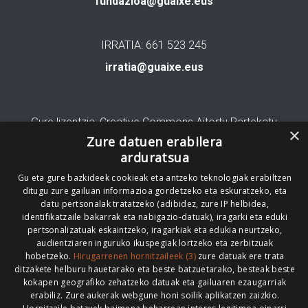
fundazioa@guaixe.eus
IRRATIA: 661 523 245
irratia@guaixe.eus
Gure lizentzia
: Creative Commons Aitortu Partekatu
×
Zure datuen erabilera
Codesyntaxek garatua
arduratsua
Gu eta gure bazkideek cookieak eta antzeko teknologiak erabiltzen
ditugu zure gailuan informazioa gordetzeko eta eskuratzeko, eta
datu pertsonalak tratatzeko (adibidez, zure IP helbidea,
identifikatzaile bakarrak eta nabigazio-datuak), iragarki eta eduki
pertsonalizatuak eskaintzeko, iragarkiak eta edukia neurtzeko,
HONI BURUZ
LEGE OHARRA
PUBLIZITATEA
audientziaren inguruko ikuspegiak lortzeko eta zerbitzuak
hobetzeko.
Hirugarrenen hornitzaileek (3)
zure datuak ere trata
ARAUAK
HARREMANETARAKO
RSS
ditzakete helburu hauetarako eta beste batzuetarako, besteak beste
kokapen geografiko zehatzeko datuak eta gailuaren ezaugarriak
erabiliz. Zure aukerak webgune honi soilik aplikatzen zaizkio.