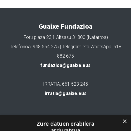
Guaixe Fundazioa
Foru plaza 23,1 Altsasu 31800 (Nafarroa)
Telefonoa: 948 564 275 | Telegram eta WhatsApp: 618
882 675
fundazioa@guaixe.eus
IRRATIA: 661 523 245
irratia@guaixe.eus
Gure lizentzia
: Creative Commons Aitortu Partekatu
×
Zure datuen erabilera
arduratsua
Codesyntaxek garatua