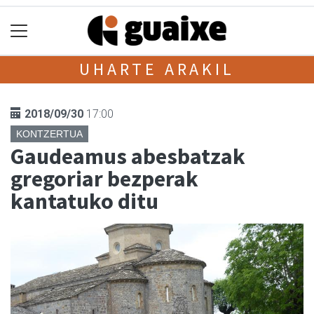
UHARTE ARAKIL
2018/09/30
17:00
KONTZERTUA
Gaudeamus abesbatzak
gregoriar bezperak
kantatuko ditu