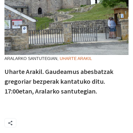
ARALARKO SANTUTEGIAN,
UHARTE ARAKIL
Uharte Arakil. Gaudeamus abesbatzak
gregoriar bezperak kantatuko ditu.
17:00etan, Aralarko santutegian.