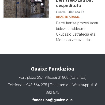
berritzeko zati bat
despedituta
Guaixe
2018 aza 17
UHARTE ARAKIL
Parte-hartze prozesuaren
bidez Lurraldearen
Okupazio Estrategia eta
Modeloa zehaztu da.
Guaixe Fundazioa
Foru plaza 23,1 Altsasu 31800 (Nafarroa)
Telefonoa: 948 564 275 | Telegram eta WhatsApp: 618
882 675
fundazioa@guaixe.eus