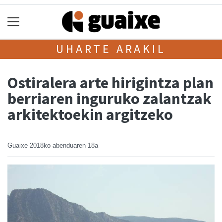
UHARTE ARAKIL
Ostiralera arte hirigintza plan
berriaren inguruko zalantzak
arkitektoekin argitzeko
Guaixe
2018ko abenduaren 18a