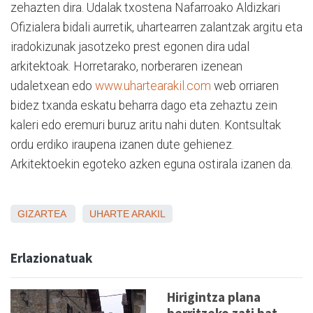
zehazten dira. Udalak txostena Nafarroako Aldizkari
Ofizialera bidali aurretik, uhartearren zalantzak argitu eta
iradokizunak jasotzeko prest egonen dira udal
arkitektoak. Horretarako, norberaren izenean
udaletxean edo
www.uhartearakil.com
web orriaren
bidez txanda eskatu beharra dago eta zehaztu zein
kaleri edo eremuri buruz aritu nahi duten. Kontsultak
ordu erdiko iraupena izanen dute gehienez.
Arkitektoekin egoteko azken eguna ostirala izanen da.
GIZARTEA
UHARTE ARAKIL
Erlazionatuak
Hirigintza plana