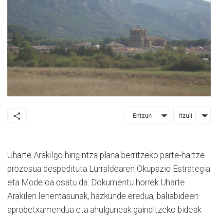
Entzun
Itzuli
Uharte Arakilgo hirigintza plana berritzeko parte-hartze
prozesua despedituta Lurraldearen Okupazio Estrategia
eta Modeloa osatu da. Dokumentu horrek Uharte
Arakilen lehentasunak, hazkunde eredua, baliabideen
aprobetxamendua eta ahulguneak gainditzeko bideak