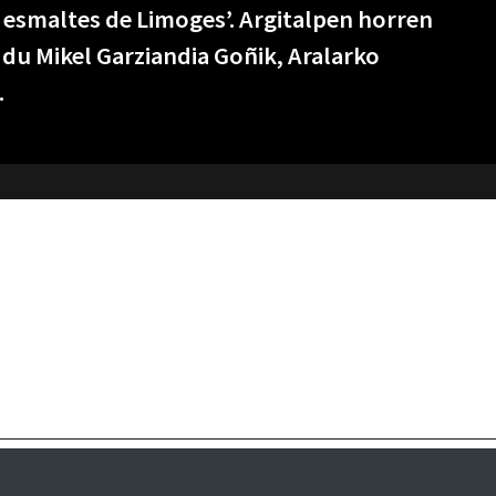
s esmaltes de Limoges’. Argitalpen horren
du Mikel Garziandia Goñik, Aralarko
.