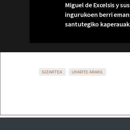
Miguel de Excelsis y su
ingurukoen berri eman 
santutegiko kaperauak
GIZARTEA
UHARTE ARAKIL