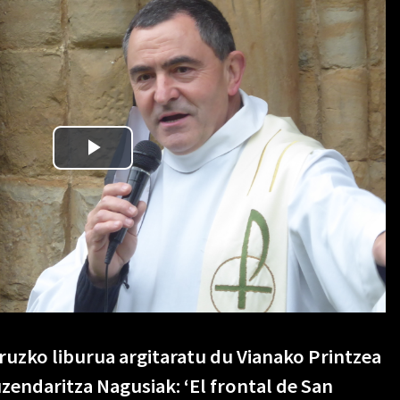
ruzko liburua argitaratu du Vianako Printzea
endaritza Nagusiak: ‘El frontal de San