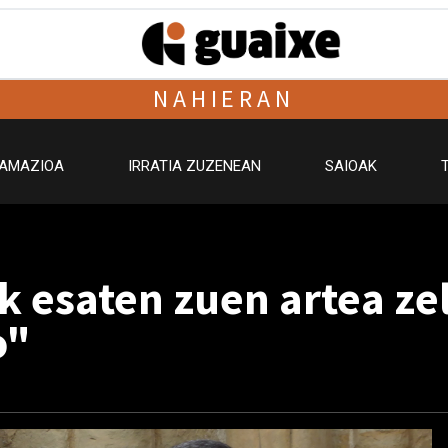
NAHIERAN
AMAZIOA
IRRATIA ZUZENEAN
SAIOAK
k esaten zuen artea zel
o"