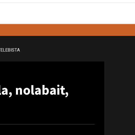
TELEBISTA
a, nolabait,