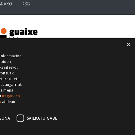
ARAKO
RSS
×
 informazioa
lbidea,
skaintzeko,
rbitzuak
etarako eta
 ezaugarriak
 baimena
zu
Iragarkien
k
atalean.
EITIA GUKA
AZKOITIA GUKA
BARRENA
GUKA
GUKA TELEBISTA
HIRUKA
SUNA
SAILKATU GABE
Z GUKA
ZUMAIA GUKA
28 KANALA