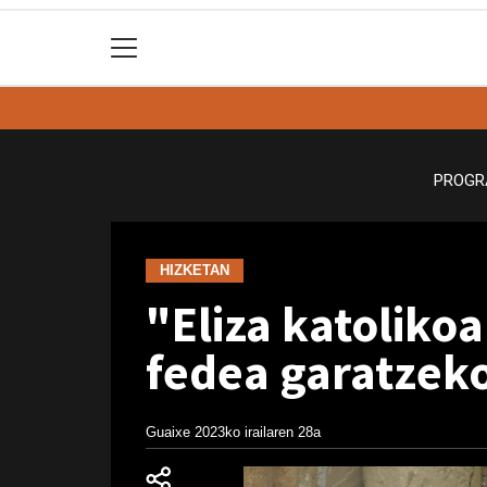
PROGR
HIZKETAN
"Eliza katolikoa
fedea garatzek
Guaixe
2023ko irailaren 28a