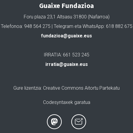
Guaixe Fundazioa
Foru plaza 23,1 Altsasu 31800 (Nafarroa)
Telefonoa: 948 564 275 | Telegram eta WhatsApp: 618 882 675
fundazioa@guaixe.eus
IRRATIA: 661 523 245
irratia@guaixe.eus
Gure lizentzia
: Creative Commons Aitortu Partekatu
Codesyntaxek garatua