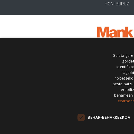
HONI BURUZ
Gu eta gure
gordet
identifika
iragark
hobetzeko
beste batzu
erabili
beharrean 
ezarpen
AIARALDEA
AIKOR
AIURRI
ALEA
BEGITU
ERRAN
EUSKALERRIA IRRA
BEHAR-BEHARREZKOA
KRONIKA
MAILOPE
NOAUA
O