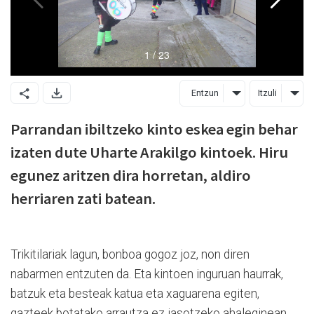
Entzun
Itzuli
Parrandan ibiltzeko kinto eskea egin behar
izaten dute Uharte Arakilgo kintoek. Hiru
egunez aritzen dira horretan, aldiro
herriaren zati batean.
Trikitilariak lagun, bonboa gogoz joz, non diren
nabarmen entzuten da. Eta kintoen inguruan haurrak,
batzuk eta besteak katua eta xaguarena egiten,
gazteek botatako arrautza ez jasotzeko ahaleginean