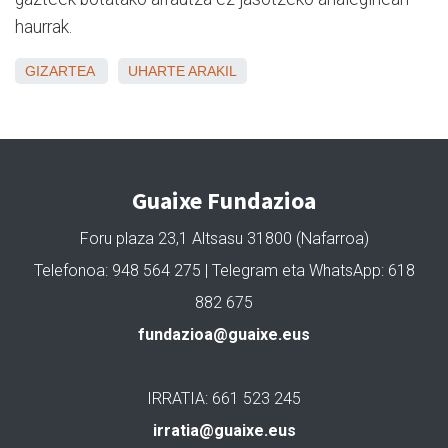
haurrak.
GIZARTEA
UHARTE ARAKIL
Guaixe Fundazioa
Foru plaza 23,1 Altsasu 31800 (Nafarroa)
Telefonoa: 948 564 275 | Telegram eta WhatsApp: 618
882 675
fundazioa@guaixe.eus
IRRATIA: 661 523 245
irratia@guaixe.eus