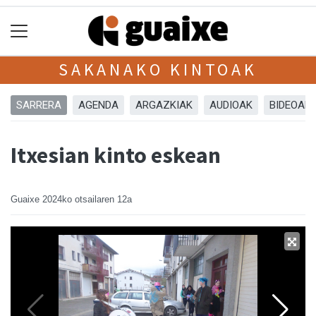
SAKANAKO KINTOAK
SARRERA
AGENDA
ARGAZKIAK
AUDIOAK
BIDEOAK
Itxesian kinto eskean
Guaixe
2024ko otsailaren 12a