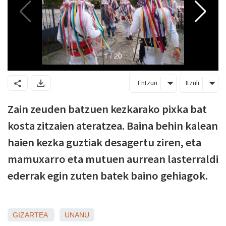
Entzun
Itzuli
Zain zeuden batzuen kezkarako pixka bat
kosta zitzaien ateratzea. Baina behin kalean
haien kezka guztiak desagertu ziren, eta
mamuxarro eta mutuen aurrean lasterraldi
ederrak egin zuten batek baino gehiagok.
GIZARTEA
UNANU