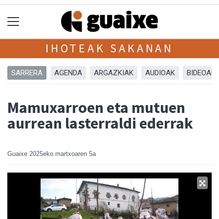
IHOTEAK SAKANAN
SARRERA
AGENDA
ARGAZKIAK
AUDIOAK
BIDEOAK
Mamuxarroen eta mutuen
aurrean lasterraldi ederrak
Guaixe
2025eko martxoaren 5a