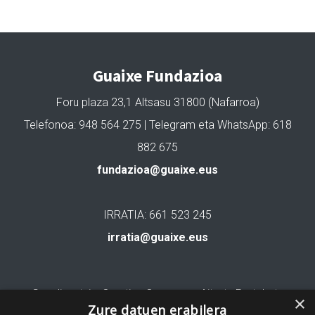
Guaixe Fundazioa
Foru plaza 23,1 Altsasu 31800 (Nafarroa)
Telefonoa: 948 564 275 | Telegram eta WhatsApp: 618
882 675
fundazioa@guaixe.eus
IRRATIA: 661 523 245
irratia@guaixe.eus
Gure lizentzia
: Creative Commons Aitortu Partekatu
×
Zure datuen erabilera