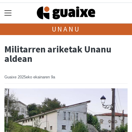
UNANU
Militarren ariketak Unanu
aldean
Guaixe
2025eko ekainaren 9a