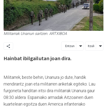
Militarrak Unanun sartzen. ARTXIBOA
Entzun
Itzuli
Hainbat ibilgailutan joan dira.
Militarrek, beste behin, Unanura jo dute, handik
mendirantz joan eta militarren ariketak egiteko. Lau
furgoneta handitan iritsi dira militarrak Unanura gaur
08:30 aldera. Espainiako armadak Aitzoainen duen
kuartelean egoitza duen America infanteriako