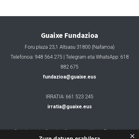
Guaixe Fundazioa
Foru plaza 23,1 Altsasu 31800 (Nafarroa)
Telefonoa: 948 564 275 | Telegram eta WhatsApp: 618
882 675
fundazioa@guaixe.eus
IRRATIA: 661 523 245
irratia@guaixe.eus
Gure lizentzia
: Creative Commons Aitortu Partekatu
×
Zure datuen erabilera