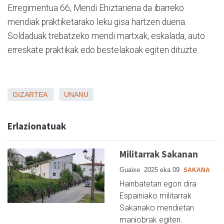
Erregimentua 66, Mendi Ehiztariena da ibarreko
mendiak praktiketarako leku gisa hartzen duena.
Soldaduak trebatzeko mendi martxak, eskalada, auto
erreskate praktikak edo bestelakoak egiten dituzte.
GIZARTEA
UNANU
Erlazionatuak
Militarrak Sakanan
Guaixe
2025 eka 09
SAKANA
Hainbatetan egon dira
Espainiako militarrak
Sakanako mendietan
maniobrak egiten.