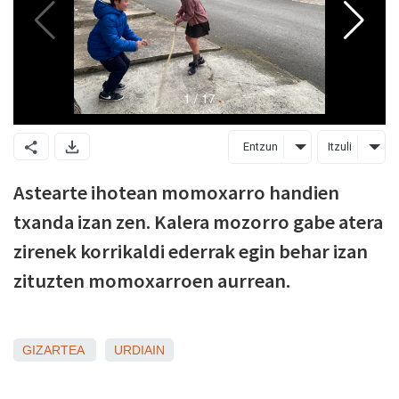
Entzun
Itzuli
Astearte ihotean momoxarro handien
txanda izan zen. Kalera mozorro gabe atera
zirenek korrikaldi ederrak egin behar izan
zituzten momoxarroen aurrean.
GIZARTEA
URDIAIN