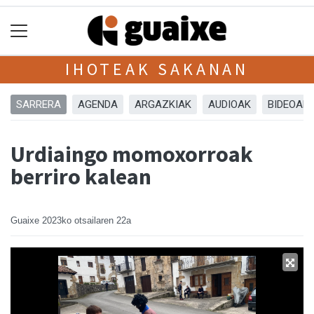
IHOTEAK SAKANAN
SARRERA
AGENDA
ARGAZKIAK
AUDIOAK
BIDEOAK
Urdiaingo momoxorroak
berriro kalean
Guaixe
2023ko otsailaren 22a