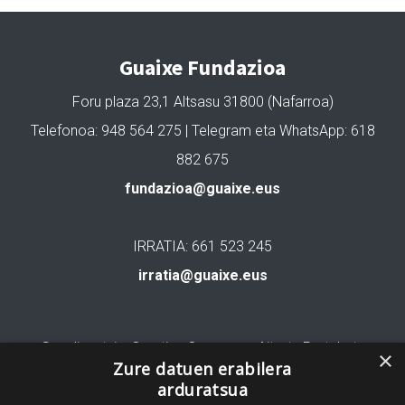
Guaixe Fundazioa
Foru plaza 23,1 Altsasu 31800 (Nafarroa)
Telefonoa: 948 564 275 | Telegram eta WhatsApp: 618
882 675
fundazioa@guaixe.eus
IRRATIA: 661 523 245
irratia@guaixe.eus
Gure lizentzia
: Creative Commons Aitortu Partekatu
×
Zure datuen erabilera
arduratsua
Codesyntaxek garatua