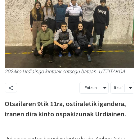
2024ko Urdiaingo kintoak entsegu batean. UTZITAKOA
Entzun
Itzuli
Otsailaren 9tik 11ra, ostiraletik igandera,
izanen dira kinto ospakizunak Urdiainen.
Urdiainen aurten hamahiru kinto daude: Ainhoa Astiz