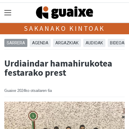
SAKANAKO KINTOAK
SARRERA
AGENDA
ARGAZKIAK
AUDIOAK
BIDEOAK
Urdiaindar hamahirukotea
festarako prest
Guaixe
2024ko otsailaren 6a