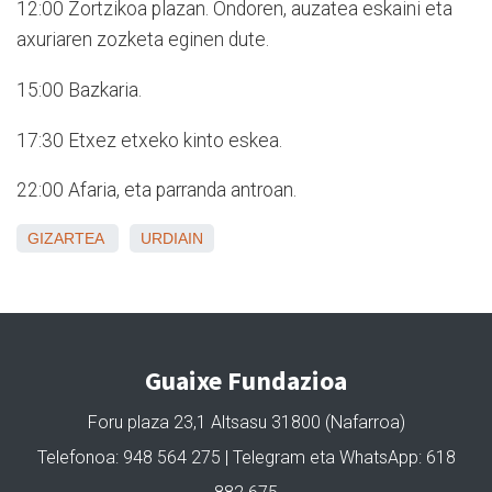
12:00 Zortzikoa plazan. Ondoren, auzatea eskaini eta
axuriaren zozketa eginen dute.
15:00 Bazkaria.
17:30 Etxez etxeko kinto eskea.
22:00 Afaria, eta parranda antroan.
GIZARTEA
URDIAIN
Guaixe Fundazioa
Foru plaza 23,1 Altsasu 31800 (Nafarroa)
Telefonoa: 948 564 275 | Telegram eta WhatsApp: 618