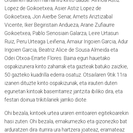
Lopez de Goikoetxea, Asier Astiz Lopez de
Goikoetxea, Jon Aierbe Senar, Amets Ariztizabal
Vicente, Iker Begiristain Andueza, Arane Zufiaurre
Goikoetxea, Pablo Senosiain Galarza, Leire Urtasun
Ruiz, Peru Urteaga Leiñena, Amaiur Irigoien Garcia, Adur
Irigoien Garcia, Beatriz Alice de Sousa Almeida eta
Odei Otxoa-Errarte Flores. Baina egun hauetako
ospakizunera kinto zaharrak eta gazteak batuko zaizkie,
50 gazteko kuadrilla ederra osatuz. Otsailaren 9tik 11ra
izanen dituzte kinto ospakizunak, eta irauten duten
egunetan kintoak baserritarrez jantzita ibiliko dira, eta
festari doinua trikitilariek jarriko diote.
Ohi bezala, kintoek urtea uraren erritoaren egitekoarekin
hasi zuten. Ohi bezala, emakumezko eta gizonezko bat
arduratzen dira iturrira ura hartzera joateaz, eramateaz