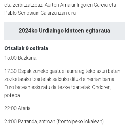
eta zerbitzatzeaz. Aurten Amaiur Irigoien Garcia eta
Pablo Senosiain Galarza izan dira.
2024ko Urdiaingo kintoen egitaraua
Otsailak 9 ostirala
15:00 Bazkaria.
17:30 Ospakizuneko gastuei aurre egiteko axuri baten
zozketarako txartelak salduko dituzte herrian barna.
Euro batean eskuratu daitezke txartelak. Ondoren,
poteoa.
22:00 Afaria.
24:00 Parranda, antroan (frontoipeko lokalean).