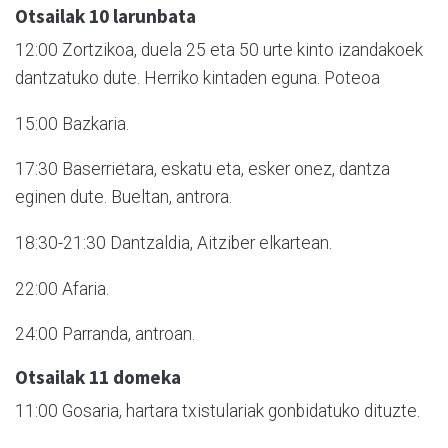
Otsailak 10 larunbata
12:00 Zortzikoa, duela 25 eta 50 urte kinto izandakoek
dantzatuko dute. Herriko kintaden eguna. Poteoa
15:00 Bazkaria.
17:30 Baserrietara, eskatu eta, esker onez, dantza
eginen dute. Bueltan, antrora.
18:30-21:30 Dantzaldia, Aitziber elkartean.
22:00 Afaria.
24:00 Parranda, antroan.
Otsailak 11 domeka
11:00 Gosaria, hartara txistulariak gonbidatuko dituzte.