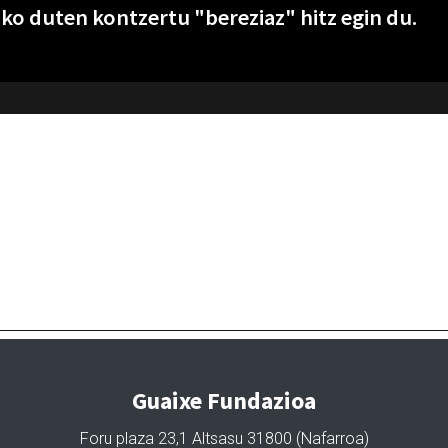
joko duten kontzertu "bereziaz" hitz egin du.
Guaixe Fundazioa
Foru plaza 23,1 Altsasu 31800 (Nafarroa)