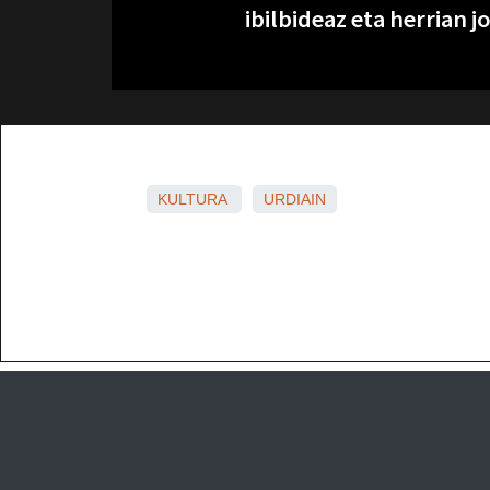
ibilbideaz eta herrian 
KULTURA
URDIAIN