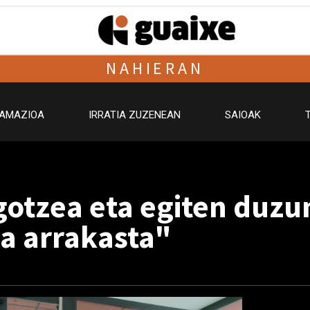
NAHIERAN
AMAZIOA
IRRATIA ZUZENEAN
SAIOAK
gotzea eta egiten duzu
da arrakasta"