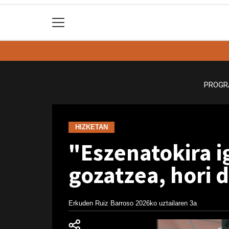
PROGR
HIZKETAN
"Eszenatokira i
gozatzea, hori 
Erkuden Ruiz Barroso
2026ko uztailaren 3a