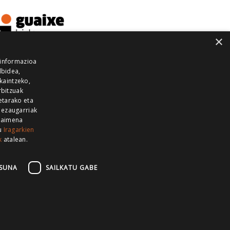
×
 informazioa
lbidea,
skaintzeko,
rbitzuak
etarako eta
 ezaugarriak
 baimena
zu
Iragarkien
k
atalean.
EITIA GUKA
AZKOITIA GUKA
BARRENA
GUKA
GUKA TELEBISTA
HIRUKA
SUNA
SAILKATU GABE
Z GUKA
ZUMAIA GUKA
28 KANALA