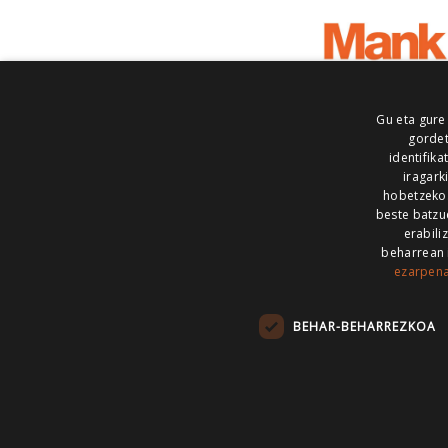
Gu eta gure
gordet
identifika
iragark
hobetzeko
beste batzu
erabili
beharrean 
ezarpen
AIARALDEA
AIKOR
AIURRI
ALEA
BEGITU
ERRAN
EUSKALERRIA IRRA
BEHAR-BEHARREZKOA
KRONIKA
MAILOPE
NOAUA
O