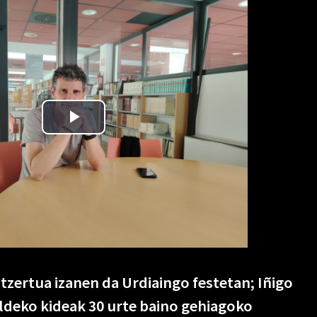
tzertua izanen da Urdiaingo festetan; Iñigo
ldeko kideak 30 urte baino gehiagoko