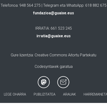
Telefonoa: 948 564 275 | Telegram eta WhatsApp: 618 882 675
fundazioa@guaixe.eus
IRRATIA: 661 523 245
irratia@guaixe.eus
Gure lizentzia
: Creative Commons Aitortu Partekatu
Codesyntaxek garatua
LEGE OHARRA
PUBLIZITATEA
ARAUAK
HARREMANET