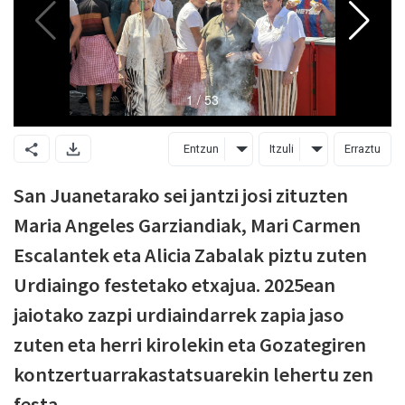
Entzun
Itzuli
Erraztu
San Juanetarako sei jantzi josi zituzten
Maria Angeles Garziandiak, Mari Carmen
Escalantek eta Alicia Zabalak piztu zuten
Urdiaingo festetako etxajua. 2025ean
jaiotako zazpi urdiaindarrek zapia jaso
zuten eta herri kirolekin eta Gozategiren
kontzertuarrakastatsuarekin lehertu zen
festa.