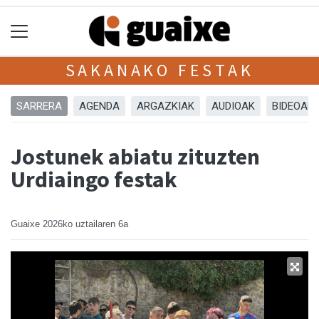
SAKANAKO FESTAK
SARRERA
AGENDA
ARGAZKIAK
AUDIOAK
BIDEOAK
Jostunek abiatu zituzten
Urdiaingo festak
Guaixe
2026ko uztailaren 6a