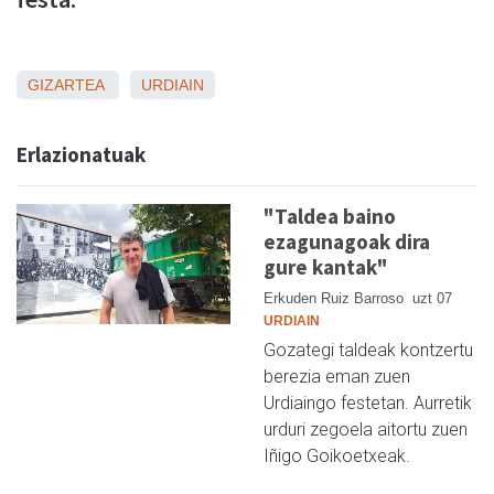
GIZARTEA
URDIAIN
Erlazionatuak
"Taldea baino
ezagunagoak dira
gure kantak"
Erkuden Ruiz Barroso
uzt 07
URDIAIN
Gozategi taldeak kontzertu
berezia eman zuen
Urdiaingo festetan. Aurretik
urduri zegoela aitortu zuen
Iñigo Goikoetxeak.