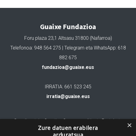
Guaixe Fundazioa
Foru plaza 23,1 Altsasu 31800 (Nafarroa)
Telefonoa: 948 564 275 | Telegram eta WhatsApp: 618
882 675
fundazioa@guaixe.eus
IRRATIA: 661 523 245
irratia@guaixe.eus
Gure lizentzia
: Creative Commons Aitortu Partekatu
×
Zure datuen erabilera
arduratsua
Codesyntaxek garatua