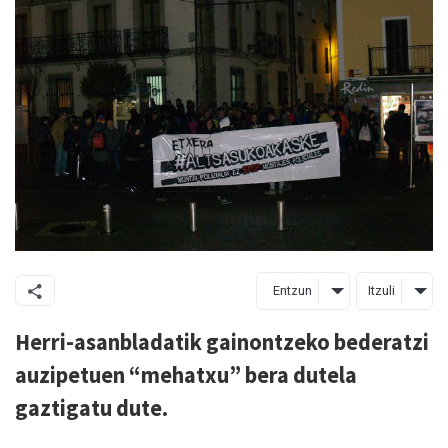
Entzun
Itzuli
Herri-asanbladatik gainontzeko bederatzi
auzipetuen “mehatxu” bera dutela
gaztigatu dute.