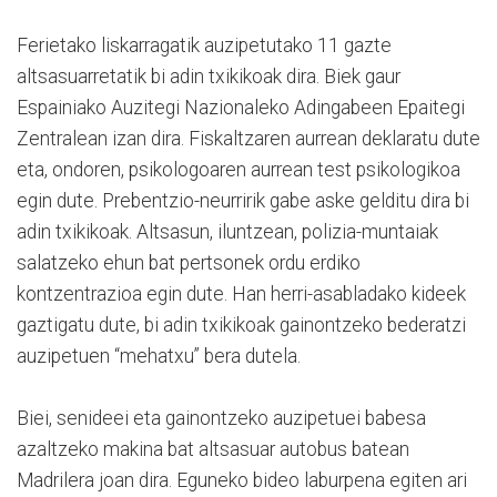
Ferietako liskarragatik auzipetutako 11 gazte
altsasuarretatik bi adin txikikoak dira. Biek gaur
Espainiako Auzitegi Nazionaleko Adingabeen Epaitegi
Zentralean izan dira. Fiskaltzaren aurrean deklaratu dute
eta, ondoren, psikologoaren aurrean test psikologikoa
egin dute. Prebentzio-neurririk gabe aske gelditu dira bi
adin txikikoak. Altsasun, iluntzean, polizia-muntaiak
salatzeko ehun bat pertsonek ordu erdiko
kontzentrazioa egin dute. Han herri-asabladako kideek
gaztigatu dute, bi adin txikikoak gainontzeko bederatzi
auzipetuen “mehatxu” bera dutela.
Biei, senideei eta gainontzeko auzipetuei babesa
azaltzeko makina bat altsasuar autobus batean
Madrilera joan dira. Eguneko bideo laburpena egiten ari