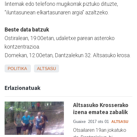
linternak edo telefono mugikorrak piztuko dituzte,
“iluntasunean elkartasunaren argia” azaltzeko.
Beste data batzuk
Ostiralean, 19:00etan, udaletxe parean asteroko
kontzentrazioa.
Domekan, 12:00etan, Dantzalekun 32. Altsasuko krosa.
POLITIKA
ALTSASU
Erlazionatuak
Altsasuko Krosserako
izena ematea zabalik
Guaixe
2017 ots 01
ALTSASU
Otsailaren 19an jokatuko