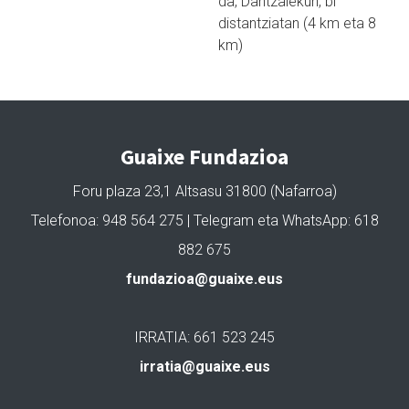
da, Dantzalekun, bi
distantziatan (4 km eta 8
km)
Guaixe Fundazioa
Foru plaza 23,1 Altsasu 31800 (Nafarroa)
Telefonoa: 948 564 275 | Telegram eta WhatsApp: 618
882 675
fundazioa@guaixe.eus
IRRATIA: 661 523 245
irratia@guaixe.eus