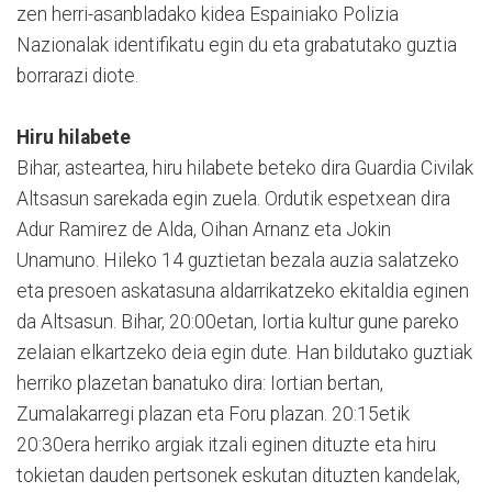
zen herri-asanbladako kidea Espainiako Polizia
Nazionalak identifikatu egin du eta grabatutako guztia
borrarazi diote.
Hiru hilabete
Bihar, asteartea, hiru hilabete beteko dira Guardia Civilak
Altsasun sarekada egin zuela. Ordutik espetxean dira
Adur Ramirez de Alda, Oihan Arnanz eta Jokin
Unamuno. Hileko 14 guztietan bezala auzia salatzeko
eta presoen askatasuna aldarrikatzeko ekitaldia eginen
da Altsasun. Bihar, 20:00etan, Iortia kultur gune pareko
zelaian elkartzeko deia egin dute. Han bildutako guztiak
herriko plazetan banatuko dira: Iortian bertan,
Zumalakarregi plazan eta Foru plazan. 20:15etik
20:30era herriko argiak itzali eginen dituzte eta hiru
tokietan dauden pertsonek eskutan dituzten kandelak,