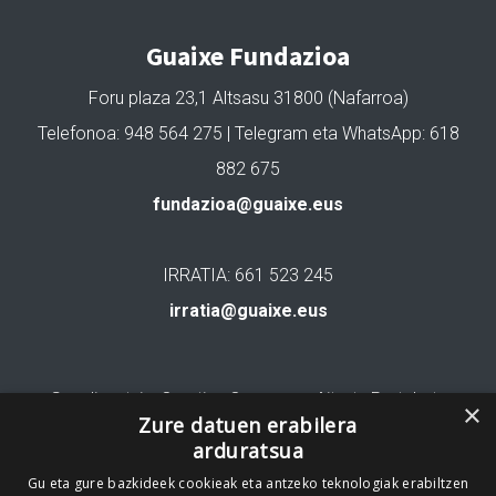
Guaixe Fundazioa
Foru plaza 23,1 Altsasu 31800 (Nafarroa)
Telefonoa: 948 564 275 | Telegram eta WhatsApp: 618
882 675
fundazioa@guaixe.eus
IRRATIA: 661 523 245
irratia@guaixe.eus
Gure lizentzia
: Creative Commons Aitortu Partekatu
×
Zure datuen erabilera
arduratsua
Codesyntaxek garatua
Gu eta gure bazkideek cookieak eta antzeko teknologiak erabiltzen