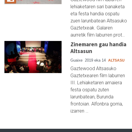
lehiaketaren sari banaketa
eta festa handia ospatu
zuen larunbatean Altsasuko
Gaztetxeak. Galaren
aurretik film laburren prot…
Zinemaren gau handia
Altsasun
Guaixe
2019 eka 14
ALTSASU
Gaztewood Altsasuko
Gaztetxearen film laburren
III. Lehiaketaren amaiera
festa ospatu zuten
larunbatean, Burunda
frontoian. Alfonbra gorria,
izarren …