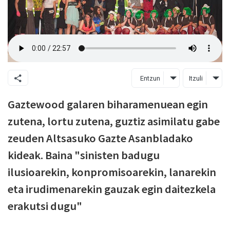
Entzun
Itzuli
Gaztewood galaren biharamenuean egin
zutena, lortu zutena, guztiz asimilatu gabe
zeuden Altsasuko Gazte Asanbladako
kideak. Baina "sinisten badugu
ilusioarekin, konpromisoarekin, lanarekin
eta irudimenarekin gauzak egin daitezkela
erakutsi dugu"