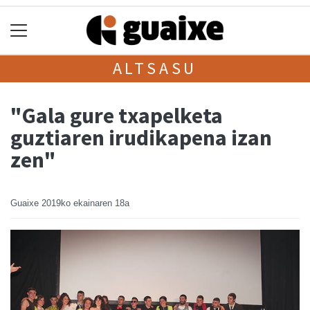
ALTSASU
"Gala gure txapelketa
guztiaren irudikapena izan
zen"
Guaixe
2019ko ekainaren 18a