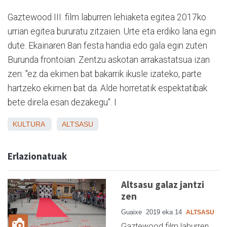
Gaztewood III. film laburren lehiaketa egitea 2017ko
urrian egitea bururatu zitzaien. Urte eta erdiko lana egin
dute. Ekainaren 8an festa handia edo gala egin zuten
Burunda frontoian. Zentzu askotan arrakastatsua izan
zen: "ez da ekimen bat bakarrik ikusle izateko, parte
hartzeko ekimen bat da. Alde horretatik espektatibak
bete direla esan dezakegu". I
KULTURA
ALTSASU
Erlazionatuak
Altsasu galaz jantzi
zen
Guaixe
2019 eka 14
ALTSASU
Gaztewood film laburren