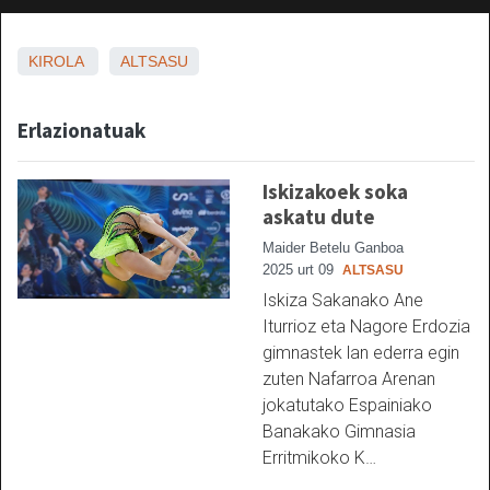
KIROLA
ALTSASU
Erlazionatuak
Iskizakoek soka
askatu dute
Maider Betelu Ganboa
2025 urt 09
ALTSASU
Iskiza Sakanako Ane
Iturrioz eta Nagore Erdozia
gimnastek lan ederra egin
zuten Nafarroa Arenan
jokatutako Espainiako
Banakako Gimnasia
Erritmikoko K…