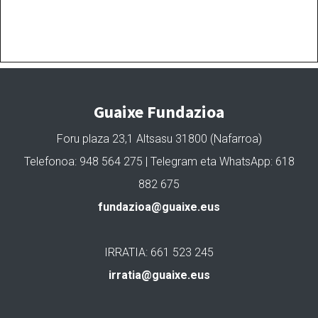
Guaixe Fundazioa
Foru plaza 23,1 Altsasu 31800 (Nafarroa)
Telefonoa: 948 564 275 | Telegram eta WhatsApp: 618
882 675
fundazioa@guaixe.eus
IRRATIA: 661 523 245
irratia@guaixe.eus