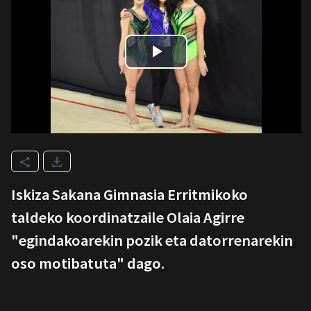
Iskiza Sakana Gimnasia Erritmikoko
taldeko koordinatzaile Olaia Agirre
"egindakoarekin pozik eta datorrenarekin
oso motibatuta" dago.