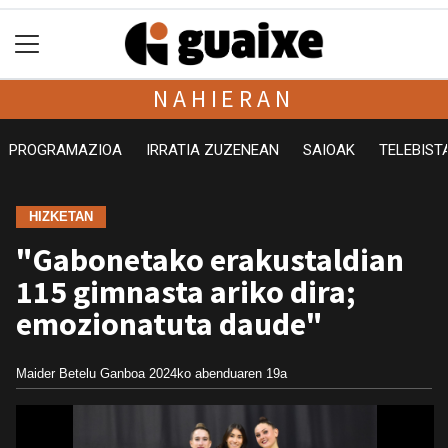
NAHIERAN
PROGRAMAZIOA
IRRATIA ZUZENEAN
SAIOAK
TELEBIST
HIZKETAN
"Gabonetako erakustaldian
115 gimnasta ariko dira;
emozionatuta daude"
Maider Betelu Ganboa
2024ko abenduaren 19a