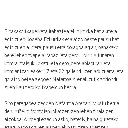
Binakako txapelketa irabaztearekin koxka bat aurrera
egin zuen Joseba Ezkurdiak eta atzo beste pausu bat
egin zuen aurrera, pausu erraldoiagoa agian, banakako
bere lehen txapela irabazi eta gero. Jokin Altunaren
kontra maisuki jokatu eta gero, bere abiadurari eta
konfiantzari esker 17 eta 22 gailendu zen arbizuarra, eta
goraino betea zegoen Nafarroa Arenak zutik zoriondu
zuen Lau t’erdiko txapeldun berria.
Giro paregabea zegoen Nafarroa Arenan. Mustu berria
den Iruñeko frontoian jokatzen zen lehen finala zen
atzokoa. Aurpegi ezagun asko, batetik, baina guretako
ezagunagoak ziren aurpegiak hasi ziren agertzen