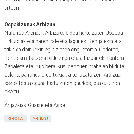
artean.
Ospakizunak Arbizun
Nafarroa Arenatik Arbizuko bidea hartu zuten Joseba
Ezkurdiak eta haren zale eta lagunek. Bengalekin eta
trikitixa doinuekin egin zieten ongi-etorria. Ondoren,
frontoian afaltzera bildu ziren eta arbizuarrekin batera
Zabaleta eta Irujo bera ikusi genituen mahaian bilduta.
Jakina, parranda ordu txikiak arte luzatu zen. Arbizuar
askok festa eguna hartu zuten gaurkoa, eta ez ziren
okertu.
Argazkiak: Guaixe eta Aspe.
KIROLA
ARBIZU