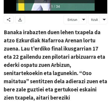
Entzun
Itzuli
Banaka irabazten duen lehen txapela da
atzo Ezkurdiak Nafarroa Arenan lortu
zuena. Lau t’erdiko final ikusgarrian 17
eta 22 gailendu zen pilotari arbizuarra eta
ederki ospatu zuen Arbizun,
senitartekoekin eta lagunekin. “Oso
maitatua” sentitzen dela adierazi zuen eta
bere zale guztiei eta gertukoei eskaini
zien txapela, aitari bereziki