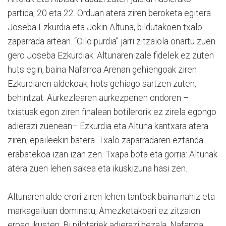
partida, 20 eta 22. Orduan atera ziren beroketa egitera
Joseba Ezkurdia eta Jokin Altuna, bildutakoen txalo
zaparrada artean. “Oiloipurdia” jarri zitzaiola onartu zuen
gero Joseba Ezkurdiak. Altunaren zale fidelek ez zuten
huts egin, baina Nafarroa Arenan gehiengoak ziren
Ezkurdiaren aldekoak; hots gehiago sartzen zuten,
behintzat. Aurkezlearen aurkezpenen ondoren –
txistuak egon ziren finalean botilerorik ez zirela egongo
adierazi zuenean– Ezkurdia eta Altuna kantxara atera
ziren, epaileekin batera. Txalo zaparradaren eztanda
erabatekoa izan izan zen. Txapa bota eta gorria: Altunak
atera zuen lehen sakea eta ikuskizuna hasi zen.
Altunaren alde erori ziren lehen tantoak baina nahiz eta
markagailuan dominatu, Amezketakoari ez zitzaion
eroso ikusten. Bi pilotariek adierazi bezala, Nafarroa