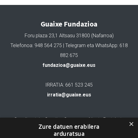
Guaixe Fundazioa
Foru plaza 23,1 Altsasu 31800 (Nafarroa)
Telefonoa: 948 564 275 | Telegram eta WhatsApp: 618
882 675
fundazioa@guaixe.eus
IRRATIA: 661 523 245
irratia@guaixe.eus
Gure lizentzia
: Creative Commons Aitortu Partekatu
×
Zure datuen erabilera
arduratsua
Codesyntaxek garatua