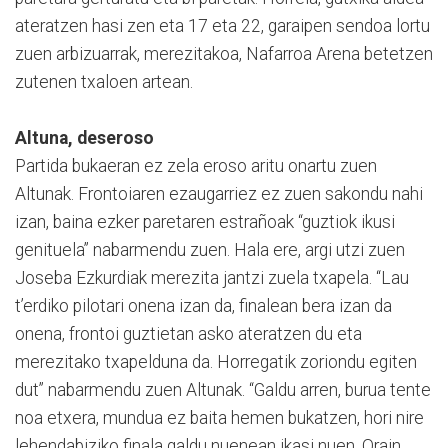
ateratzen hasi zen eta 17 eta 22, garaipen sendoa lortu
zuen arbizuarrak, merezitakoa, Nafarroa Arena betetzen
zutenen txaloen artean.
Altuna, deseroso
Partida bukaeran ez zela eroso aritu onartu zuen
Altunak. Frontoiaren ezaugarriez ez zuen sakondu nahi
izan, baina ezker paretaren estrañoak “guztiok ikusi
genituela” nabarmendu zuen. Hala ere, argi utzi zuen
Joseba Ezkurdiak merezita jantzi zuela txapela. “Lau
t’erdiko pilotari onena izan da, finalean bera izan da
onena, frontoi guztietan asko ateratzen du eta
merezitako txapelduna da. Horregatik zoriondu egiten
dut” nabarmendu zuen Altunak. “Galdu arren, burua tente
noa etxera, mundua ez baita hemen bukatzen, hori nire
lehendabiziko finala galdu nuenean ikasi nuen. Orain,