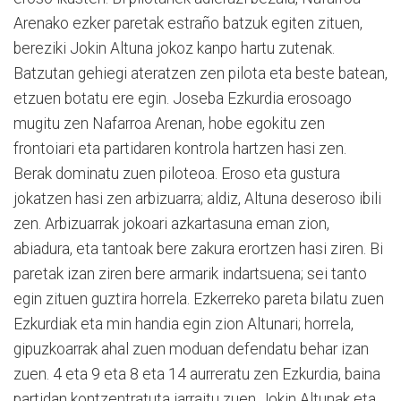
Arenako ezker paretak estraño batzuk egiten zituen,
bereziki Jokin Altuna jokoz kanpo hartu zutenak.
Batzutan gehiegi ateratzen zen pilota eta beste batean,
etzuen botatu ere egin. Joseba Ezkurdia erosoago
mugitu zen Nafarroa Arenan, hobe egokitu zen
frontoiari eta partidaren kontrola hartzen hasi zen.
Berak dominatu zuen piloteoa. Eroso eta gustura
jokatzen hasi zen arbizuarra; aldiz, Altuna deseroso ibili
zen. Arbizuarrak jokoari azkartasuna eman zion,
abiadura, eta tantoak bere zakura erortzen hasi ziren. Bi
paretak izan ziren bere armarik indartsuena; sei tanto
egin zituen guztira horrela. Ezkerreko pareta bilatu zuen
Ezkurdiak eta min handia egin zion Altunari; horrela,
gipuzkoarrak ahal zuen moduan defendatu behar izan
zuen. 4 eta 9 eta 8 eta 14 aurreratu zen Ezkurdia, baina
partidan kontzentratuta jarraitu zuen Jokin Altunak eta