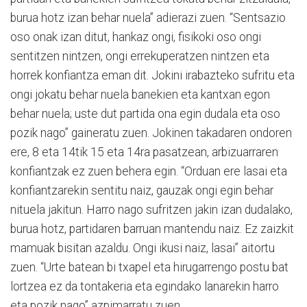
burua hotz izan behar nuela” adierazi zuen. “Sentsazio
oso onak izan ditut, hankaz ongi, fisikoki oso ongi
sentitzen nintzen, ongi errekuperatzen nintzen eta
horrek konfiantza eman dit. Jokini irabazteko sufritu eta
ongi jokatu behar nuela banekien eta kantxan egon
behar nuela; uste dut partida ona egin dudala eta oso
pozik nago” gaineratu zuen. Jokinen takadaren ondoren
ere, 8 eta 14tik 15 eta 14ra pasatzean, arbizuarraren
konfiantzak ez zuen behera egin. “Orduan ere lasai eta
konfiantzarekin sentitu naiz, gauzak ongi egin behar
nituela jakitun. Harro nago sufritzen jakin izan dudalako,
burua hotz, partidaren barruan mantendu naiz. Ez zaizkit
mamuak bisitan azaldu. Ongi ikusi naiz, lasai” aitortu
zuen. “Urte batean bi txapel eta hirugarrengo postu bat
lortzea ez da tontakeria eta egindako lanarekin harro
eta pozik nago” azpimarratu zuen.