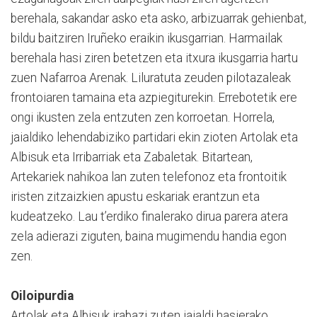
berehala, sakandar asko eta asko, arbizuarrak gehienbat,
bildu baitziren Iruñeko eraikin ikusgarrian. Harmailak
berehala hasi ziren betetzen eta itxura ikusgarria hartu
zuen Nafarroa Arenak. Liluratuta zeuden pilotazaleak
frontoiaren tamaina eta azpiegiturekin. Errebotetik ere
ongi ikusten zela entzuten zen korroetan. Horrela,
jaialdiko lehendabiziko partidari ekin zioten Artolak eta
Albisuk eta Irribarriak eta Zabaletak. Bitartean,
Artekariek nahikoa lan zuten telefonoz eta frontoitik
iristen zitzaizkien apustu eskariak erantzun eta
kudeatzeko. Lau t’erdiko finalerako dirua parera atera
zela adierazi ziguten, baina mugimendu handia egon
zen.
Oiloipurdia
Artolak eta Albisuk irabazi zuten jaialdi hasierako