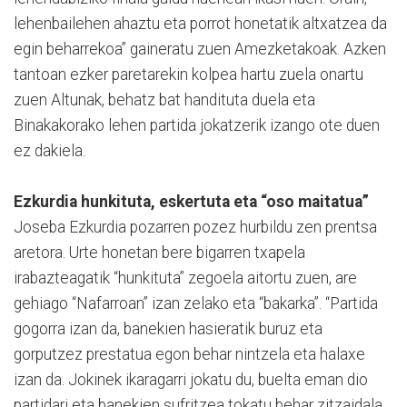
lehenbailehen ahaztu eta porrot honetatik altxatzea da
egin beharrekoa” gaineratu zuen Amezketakoak. Azken
tantoan ezker paretarekin kolpea hartu zuela onartu
zuen Altunak, behatz bat handituta duela eta
Binakakorako lehen partida jokatzerik izango ote duen
ez dakiela.
Ezkurdia hunkituta, eskertuta eta “oso maitatua”
Joseba Ezkurdia pozarren pozez hurbildu zen prentsa
aretora. Urte honetan bere bigarren txapela
irabazteagatik “hunkituta” zegoela aitortu zuen, are
gehiago “Nafarroan” izan zelako eta “bakarka”. “Partida
gogorra izan da, banekien hasieratik buruz eta
gorputzez prestatua egon behar nintzela eta halaxe
izan da. Jokinek ikaragarri jokatu du, buelta eman dio
partidari eta banekien sufritzea tokatu behar zitzaidala,