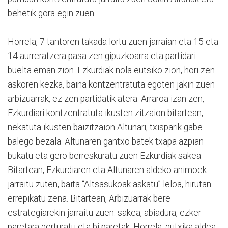
behetik gora egin zuen.
Horrela, 7 tantoren takada lortu zuen jarraian eta 15 eta
14 aurreratzera pasa zen gipuzkoarra eta partidari
buelta eman zion. Ezkurdiak nola eutsiko zion, hori zen
askoren kezka, baina kontzentratuta egoten jakin zuen
arbizuarrak, ez zen partidatik atera. Arraroa izan zen,
Ezkurdiari kontzentratuta ikusten zitzaion bitartean,
nekatuta ikusten baizitzaion Altunari, txisparik gabe
balego bezala. Altunaren gantxo batek txapa azpian
bukatu eta gero berreskuratu zuen Ezkurdiak sakea.
Bitartean, Ezkurdiaren eta Altunaren aldeko animoek
jarraitu zuten, baita “Altsasukoak askatu” leloa, hirutan
errepikatu zena. Bitartean, Arbizuarrak bere
estrategiarekin jarraitu zuen: sakea, abiadura, ezker
paretara gerturatu eta bi paretak. Horrela, gutxika aldea