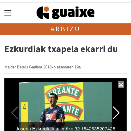
ARBIZU
Ezkurdiak txapela ekarri du
Maider Betelu Ganboa
2018ko azaroaren 19a