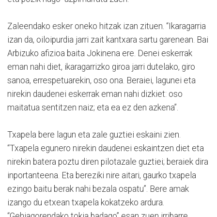
Zaleendako esker oneko hitzak izan zituen. “Ikaragarria
izan da, oiloipurdia jarri zait kantxara sartu garenean. Bai
Arbizuko afizioa baita Jokinena ere. Denei eskerrak
eman nahi diet, ikaragarrizko giroa jarri dutelako, giro
sanoa, errespetuarekin, oso ona. Beraiei, lagunei eta
nirekin daudenei eskerrak eman nahi dizkiet: oso
maitatua sentitzen naiz; eta ea ez den azkena”.
Txapela bere lagun eta zale guztiei eskaini zien.
“Txapela egunero nirekin daudenei eskaintzen diet eta
nirekin batera poztu diren pilotazale guztiei; beraiek dira
inportanteena. Eta bereziki nire aitari, gaurko txapela
ezingo baitu berak nahi bezala ospatu”. Bere amak
izango du etxean txapela kokatzeko ardura.
“Gehiagorendako tokia badago” esan zuen irribarre