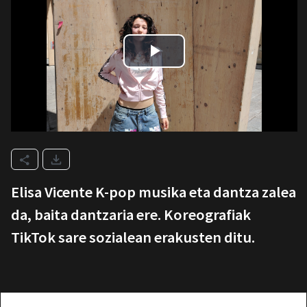
Elisa Vicente K-pop musika eta dantza zalea
da, baita dantzaria ere. Koreografiak
TikTok sare sozialean erakusten ditu.