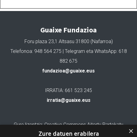
Guaixe Fundazioa
Foru plaza 23,1 Altsasu 31800 (Nafarroa)
Telefonoa: 948 564 275 | Telegram eta WhatsApp: 618
882 675
fundazioa@guaixe.eus
IRRATIA: 661 523 245
irratia@guaixe.eus
Gure lizentzia
: Creative Commons Aitortu Partekatu
×
Zure datuen erabilera