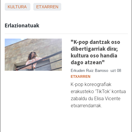
KULTURA
ETXARREN
Erlazionatuak
"K-pop dantzak oso
dibertigarriak dira;
kultura oso handia
dago atzean"
Erkuden Ruiz Barroso
uzt 08
ETXARREN
K-pop koreografiak
erakusteko 'TikTok' kontua
zabaldu du Elisa Vicente
etxarrendarrak.