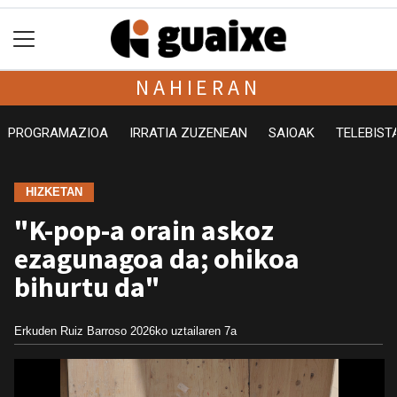
NAHIERAN
PROGRAMAZIOA
IRRATIA ZUZENEAN
SAIOAK
TELEBIST
HIZKETAN
"K-pop-a orain askoz
ezagunagoa da; ohikoa
bihurtu da"
Erkuden Ruiz Barroso
2026ko uztailaren 7a