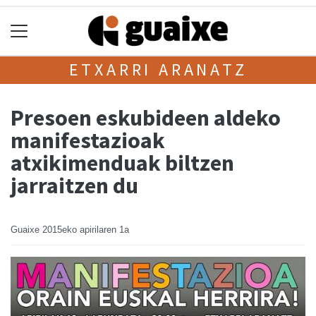
ETXARRI ARANATZ
Presoen eskubideen aldeko
manifestazioak
atxikimenduak biltzen
jarraitzen du
Guaixe
2015eko apirilaren 1a