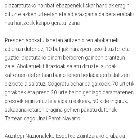
plazaratutako hainbat ebazpenek liskar handiak eragin
dituzte azken urteetan eta adierazgarria da bera erabaki
hau hartzetik kanpo geratu izana.
Presoen abokatu lanetan aritzen diren abokatuek
adierazi dutenez, 10 bat jakinarazpen jaso dituzte, eta
guztiei aipatutako oinarri berberen gainean erantzun
zaie. Abokatuek filtrazioak salatu dituzte, autoak
kaltetuen defentsari baino lehen hedabideei bidaltzen
dizkietela salatuz. Gogoratu behar da gaixoek, 70 urtetik
gorakoek eta preso 20 urte baino gehiago daramatenen
presoek egin zituztela aipatu eskeak, 50 kide inguruk,
sakabanaketaren eragina gehien pairatu dutenak.
Tartean dago Unai Parot Navarro.
Auzitegi Nazionaleko Espetxe Zaintzarako erabakia