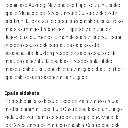
Espainiako Auzitegi Nazionaleko Espetxe Zaintzarako
epaile Maria de los Reyes Jimeno Gutierrezek ezetz
erantzun du, ez duela presoen sakabanaketa bukatzeko
urratsik emango. Erabaki hori Espetxe Zaintzari ez
dagokiola dio Jimenok. Jimenok adierazi duenez, berari
presoen eskubideak bermatzea dagokio, eta
sakabanatuta dituzten presoei ez zaiela eskubiderik
urratzen gaineratu du epaileak. Presoek salatutako
urraketa bakoitzari zehazki erantzun gabe ebatzi du hori
epaileak, kexuen sakoneran sartu gabe.
Epaile aldaketa
Presoek egindako kexuei Espetxe Zaintzarako ardura
urtetan daraman Jose Luis Castro epaileak erantzungo
ziela uste zen, baina espero ez zen epaileak, Maria de
los Reyes Jimenok, hartu du erabakia. Castro epaileak