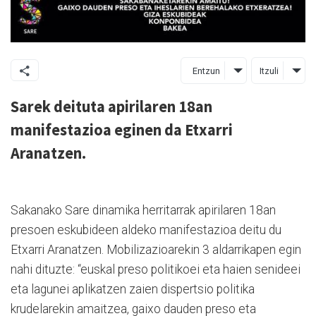
Entzun
Itzuli
Sarek deituta apirilaren 18an
manifestazioa eginen da Etxarri
Aranatzen.
Sakanako Sare dinamika herritarrak apirilaren 18an
presoen eskubideen aldeko manifestazioa deitu du
Etxarri Aranatzen. Mobilizazioarekin 3 aldarrikapen egin
nahi dituzte: “euskal preso politikoei eta haien senideei
eta lagunei aplikatzen zaien dispertsio politika
krudelarekin amaitzea, gaixo dauden preso eta