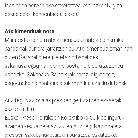
iheslarien berehalako etxeratzea, eta, azkenik, giza
eskubideak, konponbidea, bakea”.
Atxikimenduak nora
Manifestazio horri atxikimendua emateko dinamika
kanpainak aurrera jarraitzen du. Atxikimendua eman nahi
duten Sakanako eragile eta norbanakoek
sakanasare@gmail.com e-posta helbidera zuzendu
daitezke. Sakanako Saretik jakinarazi digutenez,
dagoeneko hainbat dira atxikimendua azaldu dutenak.
Auzitegi Nazionalak presoen gerturatzen eskaerak
baztertu ditu
Euskal Preso Politikoen Kolektiboko 50 kide inguruk
azaroan kexua helarazi zuten Auzitegi Nazionalera,
presoen sakabanaketarekin bukatzea eskatzeko.