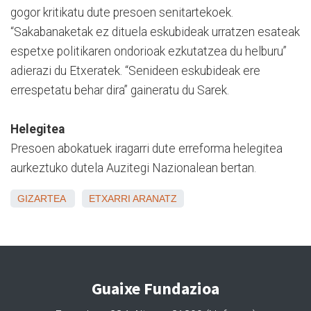
gogor kritikatu dute presoen senitartekoek.
“Sakabanaketak ez dituela eskubideak urratzen esateak
espetxe politikaren ondorioak ezkutatzea du helburu”
adierazi du Etxeratek. “Senideen eskubideak ere
errespetatu behar dira” gaineratu du Sarek.
Helegitea
Presoen abokatuek iragarri dute erreforma helegitea
aurkeztuko dutela Auzitegi Nazionalean bertan.
GIZARTEA
ETXARRI ARANATZ
Guaixe Fundazioa