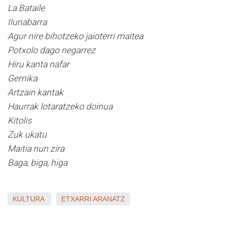
La Bataile
Ilunabarra
Agur nire bihotzeko jaioterri maitea
Potxolo dago negarrez
Hiru kanta nafar
Gernika
Artzain kantak
Haurrak lotaratzeko doinua
Kitolis
Zuk ukatu
Maitia nun zira
Baga, biga, higa
KULTURA
ETXARRI ARANATZ