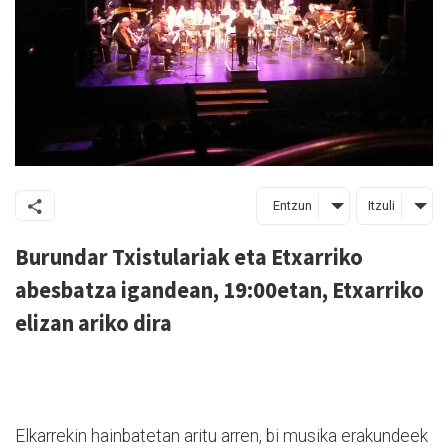
Entzun
Itzuli
Burundar Txistulariak eta Etxarriko
abesbatza igandean, 19:00etan, Etxarriko
elizan ariko dira
Elkarrekin hainbatetan aritu arren, bi musika erakundeek