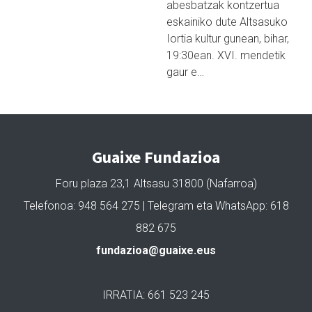
abesbatzak kontzertua
eskainiko dute Altsasuko
Iortia kultur gunean, bihar,
19:30ean. XVI. mendetik
gaur e…
Guaixe Fundazioa
Foru plaza 23,1 Altsasu 31800 (Nafarroa)
Telefonoa: 948 564 275 | Telegram eta WhatsApp: 618
882 675
fundazioa@guaixe.eus
IRRATIA: 661 523 245