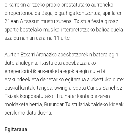
elkarrekin aritzeko propio prestatutako aurreneko
errepertorioa da Baga, biga, higa kontzertua, apirilaren
21ean Altsasun mustu zutena. Txistua festa giroaz
aparte bestelako musika interpretatzeko balioa duela
azaldu nahian darama 11 urte.
Aurten Etxarri Aranazko abesbatzarekin batera egin
dute ahalegina. Txistu eta abesbatzarako
errepertoriotik aukeraketa egokia egin dute bi
erakundeek eta denetariko egitaraua aurkeztuko dute:
euskal kantak, tangoa, swing-a edota Carlos Sanchez
Ekizak konposatutako Hiru nafar kanta piezaren
moldaketa berria, Burundar Txistulariak taldeko kideak
berak moldatu duena.
Egitaraua