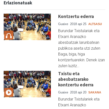
Erlazionatuak
Kontzertu ederra
Guaixe
2018 api 25
ALTSASU
Burundar Txistulariak eta
Etxarri Aranazko
abesbatzak larunbatean
publikoa aseta utzi zuten
Baga, biga, higa
kontzertuarekin. Denek izan
zuten luzitz…
Txistu eta
abesbatzarako
kontzertu ederra
Guaixe
2018 api 20
SAKANA
Burundar Txistulariek eta
Etxarri Aranazko