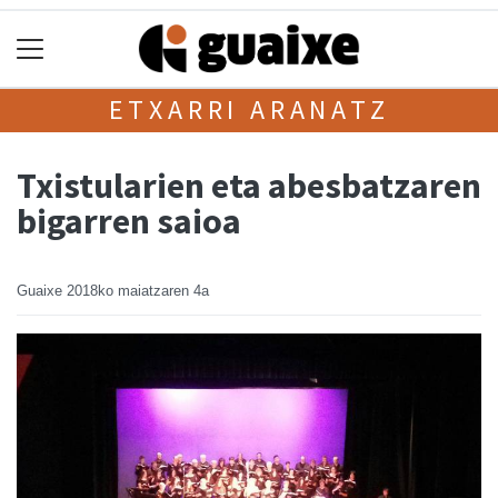
ETXARRI ARANATZ
Txistularien eta abesbatzaren
bigarren saioa
Guaixe
2018ko maiatzaren 4a