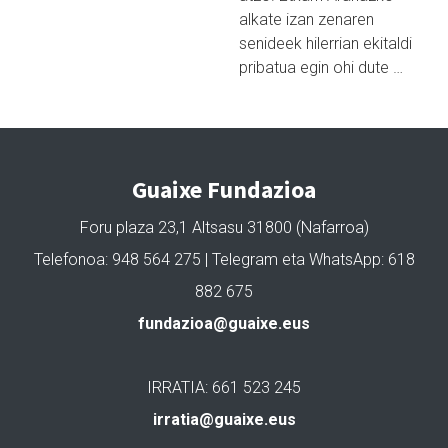
alkate izan zenaren
senideek hilerrian ekitaldi
pribatua egin ohi dute …
Guaixe Fundazioa
Foru plaza 23,1 Altsasu 31800 (Nafarroa)
Telefonoa: 948 564 275 | Telegram eta WhatsApp: 618
882 675
fundazioa@guaixe.eus
IRRATIA: 661 523 245
irratia@guaixe.eus