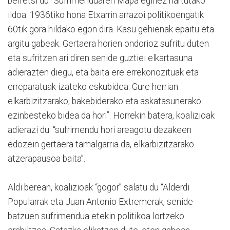
berretsi du “Sufrimenduaren Mapa eginez hartutako
ildoa: 1936tiko hona Etxarrin arrazoi politikoengatik
60tik gora hildako egon dira. Kasu gehienak epaitu eta
argitu gabeak. Gertaera horien ondorioz sufritu duten
eta sufritzen ari diren senide guztiei elkartasuna
adierazten diegu, eta baita ere errekonozituak eta
erreparatuak izateko eskubidea. Gure herrian
elkarbizitzarako, bakebiderako eta askatasunerako
ezinbesteko bidea da hori”. Horrekin batera, koalizioak
adierazi du: “sufrimendu hori areagotu dezakeen
edozein gertaera tamalgarria da, elkarbizitzarako
atzerapausoa baita”.
Aldi berean, koalizioak “gogor” salatu du “Alderdi
Popularrak eta Juan Antonio Extremerak, senide
batzuen sufrimendua etekin politikoa lortzeko