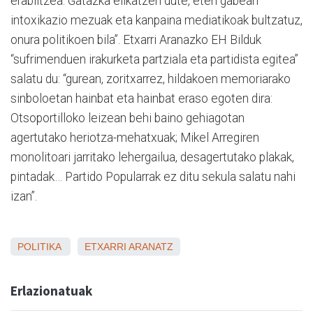
erabiltzea. Gatazka elikatzen dute, eten gabean
intoxikazio mezuak eta kanpaina mediatikoak bultzatuz,
onura politikoen bila”. Etxarri Aranazko EH Bilduk
“sufrimenduen irakurketa partziala eta partidista egitea”
salatu du: “gurean, zoritxarrez, hildakoen memoriarako
sinboloetan hainbat eta hainbat eraso egoten dira:
Otsoportilloko leizean behi baino gehiagotan
agertutako heriotza-mehatxuak; Mikel Arregiren
monolitoari jarritako lehergailua, desagertutako plakak,
pintadak… Partido Popularrak ez ditu sekula salatu nahi
izan”.
POLITIKA
ETXARRI ARANATZ
Erlazionatuak