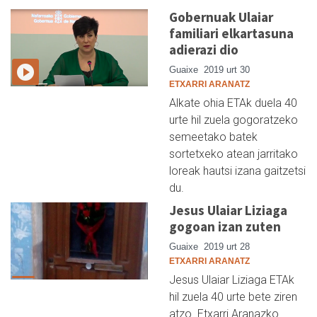
Gobernuak Ulaiar
familiari elkartasuna
adierazi dio
Guaixe
2019 urt 30
ETXARRI ARANATZ
Alkate ohia ETAk duela 40
urte hil zuela gogoratzeko
semeetako batek
sortetxeko atean jarritako
loreak hautsi izana gaitzetsi
du.
Jesus Ulaiar Liziaga
gogoan izan zuten
Guaixe
2019 urt 28
ETXARRI ARANATZ
Jesus Ulaiar Liziaga ETAk
hil zuela 40 urte bete ziren
atzo. Etxarri Aranazko