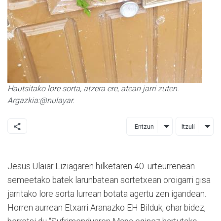
Hautsitako lore sorta, atzera ere, atean jarri zuten.
Argazkia:@nulayar.
Entzun
Itzuli
Jesus Ulaiar Liziagaren hilketaren 40. urteurrenean
semeetako batek larunbatean sortetxean oroigarri gisa
jarritako lore sorta lurrean botata agertu zen igandean.
Horren aurrean Etxarri Aranazko EH Bilduk, ohar bidez,