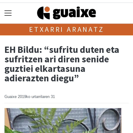
ETXARRI ARANATZ
EH Bildu: “sufritu duten eta
sufritzen ari diren senide
guztiei elkartasuna
adierazten diegu”
Guaixe
2019ko urtarrilaren 31