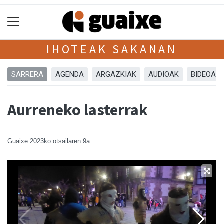
IHOTEAK SAKANAN
SARRERA
AGENDA
ARGAZKIAK
AUDIOAK
BIDEOAK
Aurreneko lasterrak
Guaixe
2023ko otsailaren 9a