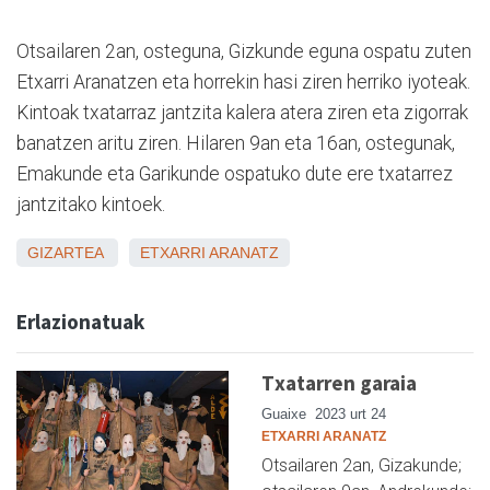
Otsailaren 2an, osteguna, Gizkunde eguna ospatu zuten
Etxarri Aranatzen eta horrekin hasi ziren herriko iyoteak.
Kintoak txatarraz jantzita kalera atera ziren eta zigorrak
banatzen aritu ziren. Hilaren 9an eta 16an, ostegunak,
Emakunde eta Garikunde ospatuko dute ere txatarrez
jantzitako kintoek.
GIZARTEA
ETXARRI ARANATZ
Erlazionatuak
Txatarren garaia
Guaixe
2023 urt 24
ETXARRI ARANATZ
Otsailaren 2an, Gizakunde;