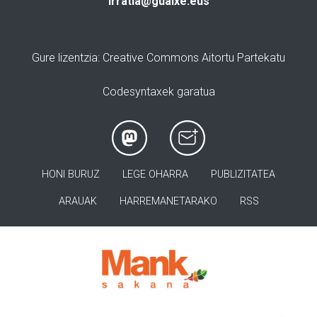
irratia@guaixe.eus
Gure lizentzia
: Creative Commons Aitortu Partekatu
Codesyntaxek garatua
HONI BURUZ
LEGE OHARRA
PUBLIZITATEA
ARAUAK
HARREMANETARAKO
RSS
>