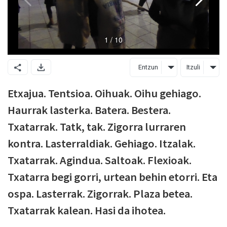
Entzun
Itzuli
Etxajua. Tentsioa. Oihuak. Oihu gehiago.
Haurrak lasterka. Batera. Bestera.
Txatarrak. Tatk, tak. Zigorra lurraren
kontra. Lasterraldiak. Gehiago. Itzalak.
Txatarrak. Agindua. Saltoak. Flexioak.
Txatarra begi gorri, urtean behin etorri. Eta
ospa. Lasterrak. Zigorrak. Plaza betea.
Txatarrak kalean. Hasi da ihotea.