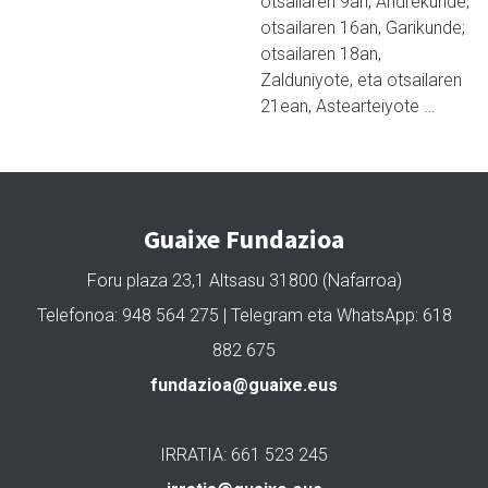
otsailaren 9an, Andrekunde;
otsailaren 16an, Garikunde;
otsailaren 18an,
Zalduniyote, eta otsailaren
21ean, Astearteiyote …
Guaixe Fundazioa
Foru plaza 23,1 Altsasu 31800 (Nafarroa)
Telefonoa: 948 564 275 | Telegram eta WhatsApp: 618
882 675
fundazioa@guaixe.eus
IRRATIA: 661 523 245