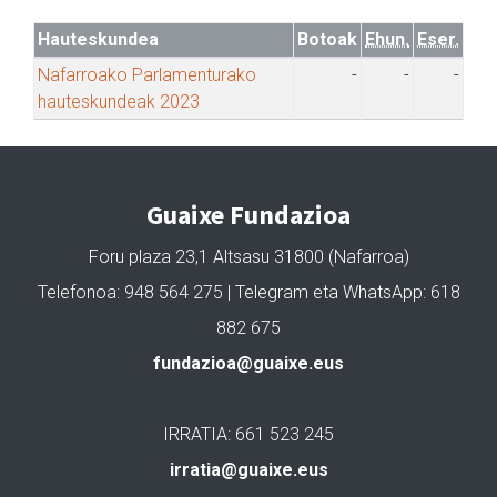
Hauteskundea
Botoak
Ehun.
Eser.
Nafarroako Parlamenturako
-
-
-
hauteskundeak 2023
Guaixe Fundazioa
Foru plaza 23,1 Altsasu 31800 (Nafarroa)
Telefonoa: 948 564 275 | Telegram eta WhatsApp: 618
882 675
fundazioa@guaixe.eus
IRRATIA: 661 523 245
irratia@guaixe.eus