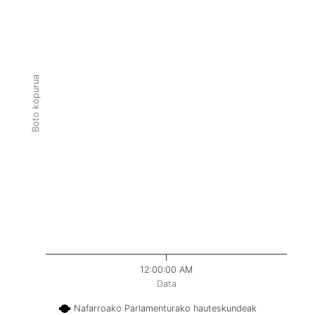
Boto kopurua
12:00:00 AM
Data
Nafarroako Parlamenturako hauteskundeak