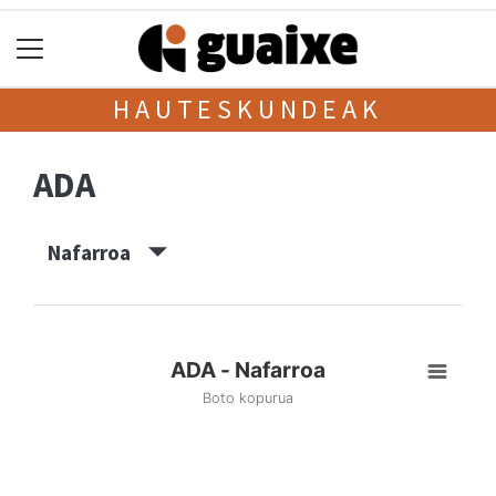
HAUTESKUNDEAK
ADA
Nafarroa
ADA - Nafarroa
Boto kopurua