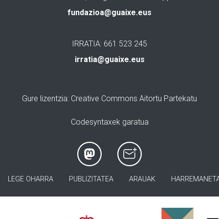
fundazioa@guaixe.eus
IRRATIA: 661 523 245
irratia@guaixe.eus
Gure lizentzia
: Creative Commons Aitortu Partekatu
Codesyntaxek garatua
LEGE OHARRA
PUBLIZITATEA
ARAUAK
HARREMANET