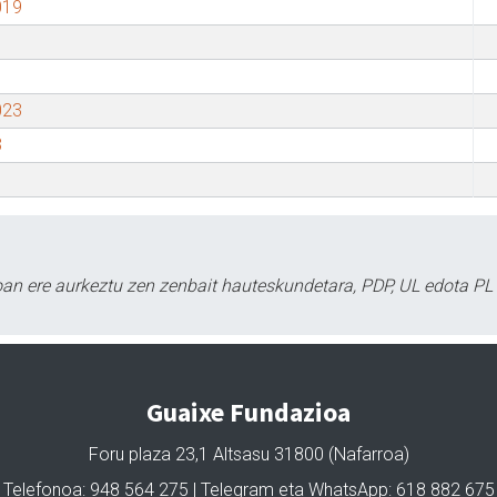
019
023
3
oan ere aurkeztu zen zenbait hauteskundetara, PDP, UL edota PL 
Guaixe Fundazioa
Foru plaza 23,1 Altsasu 31800 (Nafarroa)
Telefonoa: 948 564 275 | Telegram eta WhatsApp: 618 882 675