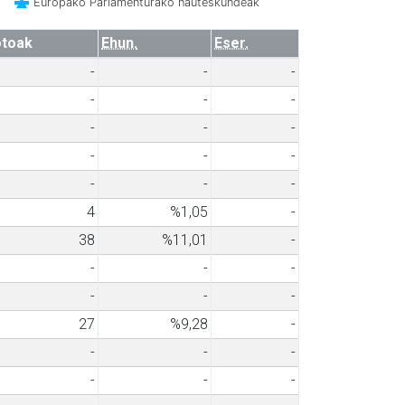
Europako Parlamenturako hauteskundeak
toak
Ehun.
Eser.
-
-
-
-
-
-
-
-
-
-
-
-
-
-
-
4
%1,05
-
38
%11,01
-
-
-
-
-
-
-
27
%9,28
-
-
-
-
-
-
-