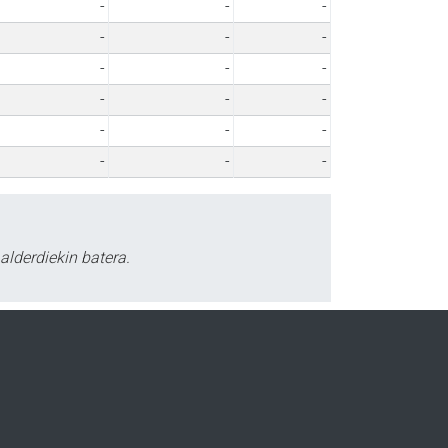
-
-
-
-
-
-
-
-
-
-
-
-
-
-
-
-
-
-
alderdiekin batera.