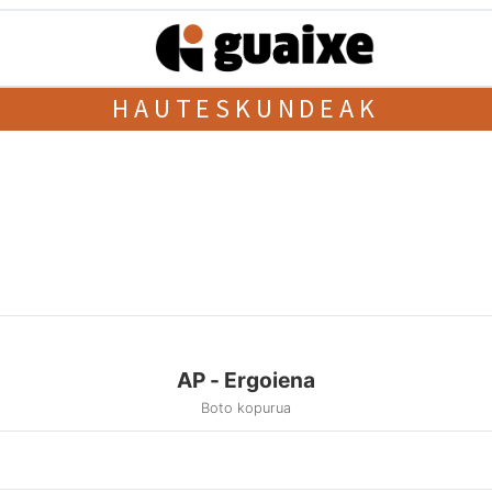
HAUTESKUNDEAK
AP - Ergoiena
Boto kopurua