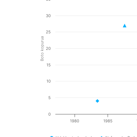
30
25
Boto kopurua
20
15
10
5
0
1980
1985