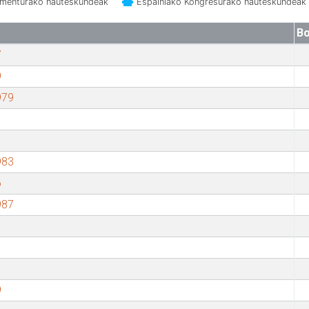
amenturako hauteskundeak
Espainiako Kongresurako hauteskundeak
Bo
7
9
979
983
6
987
9