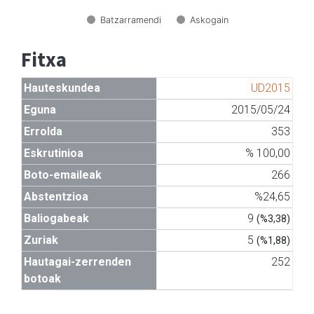
Batzarramendi
Askogain
Fitxa
Hauteskundea
UD2015
Eguna
2015/05/24
Errolda
353
Eskrutinioa
% 100,00
Boto-emaileak
266
Abstentzioa
%24,65
Baliogabeak
9
(%3,38)
Zuriak
5
(%1,88)
Hautagai-zerrenden
252
botoak