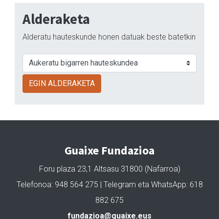
Alderaketa
Alderatu hauteskunde honen datuak beste batetkin
EGIN ALDERAKETA
Guaixe Fundazioa
Foru plaza 23,1 Altsasu 31800 (Nafarroa)
Telefonoa: 948 564 275 | Telegram eta WhatsApp: 618
882 675
fundazioa@guaixe.eus