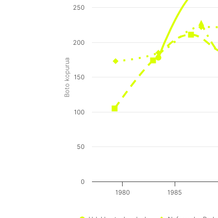
250
200
Boto kopurua
150
100
50
0
1980
1985