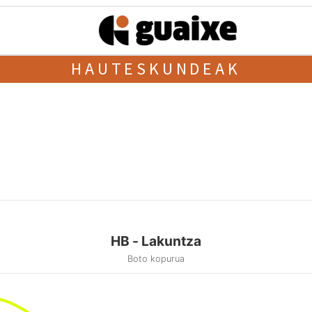
HAUTESKUNDEAK
HB - Lakuntza
Boto kopurua