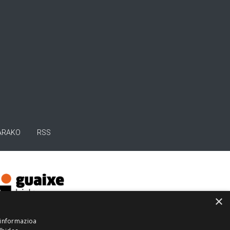
ARAKO
RSS
×
 informazioa