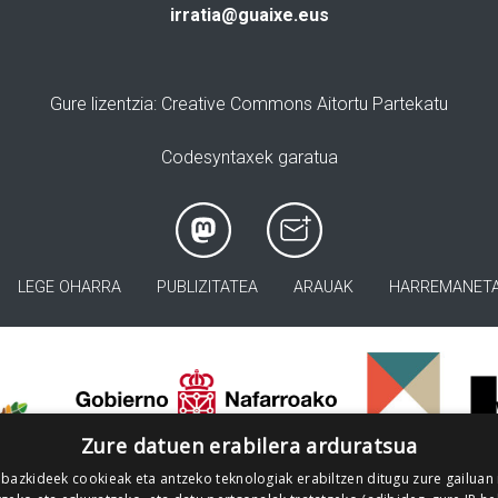
irratia@guaixe.eus
Gure lizentzia
: Creative Commons Aitortu Partekatu
Codesyntaxek garatua
LEGE OHARRA
PUBLIZITATEA
ARAUAK
HARREMANET
>
Zure datuen erabilera arduratsua
 bazkideek cookieak eta antzeko teknologiak erabiltzen ditugu zure gailuan