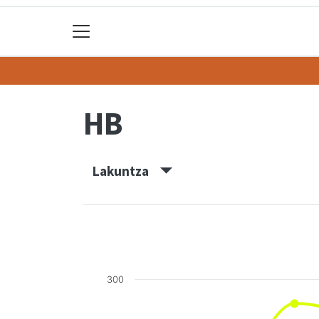
HB
Lakuntza
300