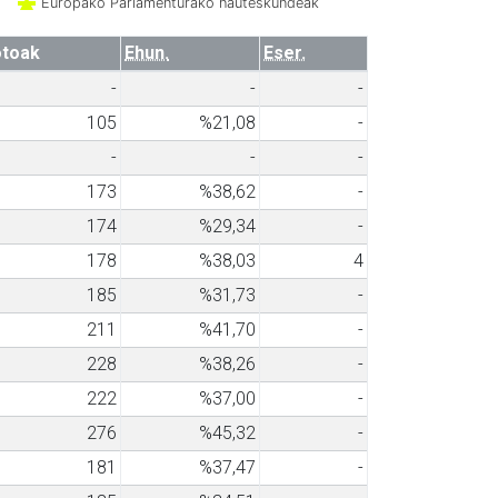
Europako Parlamenturako hauteskundeak
toak
Ehun.
Eser.
-
-
-
105
%21,08
-
-
-
-
173
%38,62
-
174
%29,34
-
178
%38,03
4
185
%31,73
-
211
%41,70
-
228
%38,26
-
222
%37,00
-
276
%45,32
-
181
%37,47
-