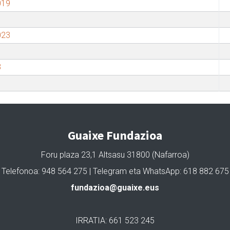
019
023
3
Guaixe Fundazioa
Foru plaza 23,1 Altsasu 31800 (Nafarroa)
Telefonoa: 948 564 275 | Telegram eta WhatsApp: 618 882 675
fundazioa@guaixe.eus
IRRATIA: 661 523 245