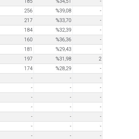
185
%34,51
-
256
%39,08
-
217
%33,70
-
184
%32,39
-
160
%36,36
-
181
%29,43
-
197
%31,98
2
174
%28,29
-
-
-
-
-
-
-
-
-
-
-
-
-
-
-
-
-
-
-
-
-
-