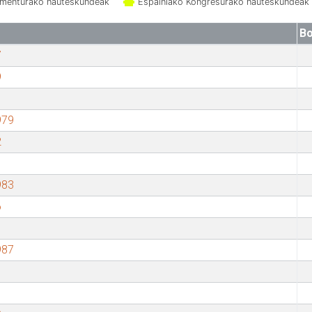
amenturako hauteskundeak
Espainiako Kongresurako hauteskundeak
Bo
7
9
979
2
983
6
987