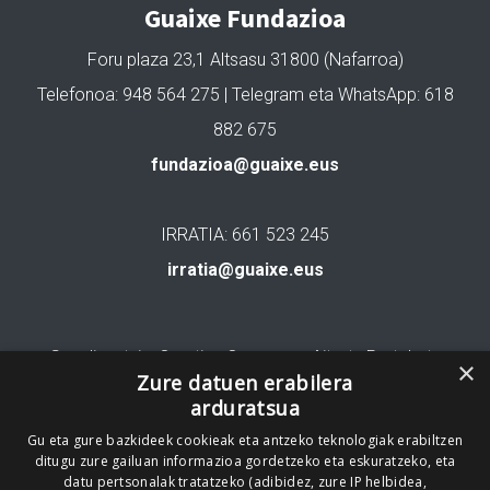
Guaixe Fundazioa
Foru plaza 23,1 Altsasu 31800 (Nafarroa)
Telefonoa: 948 564 275 | Telegram eta WhatsApp: 618
882 675
fundazioa@guaixe.eus
IRRATIA: 661 523 245
irratia@guaixe.eus
Gure lizentzia
: Creative Commons Aitortu Partekatu
×
Zure datuen erabilera
arduratsua
Codesyntaxek garatua
Gu eta gure bazkideek cookieak eta antzeko teknologiak erabiltzen
ditugu zure gailuan informazioa gordetzeko eta eskuratzeko, eta
datu pertsonalak tratatzeko (adibidez, zure IP helbidea,