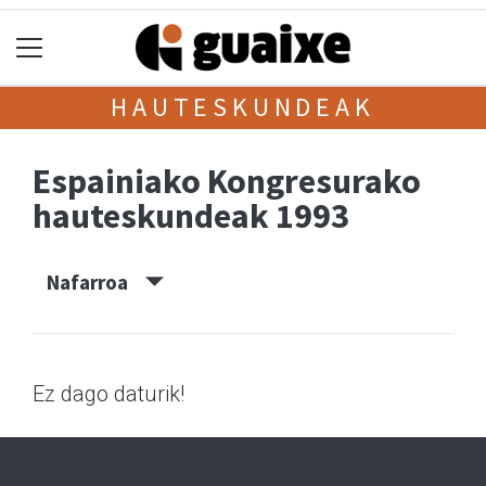
HAUTESKUNDEAK
Espainiako Kongresurako
hauteskundeak 1993
Nafarroa
Ez dago daturik!