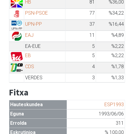
HB
81
%36,00
PSN-PSOE
77
%34,22
UPN-PP
37
%16,44
EAJ
11
%4,89
EA-EUE
5
%2,22
EB
5
%2,22
CDS
4
%1,78
VERDES
3
%1,33
Fitxa
Hauteskundea
ESP1993
Eguna
1993/06/06
Errolda
311
Eskrutinioa
% 100,00