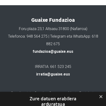
Guaixe Fundazioa
Foru plaza 23,1 Altsasu 31800 (Nafarroa)
Telefonoa: 948 564 275 | Telegram eta WhatsApp: 618
882 675
fundazioa@guaixe.eus
IRRATIA: 661 523 245
irratia@guaixe.eus
Gure lizentzia
: Creative Commons Aitortu Partekatu
×
Zure datuen erabilera
arduratsua
Codesyntaxek garatua