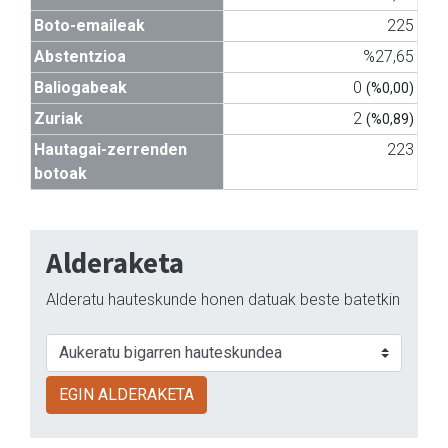
Boto-emaileak
225
Abstentzioa
%27,65
Baliogabeak
0
(%0,00)
Zuriak
2
(%0,89)
Hautagai-zerrenden
223
botoak
Alderaketa
Alderatu hauteskunde honen datuak beste batetkin
EGIN ALDERAKETA