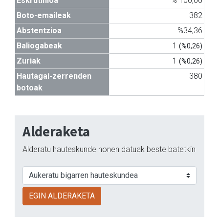
Eskrutinioa
% 100,00
Boto-emaileak
382
Abstentzioa
%34,36
Baliogabeak
1
(%0,26)
Zuriak
1
(%0,26)
Hautagai-zerrenden
380
botoak
Alderaketa
Alderatu hauteskunde honen datuak beste batetkin
EGIN ALDERAKETA