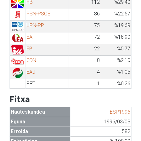
HB
112
%29,40
PSN-PSOE
86
%22,57
UPN-PP
75
%19,69
EA
72
%18,90
EB
22
%5,77
CDN
8
%2,10
EAJ
4
%1,05
PRT
1
%0,26
Fitxa
Hauteskundea
ESP1996
Eguna
1996/03/03
Errolda
582