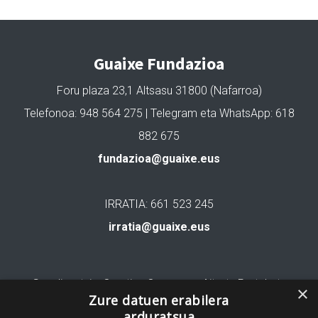
Guaixe Fundazioa
Foru plaza 23,1 Altsasu 31800 (Nafarroa)
Telefonoa: 948 564 275 | Telegram eta WhatsApp: 618
882 675
fundazioa@guaixe.eus
IRRATIA: 661 523 245
irratia@guaixe.eus
Gure lizentzia
: Creative Commons Aitortu Partekatu
×
Zure datuen erabilera
arduratsua
Codesyntaxek garatua