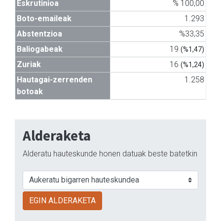
Eskrutinioa
% 100,00
Boto-emaileak
1.293
Abstentzioa
%33,35
Baliogabeak
19
(%1,47)
Zuriak
16
(%1,24)
Hautagai-zerrenden
1.258
botoak
Alderaketa
Alderatu hauteskunde honen datuak beste batetkin
EGIN ALDERAKETA