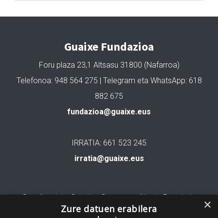
Guaixe Fundazioa
Foru plaza 23,1 Altsasu 31800 (Nafarroa)
Telefonoa: 948 564 275 | Telegram eta WhatsApp: 618
882 675
fundazioa@guaixe.eus
IRRATIA: 661 523 245
irratia@guaixe.eus
Gure lizentzia
: Creative Commons Aitortu Partekatu
×
Zure datuen erabilera