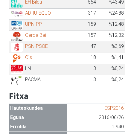
EH Bildu
554
%43,49
AD-IU-EQUO
317
%24,88
UPN-PP
159
%12,48
Geroa Bai
157
%12,32
PSN-PSOE
47
%3,69
C´s
18
%1,41
LN
3
%0,24
PACMA
3
%0,24
Fitxa
Hauteskundea
ESP2016
Eguna
2016/06/26
Errolda
1.940