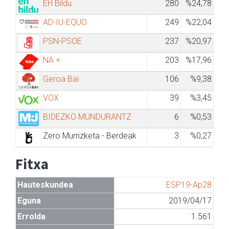
EH Bildu
280
%24,78
AD-IU-EQUO
249
%22,04
PSN-PSOE
237
%20,97
NA +
203
%17,96
Geroa Bai
106
%9,38
VOX
39
%3,45
BIDEZKO MUNDURANTZ
6
%0,53
Zero Murrizketa - Berdeak
3
%0,27
Fitxa
Hauteskundea
ESP19-Ap28
Eguna
2019/04/17
Errolda
1.561