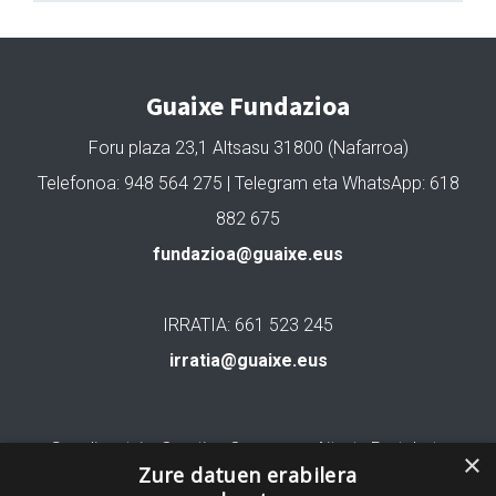
Guaixe Fundazioa
Foru plaza 23,1 Altsasu 31800 (Nafarroa)
Telefonoa: 948 564 275 | Telegram eta WhatsApp: 618
882 675
fundazioa@guaixe.eus
IRRATIA: 661 523 245
irratia@guaixe.eus
Gure lizentzia
: Creative Commons Aitortu Partekatu
×
Zure datuen erabilera