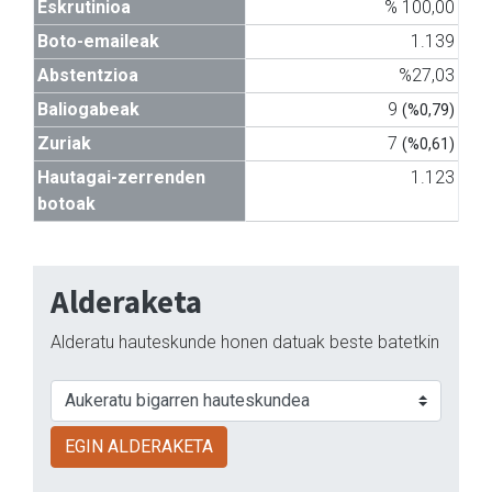
Eskrutinioa
% 100,00
Boto-emaileak
1.139
Abstentzioa
%27,03
Baliogabeak
9
(%0,79)
Zuriak
7
(%0,61)
Hautagai-zerrenden
1.123
botoak
Alderaketa
Alderatu hauteskunde honen datuak beste batetkin
EGIN ALDERAKETA