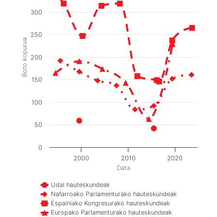
300
250
Boto kopurua
200
150
100
50
0
2000
2010
2020
Data
Udal hauteskundeak
Nafarroako Parlamenturako hauteskundeak
Espainiako Kongresurako hauteskundeak
Europako Parlamenturako hauteskundeak