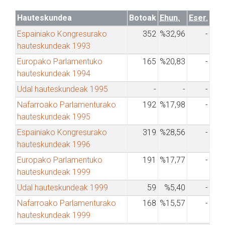
Hauteskundea
Botoak
Ehun.
Eser.
Espainiako Kongresurako
352
%32,96
-
hauteskundeak 1993
Europako Parlamentuko
165
%20,83
-
hauteskundeak 1994
Udal hauteskundeak 1995
-
-
-
Nafarroako Parlamenturako
192
%17,98
-
hauteskundeak 1995
Espainiako Kongresurako
319
%28,56
-
hauteskundeak 1996
Europako Parlamentuko
191
%17,77
-
hauteskundeak 1999
Udal hauteskundeak 1999
59
%5,40
-
Nafarroako Parlamenturako
168
%15,57
-
hauteskundeak 1999