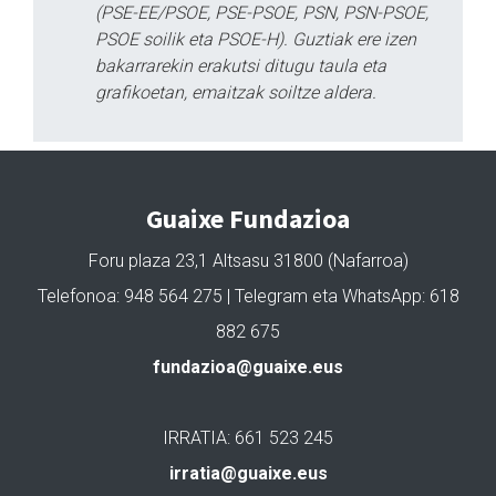
(PSE-EE/PSOE, PSE-PSOE, PSN, PSN-PSOE,
PSOE soilik eta PSOE-H). Guztiak ere izen
bakarrarekin erakutsi ditugu taula eta
grafikoetan, emaitzak soiltze aldera.
Guaixe Fundazioa
Foru plaza 23,1 Altsasu 31800 (Nafarroa)
Telefonoa: 948 564 275 | Telegram eta WhatsApp: 618
882 675
fundazioa@guaixe.eus
IRRATIA: 661 523 245
irratia@guaixe.eus