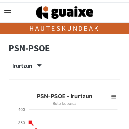
HAUTESKUNDEAK
PSN-PSOE
Irurtzun
PSN-PSOE - Irurtzun
Boto kopurua
400
350