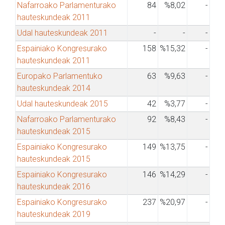
Nafarroako Parlamenturako
84
%8,02
-
hauteskundeak 2011
Udal hauteskundeak 2011
-
-
-
Espainiako Kongresurako
158
%15,32
-
hauteskundeak 2011
Europako Parlamentuko
63
%9,63
-
hauteskundeak 2014
Udal hauteskundeak 2015
42
%3,77
-
Nafarroako Parlamenturako
92
%8,43
-
hauteskundeak 2015
Espainiako Kongresurako
149
%13,75
-
hauteskundeak 2015
Espainiako Kongresurako
146
%14,29
-
hauteskundeak 2016
Espainiako Kongresurako
237
%20,97
-
hauteskundeak 2019