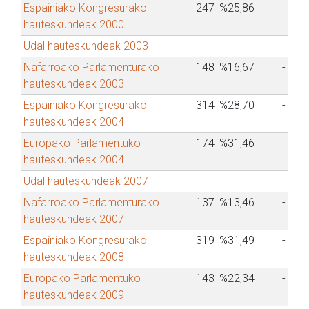
Espainiako Kongresurako
247
%25,86
-
hauteskundeak 2000
Udal hauteskundeak 2003
-
-
-
Nafarroako Parlamenturako
148
%16,67
-
hauteskundeak 2003
Espainiako Kongresurako
314
%28,70
-
hauteskundeak 2004
Europako Parlamentuko
174
%31,46
-
hauteskundeak 2004
Udal hauteskundeak 2007
-
-
-
Nafarroako Parlamenturako
137
%13,46
-
hauteskundeak 2007
Espainiako Kongresurako
319
%31,49
-
hauteskundeak 2008
Europako Parlamentuko
143
%22,34
-
hauteskundeak 2009