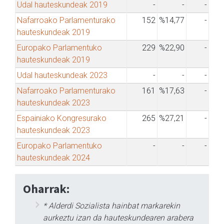
Udal hauteskundeak 2019
-
-
-
Nafarroako Parlamenturako
152
%14,77
-
hauteskundeak 2019
Europako Parlamentuko
229
%22,90
-
hauteskundeak 2019
Udal hauteskundeak 2023
-
-
-
Nafarroako Parlamenturako
161
%17,63
-
hauteskundeak 2023
Espainiako Kongresurako
265
%27,21
-
hauteskundeak 2023
Europako Parlamentuko
-
-
-
hauteskundeak 2024
Oharrak:
* Alderdi Sozialista hainbat markarekin
aurkeztu izan da hauteskundearen arabera