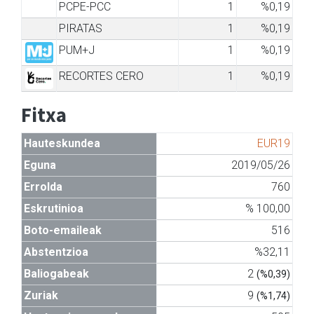
PCPE-PCC
1
%0,19
PIRATAS
1
%0,19
PUM+J
1
%0,19
RECORTES CERO
1
%0,19
Fitxa
Hauteskundea
EUR19
Eguna
2019/05/26
Errolda
760
Eskrutinioa
% 100,00
Boto-emaileak
516
Abstentzioa
%32,11
Baliogabeak
2
(%0,39)
Zuriak
9
(%1,74)