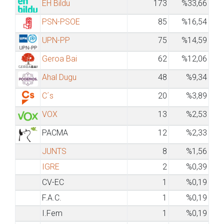
EH Bildu
173
%33,66
PSN-PSOE
85
%16,54
UPN-PP
75
%14,59
Geroa Bai
62
%12,06
Ahal Dugu
48
%9,34
C´s
20
%3,89
VOX
13
%2,53
PACMA
12
%2,33
JUNTS
8
%1,56
IGRE
2
%0,39
CV-EC
1
%0,19
F.A.C.
1
%0,19
I.Fem
1
%0,19