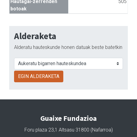
Hautagai-zerrenden
505
botoak
Alderaketa
Alderatu hauteskunde honen datuak beste batetkin
EGIN ALDERAKETA
Guaixe Fundazioa
Foru plaza 23,1 Altsasu 31800 (Nafarroa)