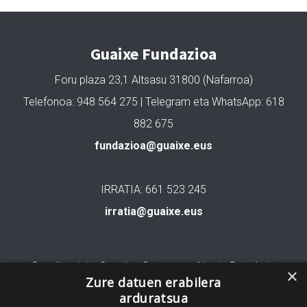
Guaixe Fundazioa
Foru plaza 23,1 Altsasu 31800 (Nafarroa)
Telefonoa: 948 564 275 | Telegram eta WhatsApp: 618
882 675
fundazioa@guaixe.eus
IRRATIA: 661 523 245
irratia@guaixe.eus
Gure lizentzia
: Creative Commons Aitortu Partekatu
×
Zure datuen erabilera
arduratsua
Codesyntaxek garatua