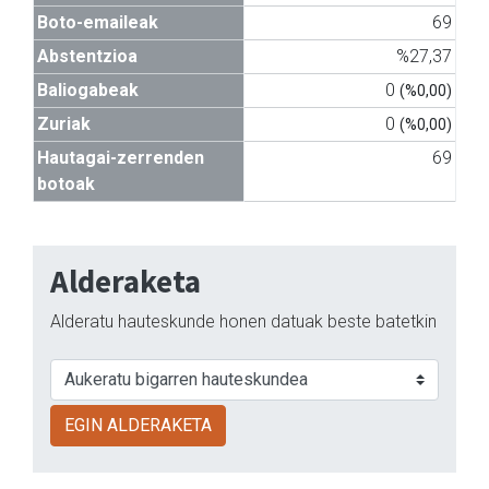
Boto-emaileak
69
Abstentzioa
%27,37
Baliogabeak
0
(%0,00)
Zuriak
0
(%0,00)
Hautagai-zerrenden
69
botoak
Alderaketa
Alderatu hauteskunde honen datuak beste batetkin
EGIN ALDERAKETA