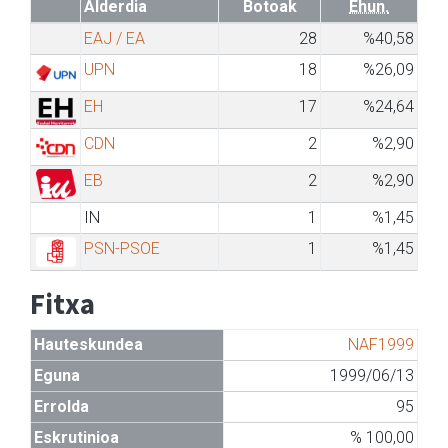
Alderdia
Botoak
Ehun.
EAJ / EA
28
%40,58
UPN
18
%26,09
EH
17
%24,64
CDN
2
%2,90
EB
2
%2,90
IN
1
%1,45
PSN-PSOE
1
%1,45
Fitxa
Hauteskundea
NAF1999
Eguna
1999/06/13
Errolda
95
Eskrutinioa
% 100,00