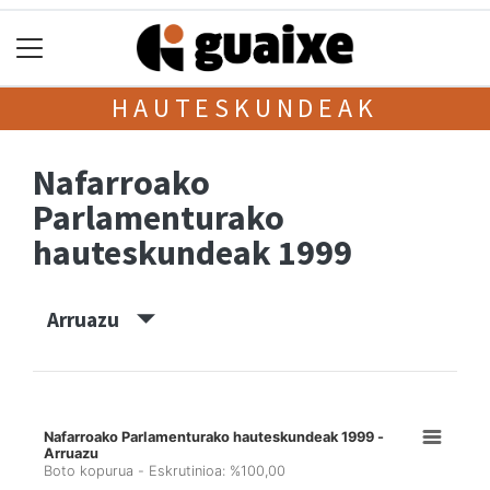
HAUTESKUNDEAK
Nafarroako
Parlamenturako
hauteskundeak 1999
Arruazu
Nafarroako Parlamenturako hauteskundeak 1999 -
Arruazu
Boto kopurua - Eskrutinioa: %100,00