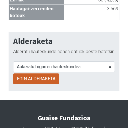
(%2,36)
Hautagai-zerrenden
3.569
botoak
Alderaketa
Alderatu hauteskunde honen datuak beste batetkin
EGIN ALDERAKETA
Guaixe Fundazioa