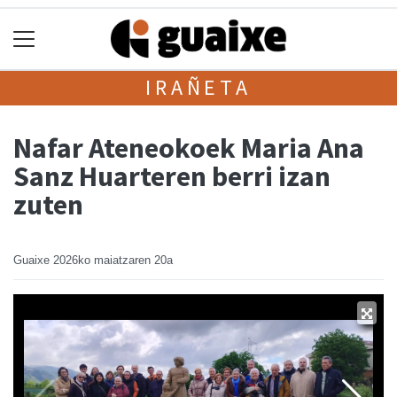
IRAÑETA
Nafar Ateneokoek Maria Ana
Sanz Huarteren berri izan
zuten
Guaixe
2026ko maiatzaren 20a