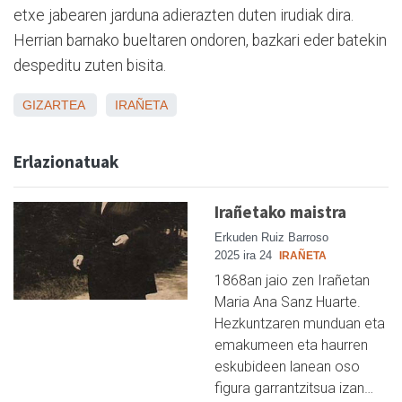
etxe jabearen jarduna adierazten duten irudiak dira.
Herrian barnako bueltaren ondoren, bazkari eder batekin
despeditu zuten bisita.
GIZARTEA
IRAÑETA
Erlazionatuak
Irañetako maistra
Erkuden Ruiz Barroso
2025 ira 24
IRAÑETA
1868an jaio zen Irañetan
Maria Ana Sanz Huarte.
Hezkuntzaren munduan eta
emakumeen eta haurren
eskubideen lanean oso
figura garrantzitsua izan…