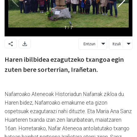
Entzun
Itzuli
Haren ibilbidea ezagutzeko txangoa egin
zuten bere sorterrian, Irañetan.
Nafarroako Ateneoak Historiadun Nafarrak zikloa du.
Haren bidez, Nafarroako emakume eta gizon
ospetsuak ezagutarazi nahi dituzte. Eta Maria Ana Sanz
Huarteren txanda izan zen larunbatean, maiatzaren
16an. Horretarako, Nafar Ateneoa antolatutako txango
batean hainbat pertsona Irañetara etorri ziren. Sanz