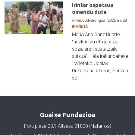
Irintar ospetsua
omendu dute
Alfredo Alvaro Igoa
2025 ira 29
IRAÑETA
Maria Ana Sanz Huarte
"hezkuntza eta justizia
sozialaren sustatzaile
sutsua". Hala irakur daiteke
Irañetako Udalak
Dukearena etxean, Sanzen
so…
Guaixe Fundazioa
Foru plaza 23,1 Altsasu 31800 (Nafarroa)