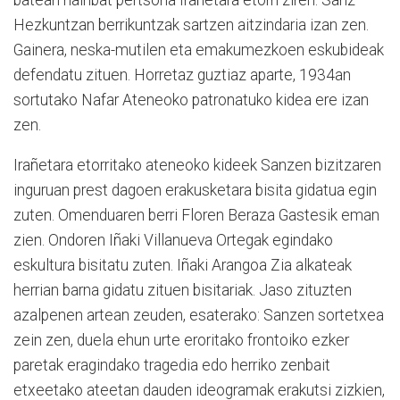
Hezkuntzan berrikuntzak sartzen aitzindaria izan zen.
Gainera, neska-mutilen eta emakumezkoen eskubideak
defendatu zituen. Horretaz guztiaz aparte, 1934an
sortutako Nafar Ateneoko patronatuko kidea ere izan
zen.
Irañetara etorritako ateneoko kideek Sanzen bizitzaren
inguruan prest dagoen erakusketara bisita gidatua egin
zuten. Omenduaren berri Floren Beraza Gastesik eman
zien. Ondoren Iñaki Villanueva Ortegak egindako
eskultura bisitatu zuten. Iñaki Arangoa Zia alkateak
herrian barna gidatu zituen bisitariak. Jaso zituzten
azalpenen artean zeuden, esaterako: Sanzen sortetxea
zein zen, duela ehun urte eroritako frontoiko ezker
paretak eragindako tragedia edo herriko zenbait
etxeetako ateetan dauden ideogramak erakutsi zizkien,