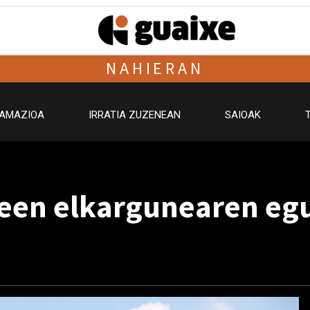
NAHIERAN
AMAZIOA
IRRATIA ZUZENEAN
SAIOAK
teen elkargunearen eg