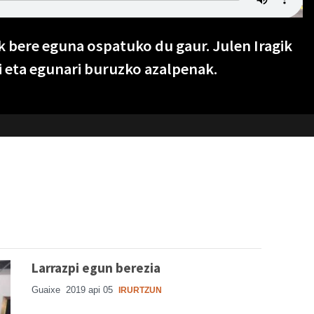
k bere eguna ospatuko du gaur. Julen Iragik
i eta egunari buruzko azalpenak.
Larrazpi egun berezia
Guaixe
2019 api 05
IRURTZUN