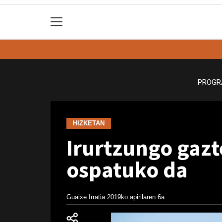
PROGR
HIZKETAN
Irurtzungo gaz
ospatuko da
Guaixe Irratia
2019ko apirilaren 6a