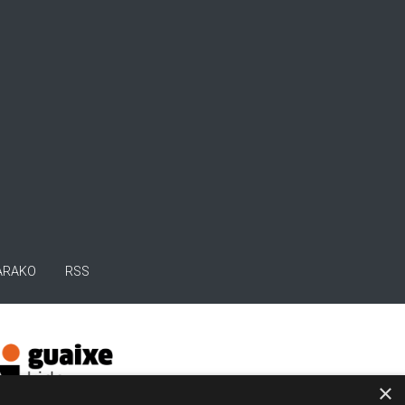
ARAKO
RSS
×