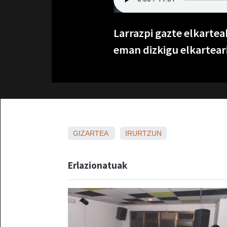
Larrazpi gazte elkartea
eman dizkigu elkartear
GIZARTEA
IRURTZUN
Erlazionatuak