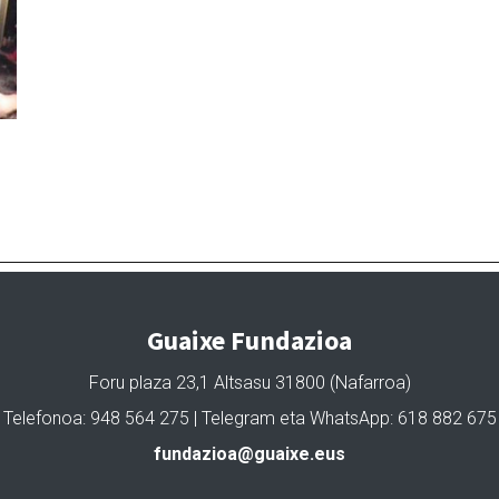
Guaixe Fundazioa
Foru plaza 23,1 Altsasu 31800 (Nafarroa)
Telefonoa: 948 564 275 | Telegram eta WhatsApp: 618 882 675
fundazioa@guaixe.eus